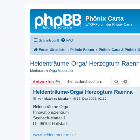
Phönix Carta
LARP-Forum der Phönix-Carta
Schnellzugriff
FAQ
Foren-Übersicht
Phönix-Forum
Phönix-Carta & Phönix-
Heldenträume-Orga/ Herzogtum Raenn
Moderator:
Orga Moderator
Suche
Erweit
Antworten
Heldenträume-Orga/ Herzogtum Raenna
B
von
Matthias Matzke
»
Mi 14. Dez 2005, 01:30
e
i
Heldenträume-Orga
t
Innovationszentrum
r
a
Seebach-Marter 1
g
D - 96103 Hallstadt
www.heldentraeume.net