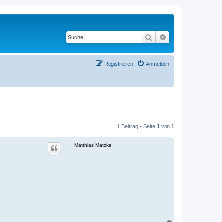
Suche
Erweiterte Suche
Registrieren
Anmelden
1 Beitrag • Seite
1
von
1
Matthias Matzke