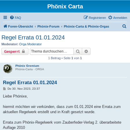
Phönix Carta
FAQ
Registrieren
Anmelden
S
Foren-Übersicht
Phönix-Forum
Phönix-Carta & Phönix-Orgas
u
Regel Errata 01.01.2024
c
Moderator:
Orga Moderator
h
Suche
Erweiterte Suche
Gesperrt
e
1 Beitrag • Seite
1
von
1
Phönix Gremium
Phönix-Carta - ORGA
Regel Errata 01.01.2024
B
Do 30. Nov 2023, 23:37
e
i
Liebe Phönixe,
t
r
a
hiermit möchten wir verkünden, dass zum 01.01.2024 eine Errata zum
g
aktuellen Regelwerk erstellt und in Kraft gesetzt wurde.
Errata zum Phönix-Regelwerk vom Zauberfeder-Verlag 2. überarbeitete
Auflage 2010