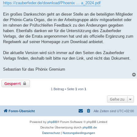
https://zauberfeder.de/download/Phoenix ... a_2024.pdf
Ein großes Dankeschön geht an dieser Stelle an die beteiligten Mitglieder
der Phönix-Carta Orgas, die in der Arbeitsgruppe aktiv mitgearbeitet oder
im rahmen der Prüfschleifen Feedback zu den Änderungen gegeben
haben. Ebenfalls danken wir für die Unterstützung des Zauberfeder
Verlags, der die Errata angenommen hat und als offizielle Ergänzung zum
Regelwerk auf seiner Homepage zum Download anbietet.
Die aktuelle Version wird sich immer auf den Seiten des Zauberfeder
Verlags finden, deshalb teilt bitte nur den Link, und nicht das Dokument.
Sebastian für das Phönix Gremium
Gesperrt
1 Beitrag • Seite
1
von
1
Gehe zu
Foren-Übersicht
Alle Zeiten sind
UTC+02:00
Powered by
phpBB
® Forum Software © phpBB Limited
Deutsche Übersetzung durch
phpBB.de
Datenschutz
|
Nutzungsbedingungen