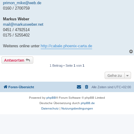
primon_mike@web.de
0160 / 2700759
Markus Weber
mail@markusweber.net
0451 / 4792514
0175 / 5255402
Weiteres online unter
http://cabale.phoenix-carta.de
Antworten
1 Beitrag • Seite
1
von
1
Gehe zu
Foren-Übersicht
Alle Zeiten sind
UTC+02:00
Powered by
phpBB
® Forum Software © phpBB Limited
Deutsche Übersetzung durch
phpBB.de
Datenschutz
|
Nutzungsbedingungen