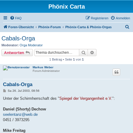
Phönix Carta
FAQ
Registrieren
Anmelden
S
Foren-Übersicht
Phönix-Forum
Phönix-Carta & Phönix-Orgas
u
Cabals-Orga
c
Moderator:
Orga Moderator
h
Suche
Erweiterte Suche
Antworten
e
1 Beitrag • Seite
1
von
1
Markus Weber
Forum Administrator
Cabals-Orga
B
Sa 26. Jul 2003, 08:56
e
i
Unter der Schirmherrschaft des "
Spiegel der Vergangenheit e.V.
":
t
r
a
Daniel (Shorty) Dechow
g
seelentanz@web.de
0451 / 3973295
Mike Freitag