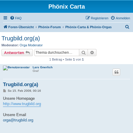
Phönix Carta
FAQ
Registrieren
Anmelden
S
Foren-Übersicht
Phönix-Forum
Phönix-Carta & Phönix-Orgas
u
Trugbild.org(a)
c
Moderator:
Orga Moderator
h
Suche
Erweiterte Suche
Antworten
e
1 Beitrag • Seite
1
von
1
Lars Gnerlich
Graf
Trugbild.org(a)
B
So 15. Feb 2009, 00:16
e
i
Unsere Homepage
t
http://www.trugbild.org
r
a
g
Unsere Email
orga@trugbild.org