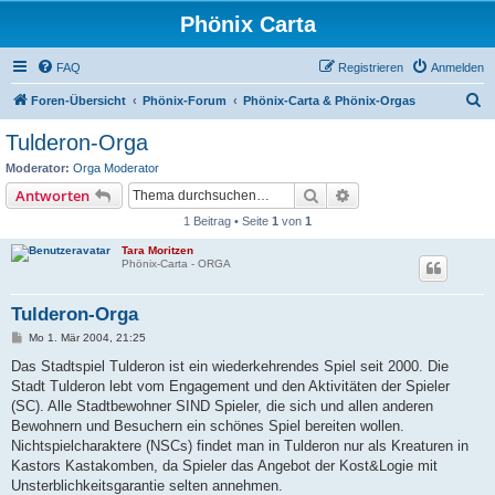
Phönix Carta
FAQ
Registrieren
Anmelden
S
Foren-Übersicht
Phönix-Forum
Phönix-Carta & Phönix-Orgas
u
Tulderon-Orga
c
Moderator:
Orga Moderator
h
Suche
Erweiterte Suche
Antworten
e
1 Beitrag • Seite
1
von
1
Tara Moritzen
Phönix-Carta - ORGA
Tulderon-Orga
B
Mo 1. Mär 2004, 21:25
e
i
Das Stadtspiel Tulderon ist ein wiederkehrendes Spiel seit 2000. Die
t
Stadt Tulderon lebt vom Engagement und den Aktivitäten der Spieler
r
a
(SC). Alle Stadtbewohner SIND Spieler, die sich und allen anderen
g
Bewohnern und Besuchern ein schönes Spiel bereiten wollen.
Nichtspielcharaktere (NSCs) findet man in Tulderon nur als Kreaturen in
Kastors Kastakomben, da Spieler das Angebot der Kost&Logie mit
Unsterblichkeitsgarantie selten annehmen.