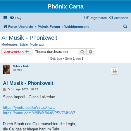
Phönix Carta
FAQ
Registrieren
Anmelden
S
Foren-Übersicht
Phönix-Forum
Welthintergrund
u
AI Musik - Phönixwelt
c
Moderator:
Spieler Moderator
h
Suche
Erweiterte Suche
Antworten
e
4 Beiträge • Seite
1
von
1
Tobias Melz
Herzog
AI Musik - Phönixwelt
B
Di 14. Apr 2026, 18:33
e
i
Signa Imperii - Gloria Laikeriae
t
r
a
https://youtu.be/3aWvEcXfjwE
g
https://suno.com/s/9IWs84uWP5V7MHWZ
Durch Staub und Glut marschiert die Legio,
die Caligae schlagen hart im Takt,