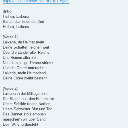
https://suno.com/s/ElpGeRFrNA7tHgbm
g
[Intro]
Heil dir, Laikeria
Bis an das Ende der Zeit
Heil dir, Laikeria
[Verse 1]
Laikeria, du Heimat mein
Deine Schatten reichen weit
Über die Länder aller Reiche
Und Ruinen alter Zeit
Nun da einst'ge Throne stürzen
Und die Götter untergehn
Laikeria, mein Heimatland
Deine Glorie bleibt bestehn
[Verse 2]
Laikeria in der Mittagshitze
Der Staub malt den Himmel rot
Unsre Schilde tragen Narben
Unsre Schwerter Blut und Tod
Das Banner stolz erhoben
marschier'n wir über Sand
Dein Wille fortbesteht