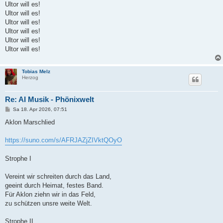
Ultor will es!
Ultor will es!
Ultor will es!
Ultor will es!
Ultor will es!
Ultor will es!
Tobias Melz
Herzog
Re: AI Musik - Phönixwelt
B
Sa 18. Apr 2026, 07:51
e
i
Aklon Marschlied
t
r
a
https://suno.com/s/AFRJAZjZIVktQOyO
g
Strophe I
Vereint wir schreiten durch das Land,
geeint durch Heimat, festes Band.
Für Aklon ziehn wir in das Feld,
zu schützen unsre weite Welt.
Strophe II