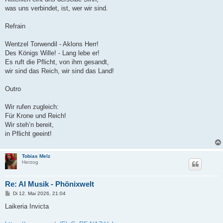
was uns verbindet, ist, wer wir sind.
Refrain
Wentzel Torwendil - Aklons Herr!
Des Königs Wille! - Lang lebe er!
Es ruft die Pflicht, von ihm gesandt,
wir sind das Reich, wir sind das Land!
Outro
Wir rufen zugleich:
Für Krone und Reich!
Wir steh’n bereit,
in Pflicht geeint!
Tobias Melz
Herzog
Re: AI Musik - Phönixwelt
B
Di 12. Mai 2026, 21:04
e
i
Laikeria Invicta
t
r
a