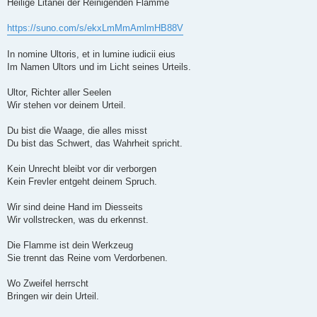
i
Heilige Litanei der Reinigenden Flamme
t
r
a
https://suno.com/s/ekxLmMmAmlmHB88V
g
In nomine Ultoris, et in lumine iudicii eius
Im Namen Ultors und im Licht seines Urteils.
Ultor, Richter aller Seelen
Wir stehen vor deinem Urteil.
Du bist die Waage, die alles misst
Du bist das Schwert, das Wahrheit spricht.
Kein Unrecht bleibt vor dir verborgen
Kein Frevler entgeht deinem Spruch.
Wir sind deine Hand im Diesseits
Wir vollstrecken, was du erkennst.
Die Flamme ist dein Werkzeug
Sie trennt das Reine vom Verdorbenen.
Wo Zweifel herrscht
Bringen wir dein Urteil.