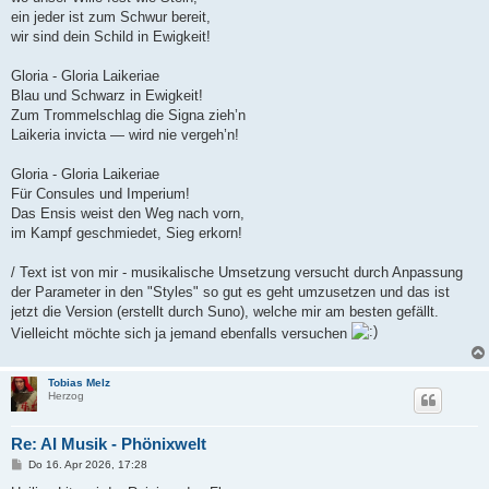
ein jeder ist zum Schwur bereit,
wir sind dein Schild in Ewigkeit!
Gloria - Gloria Laikeriae
Blau und Schwarz in Ewigkeit!
Zum Trommelschlag die Signa zieh’n
Laikeria invicta — wird nie vergeh’n!
Gloria - Gloria Laikeriae
Für Consules und Imperium!
Das Ensis weist den Weg nach vorn,
im Kampf geschmiedet, Sieg erkorn!
/ Text ist von mir - musikalische Umsetzung versucht durch Anpassung
der Parameter in den "Styles" so gut es geht umzusetzen und das ist
jetzt die Version (erstellt durch Suno), welche mir am besten gefällt.
Vielleicht möchte sich ja jemand ebenfalls versuchen
Tobias Melz
Herzog
Re: AI Musik - Phönixwelt
B
Do 16. Apr 2026, 17:28
e