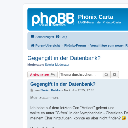
Phönix Carta
LARP-Forum der Phönix-Carta
Schnellzugriff
FAQ
Foren-Übersicht
Phönix-Forum
Vorschläge zum neuen R
Gegengift in der Datenbank?
Moderator:
Spieler Moderator
Suche
Erweit
Antworten
Gegengift in der Datenbank?
B
von
Florian Patzke
»
Mo 2. Jun 2025, 17:03
e
i
Moin zusammen.
t
r
a
Ich habe auf dem letzten Con "Antidot" gelernt und
g
wollte es unter "Giften" in der Nymphenhain - Charakter- 
meinem Char hinzufügen, konnte es aber nicht finden?