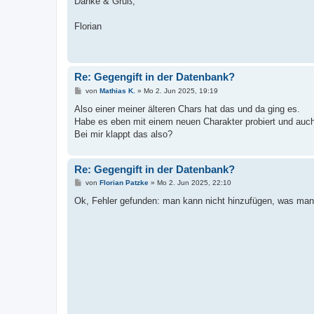
Danke & Gruß,
Florian
Re: Gegengift in der Datenbank?
B
von
Mathias K.
»
Mo 2. Jun 2025, 19:19
e
i
Also einer meiner älteren Chars hat das und da ging es.
t
Habe es eben mit einem neuen Charakter probiert und auch 
r
a
Bei mir klappt das also?
g
Re: Gegengift in der Datenbank?
B
von
Florian Patzke
»
Mo 2. Jun 2025, 22:10
e
i
Ok, Fehler gefunden: man kann nicht hinzufügen, was ma
t
r
a
g