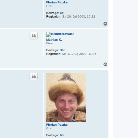
Florian Patzke
Graf
Beiträge:
65
Registriert:
Sa 26. Jul 2003, 10:22
N
a
c
h
Mathias K.
o
Fürst
b
e
Beiträge:
366
n
Registriert:
Mo 11. Aug 2003, 11:35
N
a
c
h
o
b
e
n
Florian Patzke
Graf
Beiträge:
65