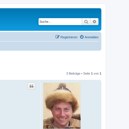
Suche
Erweiterte Suche
Registrieren
Anmelden
3 Beiträge • Seite
1
von
1