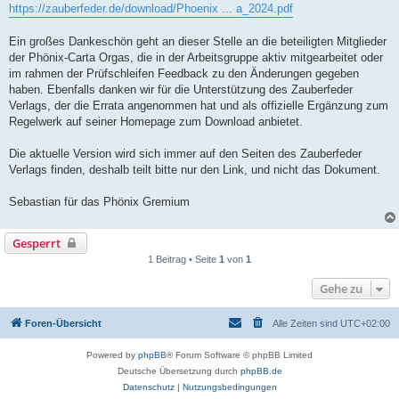
https://zauberfeder.de/download/Phoenix ... a_2024.pdf
Ein großes Dankeschön geht an dieser Stelle an die beteiligten Mitglieder
der Phönix-Carta Orgas, die in der Arbeitsgruppe aktiv mitgearbeitet oder
im rahmen der Prüfschleifen Feedback zu den Änderungen gegeben
haben. Ebenfalls danken wir für die Unterstützung des Zauberfeder
Verlags, der die Errata angenommen hat und als offizielle Ergänzung zum
Regelwerk auf seiner Homepage zum Download anbietet.
Die aktuelle Version wird sich immer auf den Seiten des Zauberfeder
Verlags finden, deshalb teilt bitte nur den Link, und nicht das Dokument.
Sebastian für das Phönix Gremium
Gesperrt
1 Beitrag • Seite
1
von
1
Gehe zu
Foren-Übersicht
Alle Zeiten sind
UTC+02:00
Powered by
phpBB
® Forum Software © phpBB Limited
Deutsche Übersetzung durch
phpBB.de
Datenschutz
|
Nutzungsbedingungen