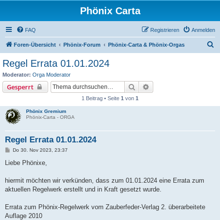
Phönix Carta
FAQ
Registrieren
Anmelden
S
Foren-Übersicht
Phönix-Forum
Phönix-Carta & Phönix-Orgas
u
Regel Errata 01.01.2024
c
Moderator:
Orga Moderator
h
Suche
Erweiterte Suche
Gesperrt
e
1 Beitrag • Seite
1
von
1
Phönix Gremium
Phönix-Carta - ORGA
Regel Errata 01.01.2024
B
Do 30. Nov 2023, 23:37
e
i
Liebe Phönixe,
t
r
a
hiermit möchten wir verkünden, dass zum 01.01.2024 eine Errata zum
g
aktuellen Regelwerk erstellt und in Kraft gesetzt wurde.
Errata zum Phönix-Regelwerk vom Zauberfeder-Verlag 2. überarbeitete
Auflage 2010