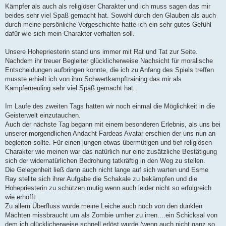
Kämpfer als auch als religiöser Charakter und ich muss sagen das mir
beides sehr viel Spaß gemacht hat. Sowohl durch den Glauben als auch
durch meine persönliche Vorgeschichte hatte ich ein sehr gutes Gefühl
dafür wie sich mein Charakter verhalten soll.
Unsere Hohepriesterin stand uns immer mit Rat und Tat zur Seite.
Nachdem ihr treuer Begleiter glücklicherweise Nachsicht für moralische
Entscheidungen aufbringen konnte, die ich zu Anfang des Spiels treffen
musste erhielt ich von ihm Schwertkampftraining das mir als
Kämpferneuling sehr viel Spaß gemacht hat.
Im Laufe des zweiten Tags hatten wir noch einmal die Möglichkeit in die
Geisterwelt einzutauchen.
Auch der nächste Tag begann mit einem besonderen Erlebnis, als uns bei
unserer morgendlichen Andacht Fardeas Avatar erschien der uns nun an
begleiten sollte. Für einen jungen etwas übermütigen und tief religiösen
Charakter wie meinen war das natürlich nur eine zusätzliche Bestätigung
sich der widernatürlichen Bedrohung tatkräftig in den Weg zu stellen.
Die Gelegenheit ließ dann auch nicht lange auf sich warten und Esme
Ray stellte sich ihrer Aufgabe die Schakale zu bekämpfen und die
Hohepriesterin zu schützen mutig wenn auch leider nicht so erfolgreich
wie erhofft.
Zu allem Überfluss wurde meine Leiche auch noch von den dunklen
Mächten missbraucht um als Zombie umher zu irren....ein Schicksal von
dem ich glücklicherweise schnell erlöst wurde (wenn auch nicht ganz so