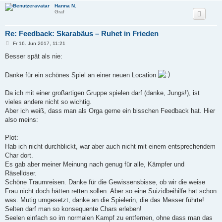
Hanna N.
Graf
Re: Feedback: Skarabäus – Ruhet in Frieden
B
Fr 16. Jun 2017, 11:21
e
i
Besser spät als nie:
t
r
a
Danke für ein schönes Spiel an einer neuen Location
g
Da ich mit einer großartigen Gruppe spielen darf (danke, Jungs!), ist
vieles andere nicht so wichtig.
Aber ich weiß, dass man als Orga gerne ein bisschen Feedback hat. Hier
also meins:
Plot:
Hab ich nicht durchblickt, war aber auch nicht mit einem entsprechendem
Char dort.
Es gab aber meiner Meinung nach genug für alle, Kämpfer und
Räsellöser.
Schöne Traumreisen. Danke für die Gewissensbisse, ob wir die weise
Frau nicht doch hätten retten sollen. Aber so eine Suizidbeihilfe hat schon
was. Mutig umgesetzt, danke an die Spielerin, die das Messer führte!
Selten darf man so konsequente Chars erleben!
Seelen einfach so im normalen Kampf zu entfernen, ohne dass man das