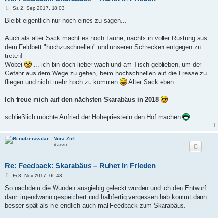
B
Sa 2. Sep 2017, 18:03
e
i
Bleibt eigentlich nur noch eines zu sagen...
t
r
a
Auch als alter Sack macht es noch Laune, nachts in voller Rüstung aus
g
dem Feldbett "hochzuschnellen" und unseren Schrecken entgegen zu
treten!
Wobei
... ich bin doch lieber wach und am Tisch geblieben, um der
Gefahr aus dem Wege zu gehen, beim hochschnellen auf die Fresse zu
fliegen und nicht mehr hoch zu kommen
Alter Sack eben.
Ich freue mich auf den nächsten Skarabäus in 2018
schließlich möchte Anfried der Hohepriesterin den Hof machen
Nora Ziel
Baron
Re: Feedback: Skarabäus – Ruhet in Frieden
B
Fr 3. Nov 2017, 06:43
e
i
So nachdem die Wunden ausgiebig geleckt wurden und ich den Entwurf
t
dann irgendwann gespeichert und halbfertig vergessen hab kommt dann
r
a
besser spät als nie endlich auch mal Feedback zum Skarabäus.
g