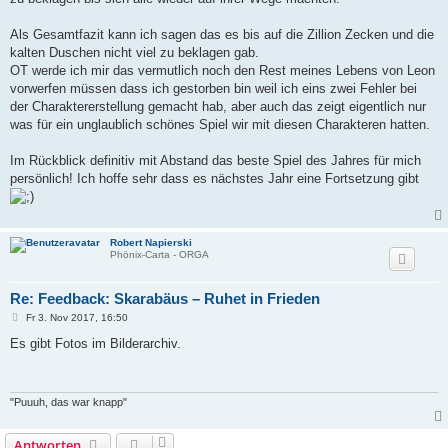
Als Gesamtfazit kann ich sagen das es bis auf die Zillion Zecken und die
kalten Duschen nicht viel zu beklagen gab.
OT werde ich mir das vermutlich noch den Rest meines Lebens von Leon
vorwerfen müssen dass ich gestorben bin weil ich eins zwei Fehler bei
der Charaktererstellung gemacht hab, aber auch das zeigt eigentlich nur
was für ein unglaublich schönes Spiel wir mit diesen Charakteren hatten.
Im Rückblick definitiv mit Abstand das beste Spiel des Jahres für mich
persönlich! Ich hoffe sehr dass es nächstes Jahr eine Fortsetzung gibt
Robert Napierski
Phönix-Carta - ORGA
Re: Feedback: Skarabäus – Ruhet in Frieden
B
Fr 3. Nov 2017, 16:50
e
i
Es gibt Fotos im Bilderarchiv.
t
r
a
g
"Puuuh, das war knapp"
Antworten