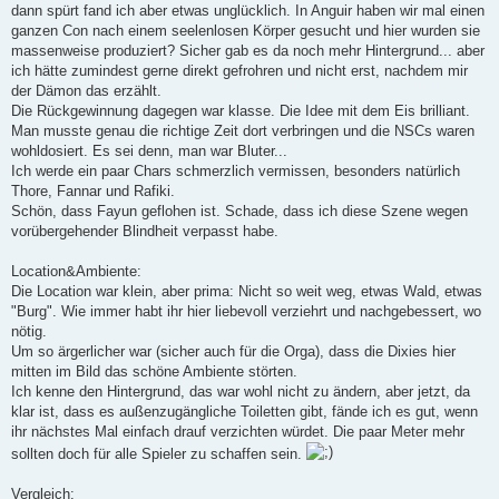
dann spürt fand ich aber etwas unglücklich. In Anguir haben wir mal einen
ganzen Con nach einem seelenlosen Körper gesucht und hier wurden sie
massenweise produziert? Sicher gab es da noch mehr Hintergrund... aber
ich hätte zumindest gerne direkt gefrohren und nicht erst, nachdem mir
der Dämon das erzählt.
Die Rückgewinnung dagegen war klasse. Die Idee mit dem Eis brilliant.
Man musste genau die richtige Zeit dort verbringen und die NSCs waren
wohldosiert. Es sei denn, man war Bluter...
Ich werde ein paar Chars schmerzlich vermissen, besonders natürlich
Thore, Fannar und Rafiki.
Schön, dass Fayun geflohen ist. Schade, dass ich diese Szene wegen
vorübergehender Blindheit verpasst habe.
Location&Ambiente:
Die Location war klein, aber prima: Nicht so weit weg, etwas Wald, etwas
"Burg". Wie immer habt ihr hier liebevoll verziehrt und nachgebessert, wo
nötig.
Um so ärgerlicher war (sicher auch für die Orga), dass die Dixies hier
mitten im Bild das schöne Ambiente störten.
Ich kenne den Hintergrund, das war wohl nicht zu ändern, aber jetzt, da
klar ist, dass es außenzugängliche Toiletten gibt, fände ich es gut, wenn
ihr nächstes Mal einfach drauf verzichten würdet. Die paar Meter mehr
sollten doch für alle Spieler zu schaffen sein.
Vergleich: