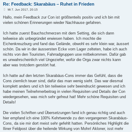
Re: Feedback: Skarabäus – Ruhet in Frieden
B
Mi 7. Jun 2017, 20:15
e
i
Hallo, mein Feedback zur Con ist größtenteils positiv und ich bin mit
t
vielen schönen Erinnerungen wieder Nachhause gefahren.
r
a
g
Ich hatte zuerst Bauchschmerzen mit dem Setting, die sich dann
teilweise als unbegründet erwiesen haben. Ich mochte die
Eichenkreuzburg und fand das Gelände, obwohl es sehr klein war, äussert
schön. Da wir in der äussersten Ecke vom Lager zelteten, habe ich auch
nichts von den Touristen, Fahrradgruppen usw mitbekommen. Dafür gab
es unwahrscheinlich viel Ungeziefer, wofür die Orga zwar nichts kann
aber was trotzdem gerstört hat.
Ich hatte auf den letzten Skarabäus-Cons immer das Gefühl, dass die
Cons ziemlich teuer sind, dafür das man wenig sieht. Das war diesmal
komplett anders und ich bin teilweise sehr beeindruckt gewesen und ich
habe meinen Teilnehmerbeitrag in vielen Requisiten und Details der Con
wiedergesehen, was mich sehr gefreut hat! Mehr schöne Requisiten und
Details!
Die vielen Schriften und Übersetzungen fand ich genau richtig und auch
hier empfand ich eine 100% Kehrtwende zu den vergangenen Skarabäus-
Cons, da sie mir dort meist sehr gefehlt hatten. Persönliches Highlight die
Iliner Feldpost über die heilende Wirkung von Mohn! Akloner, isst mehr