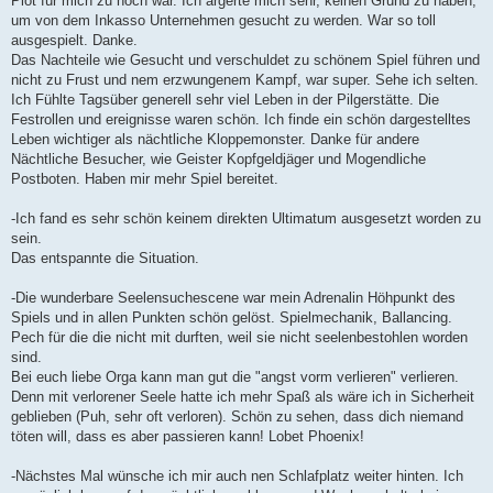
Plot für mich zu hoch war. Ich ärgerte mich sehr, keinen Grund zu haben,
um von dem Inkasso Unternehmen gesucht zu werden. War so toll
ausgespielt. Danke.
Das Nachteile wie Gesucht und verschuldet zu schönem Spiel führen und
nicht zu Frust und nem erzwungenem Kampf, war super. Sehe ich selten.
Ich Fühlte Tagsüber generell sehr viel Leben in der Pilgerstätte. Die
Festrollen und ereignisse waren schön. Ich finde ein schön dargestelltes
Leben wichtiger als nächtliche Kloppemonster. Danke für andere
Nächtliche Besucher, wie Geister Kopfgeldjäger und Mogendliche
Postboten. Haben mir mehr Spiel bereitet.
-Ich fand es sehr schön keinem direkten Ultimatum ausgesetzt worden zu
sein.
Das entspannte die Situation.
-Die wunderbare Seelensuchescene war mein Adrenalin Höhpunkt des
Spiels und in allen Punkten schön gelöst. Spielmechanik, Ballancing.
Pech für die die nicht mit durften, weil sie nicht seelenbestohlen worden
sind.
Bei euch liebe Orga kann man gut die "angst vorm verlieren" verlieren.
Denn mit verlorener Seele hatte ich mehr Spaß als wäre ich in Sicherheit
geblieben (Puh, sehr oft verloren). Schön zu sehen, dass dich niemand
töten will, dass es aber passieren kann! Lobet Phoenix!
-Nächstes Mal wünsche ich mir auch nen Schlafplatz weiter hinten. Ich