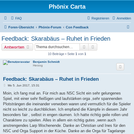
Phönix Carta
FAQ
Registrieren
Anmelden
S
Foren-Übersicht
Phönix-Forum
Con Feedback
u
Feedback: Skarabäus – Ruhet in Frieden
c
Suche
Erweiterte Suche
Antworten
h
10 Beiträge • Seite
1
von
1
e
Benjamin Schmidt
Herzog
Feedback: Skarabäus – Ruhet in Frieden
B
Mo 5. Jun 2017, 15:31
e
i
Moin, ich fang mal an. Für mich aus NSC Sicht ein sehr gelungenes
t
Spiel, mit einer sehr fleißigen und laufstärken orga ,sehr spannenden
r
a
Plotsträngen die ineinander verwoben waren und vermutlich für die Spieler
g
nicht so leicht zu durchblicken. Ich empfand die Kämpfe in diesem Jahr
besonders fair , selbst in engen räumen. Ich hatte richtig geile rollen und
Charaktere zu spielen. Alles in allem ein richtig gutes ,wenn auch
anstrengendes Larp Wochenende. Danke an Christian und Ines für den
NSC und Orga Support in der Küche. Danke an die Orga für Tagelange