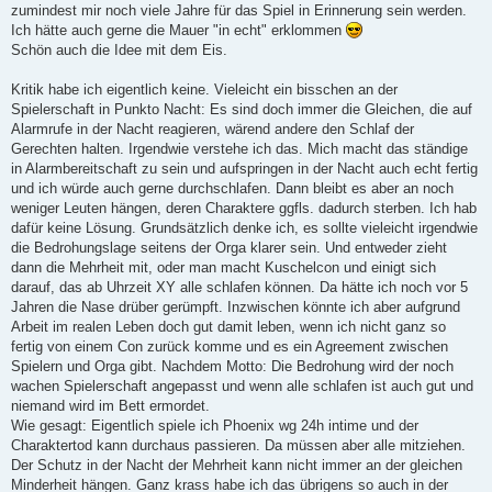
zumindest mir noch viele Jahre für das Spiel in Erinnerung sein werden.
Ich hätte auch gerne die Mauer "in echt" erklommen
Schön auch die Idee mit dem Eis.
Kritik habe ich eigentlich keine. Vieleicht ein bisschen an der
Spielerschaft in Punkto Nacht: Es sind doch immer die Gleichen, die auf
Alarmrufe in der Nacht reagieren, wärend andere den Schlaf der
Gerechten halten. Irgendwie verstehe ich das. Mich macht das ständige
in Alarmbereitschaft zu sein und aufspringen in der Nacht auch echt fertig
und ich würde auch gerne durchschlafen. Dann bleibt es aber an noch
weniger Leuten hängen, deren Charaktere ggfls. dadurch sterben. Ich hab
dafür keine Lösung. Grundsätzlich denke ich, es sollte vieleicht irgendwie
die Bedrohungslage seitens der Orga klarer sein. Und entweder zieht
dann die Mehrheit mit, oder man macht Kuschelcon und einigt sich
darauf, das ab Uhrzeit XY alle schlafen können. Da hätte ich noch vor 5
Jahren die Nase drüber gerümpft. Inzwischen könnte ich aber aufgrund
Arbeit im realen Leben doch gut damit leben, wenn ich nicht ganz so
fertig von einem Con zurück komme und es ein Agreement zwischen
Spielern und Orga gibt. Nachdem Motto: Die Bedrohung wird der noch
wachen Spielerschaft angepasst und wenn alle schlafen ist auch gut und
niemand wird im Bett ermordet.
Wie gesagt: Eigentlich spiele ich Phoenix wg 24h intime und der
Charaktertod kann durchaus passieren. Da müssen aber alle mitziehen.
Der Schutz in der Nacht der Mehrheit kann nicht immer an der gleichen
Minderheit hängen. Ganz krass habe ich das übrigens so auch in der