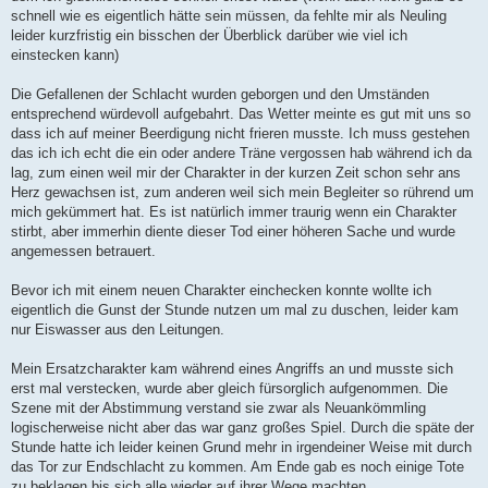
schnell wie es eigentlich hätte sein müssen, da fehlte mir als Neuling
leider kurzfristig ein bisschen der Überblick darüber wie viel ich
einstecken kann)
Die Gefallenen der Schlacht wurden geborgen und den Umständen
entsprechend würdevoll aufgebahrt. Das Wetter meinte es gut mit uns so
dass ich auf meiner Beerdigung nicht frieren musste. Ich muss gestehen
das ich ich echt die ein oder andere Träne vergossen hab während ich da
lag, zum einen weil mir der Charakter in der kurzen Zeit schon sehr ans
Herz gewachsen ist, zum anderen weil sich mein Begleiter so rührend um
mich gekümmert hat. Es ist natürlich immer traurig wenn ein Charakter
stirbt, aber immerhin diente dieser Tod einer höheren Sache und wurde
angemessen betrauert.
Bevor ich mit einem neuen Charakter einchecken konnte wollte ich
eigentlich die Gunst der Stunde nutzen um mal zu duschen, leider kam
nur Eiswasser aus den Leitungen.
Mein Ersatzcharakter kam während eines Angriffs an und musste sich
erst mal verstecken, wurde aber gleich fürsorglich aufgenommen. Die
Szene mit der Abstimmung verstand sie zwar als Neuankömmling
logischerweise nicht aber das war ganz großes Spiel. Durch die späte der
Stunde hatte ich leider keinen Grund mehr in irgendeiner Weise mit durch
das Tor zur Endschlacht zu kommen. Am Ende gab es noch einige Tote
zu beklagen bis sich alle wieder auf ihrer Wege machten.