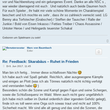
vor und Nachbereitung und ein gelungenes Event. Danke an alle NSC s ,
war wieder überragend mit euch . Und natürlich auch beide Daumen hoch
Für euch Spieler , ihr habt mir viele schöne Momente im Charakterspiel
beschert und Ich mochte es sehr , dass ihr so zahlreich verreckt seid. LG
Benny aka Torfstecher (Grabscher) / Steffen der Tauscher / Ralle der
Junkie / Bold von Eisen Inkasso / Fetties Treiber / Chaos Assassine /
Untoter Heroe / und Helingards teuerster Schakal
Geboren um Spielmann zu sein!
Marc von Baumbach
Edler
Re: Feedback: Skarabäus – Ruhet in Frieden
B
Di 6. Jun 2017, 11:45
e
i
Man bin ich fertig... Immer diese schlaflosen Nächte
t
Ich habe auch viel Spaß gehabt. Reichlich, aber ausgewogene Kämpfe
r
a
und einiges an Plott (was ich als Tönnes natürlich nicht richtig verfolgt
g
und verstanden habe
)
Besonders schön die Szene und Kampf gegen Fajun und seine Schergen,
sowie die Schlußsequenz im Wald. Wenn auch nicht ganz ungefährlich
(ich habe mich selber im Dunkel ordentlich über irgendein Gehölz gelegt),
finde ich es toll wenn eine Orga sich sowas traut und nicht auf 100%
Sicherheit macht. Wir sind alle alt genug und das sind die Szenen, die