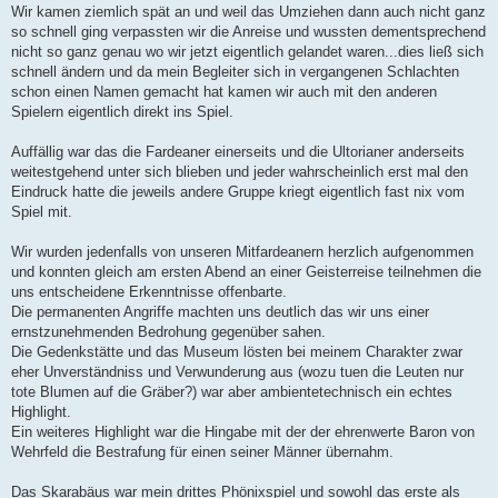
Wir kamen ziemlich spät an und weil das Umziehen dann auch nicht ganz
so schnell ging verpassten wir die Anreise und wussten dementsprechend
nicht so ganz genau wo wir jetzt eigentlich gelandet waren...dies ließ sich
schnell ändern und da mein Begleiter sich in vergangenen Schlachten
schon einen Namen gemacht hat kamen wir auch mit den anderen
Spielern eigentlich direkt ins Spiel.
Auffällig war das die Fardeaner einerseits und die Ultorianer anderseits
weitestgehend unter sich blieben und jeder wahrscheinlich erst mal den
Eindruck hatte die jeweils andere Gruppe kriegt eigentlich fast nix vom
Spiel mit.
Wir wurden jedenfalls von unseren Mitfardeanern herzlich aufgenommen
und konnten gleich am ersten Abend an einer Geisterreise teilnehmen die
uns entscheidene Erkenntnisse offenbarte.
Die permanenten Angriffe machten uns deutlich das wir uns einer
ernstzunehmenden Bedrohung gegenüber sahen.
Die Gedenkstätte und das Museum lösten bei meinem Charakter zwar
eher Unverständniss und Verwunderung aus (wozu tuen die Leuten nur
tote Blumen auf die Gräber?) war aber ambientetechnisch ein echtes
Highlight.
Ein weiteres Highlight war die Hingabe mit der der ehrenwerte Baron von
Wehrfeld die Bestrafung für einen seiner Männer übernahm.
Das Skarabäus war mein drittes Phönixspiel und sowohl das erste als