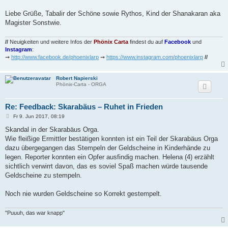
Liebe Grüße, Tabalir der Schöne sowie Rythos, Kind der Shanakaran aka
Magister Sonstwie.
//
Neuigkeiten und weitere Infos der
Phönix Carta
findest du auf
Facebook
und
Instagram
:
➞
http://www.facebook.de/phoenixlarp
➞
https://www.instagram.com/phoenixlarp
//
Robert Napierski
Phönix-Carta - ORGA
Re: Feedback: Skarabäus – Ruhet in Frieden
B
Fr 9. Jun 2017, 08:19
e
i
Skandal in der Skarabäus Orga.
t
Wie fleißige Ermittler bestätigen konnten ist ein Teil der Skarabäus Orga
r
a
dazu übergegangen das Stempeln der Geldscheine in Kinderhände zu
g
legen. Reporter konnten ein Opfer ausfindig machen. Helena (4) erzählt
sichtlich verwirrt davon, das es soviel Spaß machen würde tausende
Geldscheine zu stempeln.
Noch nie wurden Geldscheine so Korrekt gestempelt.
"Puuuh, das war knapp"