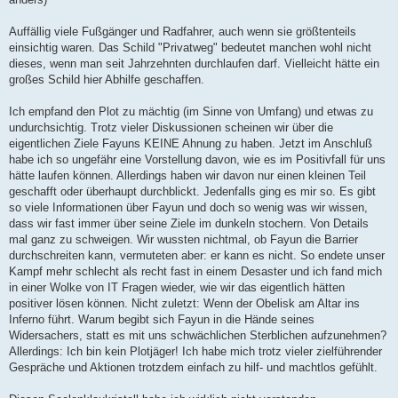
Auffällig viele Fußgänger und Radfahrer, auch wenn sie größtenteils
einsichtig waren. Das Schild "Privatweg" bedeutet manchen wohl nicht
dieses, wenn man seit Jahrzehnten durchlaufen darf. Vielleicht hätte ein
großes Schild hier Abhilfe geschaffen.
Ich empfand den Plot zu mächtig (im Sinne von Umfang) und etwas zu
undurchsichtig. Trotz vieler Diskussionen scheinen wir über die
eigentlichen Ziele Fayuns KEINE Ahnung zu haben. Jetzt im Anschluß
habe ich so ungefähr eine Vorstellung davon, wie es im Positivfall für uns
hätte laufen können. Allerdings haben wir davon nur einen kleinen Teil
geschafft oder überhaupt durchblickt. Jedenfalls ging es mir so. Es gibt
so viele Informationen über Fayun und doch so wenig was wir wissen,
dass wir fast immer über seine Ziele im dunkeln stochern. Von Details
mal ganz zu schweigen. Wir wussten nichtmal, ob Fayun die Barrier
durchschreiten kann, vermuteten aber: er kann es nicht. So endete unser
Kampf mehr schlecht als recht fast in einem Desaster und ich fand mich
in einer Wolke von IT Fragen wieder, wie wir das eigentlich hätten
positiver lösen können. Nicht zuletzt: Wenn der Obelisk am Altar ins
Inferno führt. Warum begibt sich Fayun in die Hände seines
Widersachers, statt es mit uns schwächlichen Sterblichen aufzunehmen?
Allerdings: Ich bin kein Plotjäger! Ich habe mich trotz vieler zielführender
Gespräche und Aktionen trotzdem einfach zu hilf- und machtlos gefühlt.