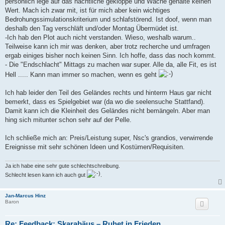
persönlich lege auf das nächtliche gekloppe und Wache gehalte keinen
Wert. Mach ich zwar mit, ist für mich aber kein wichtiges
Bedrohungssimulationskriterium und schlafstörend. Ist doof, wenn man
deshalb den Tag verschläft und/oder Montag Übermüdet ist.
-Ich hab den Plot auch nicht verstanden. Wieso, weshalb warum..
Teilweise kann ich mir was denken, aber trotz recherche und umfragen
ergab einiges bisher noch keinen Sinn. Ich hoffe, dass das noch kommt.
- Die "Endschlacht" Mittags zu machen war super. Alle da, alle Fit, es ist
Hell ..... Kann man immer so machen, wenn es geht
Ich hab leider den Teil des Geländes rechts und hinterm Haus gar nicht
bemerkt, dass es Spielgebiet war (da wo die seelensuche Stattfand).
Damit kann ich die Kleinheit des Geländes nicht bemängeln. Aber man
hing sich mitunter schon sehr auf der Pelle.
Ich schließe mich an: Preis/Leistung super, Nsc's grandios, verwirrende
Ereignisse mit sehr schönen Ideen und Kostümen/Requisiten.
Ja ich habe eine sehr gute schlechtschreibung.
Schlecht lesen kann ich auch gut
.
Jan-Marcus Hinz
Baron
Re: Feedback: Skarabäus – Ruhet in Frieden