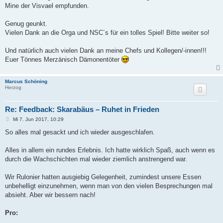
Mine der Visvael empfunden.
Genug geunkt.
Vielen Dank an die Orga und NSC´s für ein tolles Spiel! Bitte weiter so!
Und natürlich auch vielen Dank an meine Chefs und Kollegen/-innen!!!
Euer Tönnes Merzänisch Dämonentöter
Marcus Schöning
Herzog
Re: Feedback: Skarabäus – Ruhet in Frieden
B
Mi 7. Jun 2017, 10:29
e
i
So alles mal gesackt und ich wieder ausgeschlafen.
t
r
a
Alles in allem ein rundes Erlebnis. Ich hatte wirklich Spaß, auch wenn es
g
durch die Wachschichten mal wieder ziemlich anstrengend war.
Wir Rulonier hatten ausgiebig Gelegenheit, zumindest unsere Essen
unbehelligt einzunehmen, wenn man von den vielen Besprechungen mal
absieht. Aber wir bessern nach!
Pro: