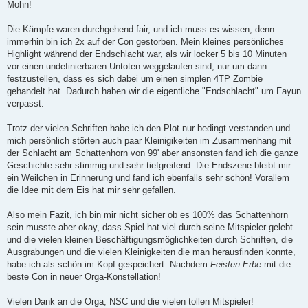
Mohn!
Die Kämpfe waren durchgehend fair, und ich muss es wissen, denn
immerhin bin ich 2x auf der Con gestorben. Mein kleines persönliches
Highlight während der Endschlacht war, als wir locker 5 bis 10 Minuten
vor einen undefinierbaren Untoten weggelaufen sind, nur um dann
festzustellen, dass es sich dabei um einen simplen 4TP Zombie
gehandelt hat. Dadurch haben wir die eigentliche "Endschlacht" um Fayun
verpasst.
Trotz der vielen Schriften habe ich den Plot nur bedingt verstanden und
mich persönlich störten auch paar Kleinigikeiten im Zusammenhang mit
der Schlacht am Schattenhorn von 99' aber ansonsten fand ich die ganze
Geschichte sehr stimmig und sehr tiefgreifend. Die Endszene bleibt mir
ein Weilchen in Erinnerung und fand ich ebenfalls sehr schön! Vorallem
die Idee mit dem Eis hat mir sehr gefallen.
Also mein Fazit, ich bin mir nicht sicher ob es 100% das Schattenhorn
sein musste aber okay, dass Spiel hat viel durch seine Mitspieler gelebt
und die vielen kleinen Beschäftigungsmöglichkeiten durch Schriften, die
Ausgrabungen und die vielen Kleinigkeiten die man herausfinden konnte,
habe ich als schön im Kopf gespeichert. Nachdem
Feisten Erbe
mit die
beste Con in neuer Orga-Konstellation!
Vielen Dank an die Orga, NSC und die vielen tollen Mitspieler!