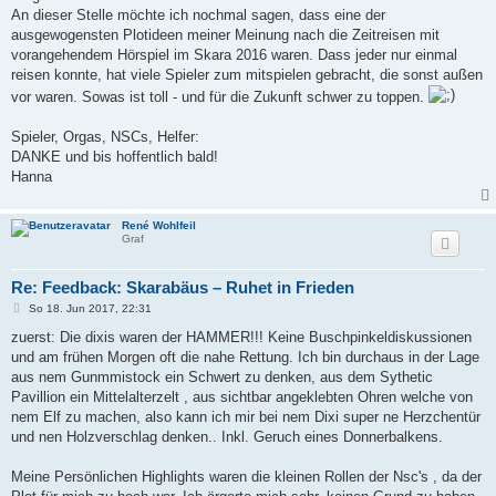
An dieser Stelle möchte ich nochmal sagen, dass eine der
ausgewogensten Plotideen meiner Meinung nach die Zeitreisen mit
vorangehendem Hörspiel im Skara 2016 waren. Dass jeder nur einmal
reisen konnte, hat viele Spieler zum mitspielen gebracht, die sonst außen
vor waren. Sowas ist toll - und für die Zukunft schwer zu toppen.
Spieler, Orgas, NSCs, Helfer:
DANKE und bis hoffentlich bald!
Hanna
René Wohlfeil
Graf
Re: Feedback: Skarabäus – Ruhet in Frieden
B
So 18. Jun 2017, 22:31
e
i
zuerst: Die dixis waren der HAMMER!!! Keine Buschpinkeldiskussionen
t
und am frühen Morgen oft die nahe Rettung. Ich bin durchaus in der Lage
r
a
aus nem Gunmmistock ein Schwert zu denken, aus dem Sythetic
g
Pavillion ein Mittelalterzelt , aus sichtbar angeklebten Ohren welche von
nem Elf zu machen, also kann ich mir bei nem Dixi super ne Herzchentür
und nen Holzverschlag denken.. Inkl. Geruch eines Donnerbalkens.
Meine Persönlichen Highlights waren die kleinen Rollen der Nsc's , da der