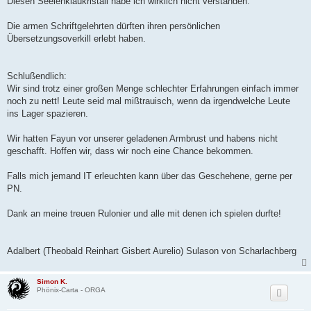
Diesen Seelenklaukristall habe ich wirklich nicht verstanden.
Die armen Schriftgelehrten dürften ihren persönlichen
Übersetzungsoverkill erlebt haben.
Schlußendlich:
Wir sind trotz einer großen Menge schlechter Erfahrungen einfach immer
noch zu nett! Leute seid mal mißtrauisch, wenn da irgendwelche Leute
ins Lager spazieren.
Wir hatten Fayun vor unserer geladenen Armbrust und habens nicht
geschafft. Hoffen wir, dass wir noch eine Chance bekommen.
Falls mich jemand IT erleuchten kann über das Geschehene, gerne per
PN.
Dank an meine treuen Rulonier und alle mit denen ich spielen durfte!
Adalbert (Theobald Reinhart Gisbert Aurelio) Sulason von Scharlachberg
Simon K.
Phönix-Carta - ORGA