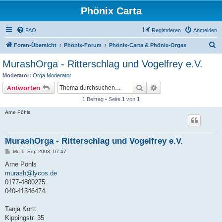
Phönix Carta
FAQ
Registrieren
Anmelden
S
Foren-Übersicht
Phönix-Forum
Phönix-Carta & Phönix-Orgas
u
MurashOrga - Ritterschlag und Vogelfrey e.V.
c
Moderator:
Orga Moderator
h
Suche
Erweiterte Suche
Antworten
e
1 Beitrag • Seite
1
von
1
Arne Pöhls
MurashOrga - Ritterschlag und Vogelfrey e.V.
B
Mo 1. Sep 2003, 07:47
e
i
Arne Pöhls
t
murash@lycos.de
r
a
0177-4800275
g
040-41346474
Tanja Kortt
Kippingstr. 35