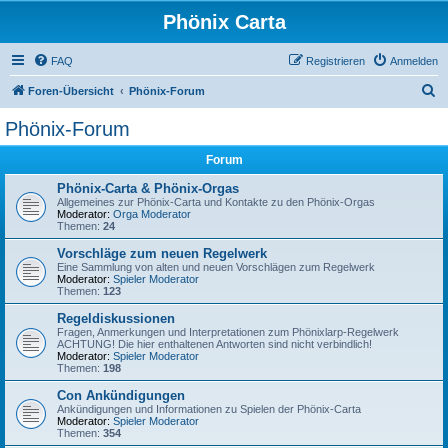
Phönix Carta
FAQ
Registrieren
Anmelden
S
Foren-Übersicht
Phönix-Forum
u
Phönix-Forum
c
Forum
h
e
Phönix-Carta & Phönix-Orgas
Allgemeines zur Phönix-Carta und Kontakte zu den Phönix-Orgas
Moderator:
Orga Moderator
Themen:
24
Vorschläge zum neuen Regelwerk
Eine Sammlung von alten und neuen Vorschlägen zum Regelwerk
Moderator:
Spieler Moderator
Themen:
123
Regeldiskussionen
Fragen, Anmerkungen und Interpretationen zum Phönixlarp-Regelwerk
ACHTUNG! Die hier enthaltenen Antworten sind nicht verbindlich!
Moderator:
Spieler Moderator
Themen:
198
Con Ankündigungen
Ankündigungen und Informationen zu Spielen der Phönix-Carta
Moderator:
Spieler Moderator
Themen:
354