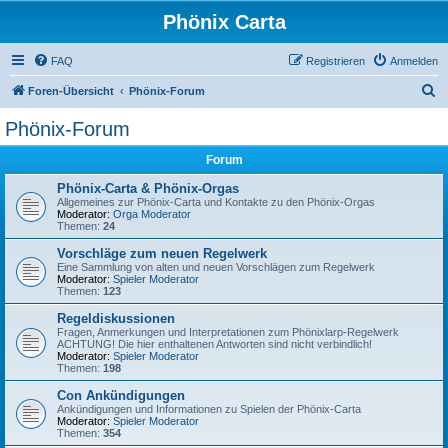
Phönix Carta
FAQ
Registrieren
Anmelden
S
Foren-Übersicht
Phönix-Forum
u
Phönix-Forum
c
Forum
h
e
Phönix-Carta & Phönix-Orgas
Allgemeines zur Phönix-Carta und Kontakte zu den Phönix-Orgas
Moderator:
Orga Moderator
Themen:
24
Vorschläge zum neuen Regelwerk
Eine Sammlung von alten und neuen Vorschlägen zum Regelwerk
Moderator:
Spieler Moderator
Themen:
123
Regeldiskussionen
Fragen, Anmerkungen und Interpretationen zum Phönixlarp-Regelwerk
ACHTUNG! Die hier enthaltenen Antworten sind nicht verbindlich!
Moderator:
Spieler Moderator
Themen:
198
Con Ankündigungen
Ankündigungen und Informationen zu Spielen der Phönix-Carta
Moderator:
Spieler Moderator
Themen:
354