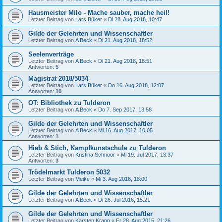
Hausmeister Milo - Mache sauber, mache heil!
Letzter Beitrag von
Lars Büker
«
Di 28. Aug 2018, 10:47
Gilde der Gelehrten und Wissenschaftler
Letzter Beitrag von
A Beck
«
Di 21. Aug 2018, 18:52
Seelenverträge
Letzter Beitrag von
A Beck
«
Di 21. Aug 2018, 18:51
Antworten:
5
Magistrat 2018/5034
Letzter Beitrag von
Lars Büker
«
Do 16. Aug 2018, 12:07
Antworten:
10
OT: Bibliothek zu Tulderon
Letzter Beitrag von
A Beck
«
Do 7. Sep 2017, 13:58
Gilde der Gelehrten und Wissenschaftler
Letzter Beitrag von
A Beck
«
Mi 16. Aug 2017, 10:05
Antworten:
1
Hieb & Stich, Kampfkunstschule zu Tulderon
Letzter Beitrag von
Kristina Schnoor
«
Mi 19. Jul 2017, 13:37
Antworten:
3
Trödelmarkt Tulderon 5032
Letzter Beitrag von
Meike
«
Mi 3. Aug 2016, 18:00
Gilde der Gelehrten und Wissenschaftler
Letzter Beitrag von
A Beck
«
Di 26. Jul 2016, 15:21
Gilde der Gelehrten und Wissenschaftler
Letzter Beitrag von
Karsten Krapp
«
Fr 28. Aug 2015, 21:26