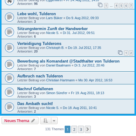
Letzter Beitrag von
Eggenwirth
«
Fr 24. Aug 2012, 14:07
Antworten:
96
1
4
5
6
7
…
Lebe wohl, Tulderon
Letzter Beitrag von
Lars Büker
«
Do 9. Aug 2012, 09:33
Antworten:
3
Sitzungstermin Zunft der Handwerker
Letzter Beitrag von
Nicole S.
«
Di 31. Jul 2012, 09:51
Antworten:
6
Verteidigung Tulderons
Letzter Beitrag von
Christoph B.
«
Do 19. Jul 2012, 17:35
Antworten:
20
1
2
Bewerbung als Komandant @Stadthalter von Tulderon
Letzter Beitrag von
Daniel Baalmann
«
Di 3. Jul 2012, 20:46
Antworten:
7
Aufbruch nach Tulderon
Letzter Beitrag von
Christian Hartmann
«
Mo 30. Apr 2012, 16:53
Nachruf Gefallenen
Letzter Beitrag von
Simon Sünd'er
«
Fr 19. Aug 2011, 18:13
Antworten:
3
Das Ambath sucht!
Letzter Beitrag von
Nicole S.
«
Do 18. Aug 2011, 10:41
Antworten:
2
Neues Thema
1
2
3
Nächste
131 Themen