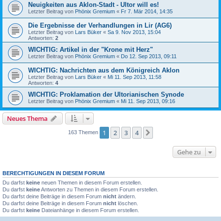
Neuigkeiten aus Aklon-Stadt - Ultor will es!
Letzter Beitrag von
Phönix Gremium
«
Fr 7. Mär 2014, 14:35
Die Ergebnisse der Verhandlungen in Lir (AG6)
Letzter Beitrag von
Lars Büker
«
Sa 9. Nov 2013, 15:04
Antworten:
2
WICHTIG: Artikel in der "Krone mit Herz"
Letzter Beitrag von
Phönix Gremium
«
Do 12. Sep 2013, 09:11
WICHTIG: Nachrichten aus dem Königreich Aklon
Letzter Beitrag von
Lars Büker
«
Mi 11. Sep 2013, 11:58
Antworten:
4
WICHTIG: Proklamation der Ultorianischen Synode
Letzter Beitrag von
Phönix Gremium
«
Mi 11. Sep 2013, 09:16
Neues Thema
1
2
3
4
Nächste
163 Themen
Gehe zu
BERECHTIGUNGEN IN DIESEM FORUM
Du darfst
keine
neuen Themen in diesem Forum erstellen.
Du darfst
keine
Antworten zu Themen in diesem Forum erstellen.
Du darfst deine Beiträge in diesem Forum
nicht
ändern.
Du darfst deine Beiträge in diesem Forum
nicht
löschen.
Du darfst
keine
Dateianhänge in diesem Forum erstellen.