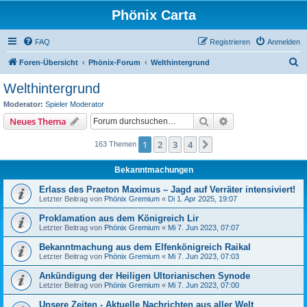
Phönix Carta
FAQ
Registrieren
Anmelden
S
Foren-Übersicht
Phönix-Forum
Welthintergrund
u
Welthintergrund
c
Moderator:
Spieler Moderator
h
Suche
Erweiterte Suche
Neues Thema
e
1
2
3
4
Nächste
163 Themen
Bekanntmachungen
Erlass des Praeton Maximus – Jagd auf Verräter intensiviert!
Letzter Beitrag von
Phönix Gremium
«
Di 1. Apr 2025, 19:07
Proklamation aus dem Königreich Lir
Letzter Beitrag von
Phönix Gremium
«
Mi 7. Jun 2023, 07:07
Bekanntmachung aus dem Elfenkönigreich Raikal
Letzter Beitrag von
Phönix Gremium
«
Mi 7. Jun 2023, 07:03
Ankündigung der Heiligen Ultorianischen Synode
Letzter Beitrag von
Phönix Gremium
«
Mi 7. Jun 2023, 07:00
Unsere Zeiten - Aktuelle Nachrichten aus aller Welt