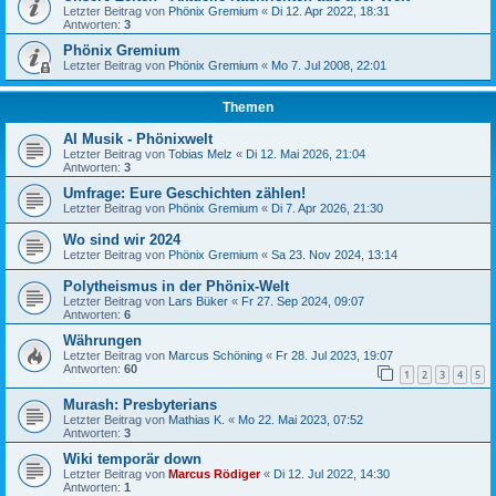
Letzter Beitrag von
Phönix Gremium
«
Di 12. Apr 2022, 18:31
Antworten:
3
Phönix Gremium
Letzter Beitrag von
Phönix Gremium
«
Mo 7. Jul 2008, 22:01
Themen
AI Musik - Phönixwelt
Letzter Beitrag von
Tobias Melz
«
Di 12. Mai 2026, 21:04
Antworten:
3
Umfrage: Eure Geschichten zählen!
Letzter Beitrag von
Phönix Gremium
«
Di 7. Apr 2026, 21:30
Wo sind wir 2024
Letzter Beitrag von
Phönix Gremium
«
Sa 23. Nov 2024, 13:14
Polytheismus in der Phönix-Welt
Letzter Beitrag von
Lars Büker
«
Fr 27. Sep 2024, 09:07
Antworten:
6
Währungen
Letzter Beitrag von
Marcus Schöning
«
Fr 28. Jul 2023, 19:07
Antworten:
60
1
2
3
4
5
Murash: Presbyterians
Letzter Beitrag von
Mathias K.
«
Mo 22. Mai 2023, 07:52
Antworten:
3
Wiki temporär down
Letzter Beitrag von
Marcus Rödiger
«
Di 12. Jul 2022, 14:30
Antworten:
1