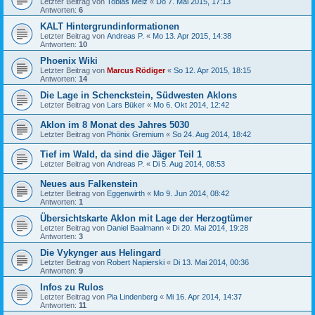
Letzter Beitrag von
Tobias Melz
«
Do 7. Mai 2015, 17:13
Antworten:
6
KALT Hintergrundinformationen
Letzter Beitrag von
Andreas P.
«
Mo 13. Apr 2015, 14:38
Antworten:
10
Phoenix Wiki
Letzter Beitrag von
Marcus Rödiger
«
So 12. Apr 2015, 18:15
Antworten:
14
Die Lage in Schenckstein, Südwesten Aklons
Letzter Beitrag von
Lars Büker
«
Mo 6. Okt 2014, 12:42
Aklon im 8 Monat des Jahres 5030
Letzter Beitrag von
Phönix Gremium
«
So 24. Aug 2014, 18:42
Tief im Wald, da sind die Jäger Teil 1
Letzter Beitrag von
Andreas P.
«
Di 5. Aug 2014, 08:53
Neues aus Falkenstein
Letzter Beitrag von
Eggenwirth
«
Mo 9. Jun 2014, 08:42
Antworten:
1
Übersichtskarte Aklon mit Lage der Herzogtümer
Letzter Beitrag von
Daniel Baalmann
«
Di 20. Mai 2014, 19:28
Antworten:
3
Die Vykynger aus Helingard
Letzter Beitrag von
Robert Napierski
«
Di 13. Mai 2014, 00:36
Antworten:
9
Infos zu Rulos
Letzter Beitrag von
Pia Lindenberg
«
Mi 16. Apr 2014, 14:37
Antworten:
11