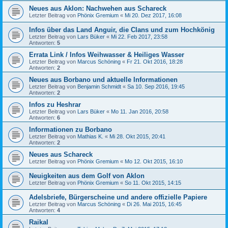
Neues aus Aklon: Nachwehen aus Schareck
Letzter Beitrag von
Phönix Gremium
«
Mi 20. Dez 2017, 16:08
Infos über das Land Anguir, die Clans und zum Hochkönig
Letzter Beitrag von
Lars Büker
«
Mi 22. Feb 2017, 23:58
Antworten:
5
Errata Link / Infos Weihwasser & Heiliges Wasser
Letzter Beitrag von
Marcus Schöning
«
Fr 21. Okt 2016, 18:28
Antworten:
2
Neues aus Borbano und aktuelle Informationen
Letzter Beitrag von
Benjamin Schmidt
«
Sa 10. Sep 2016, 19:45
Antworten:
2
Infos zu Heshrar
Letzter Beitrag von
Lars Büker
«
Mo 11. Jan 2016, 20:58
Antworten:
6
Informationen zu Borbano
Letzter Beitrag von
Mathias K.
«
Mi 28. Okt 2015, 20:41
Antworten:
2
Neues aus Schareck
Letzter Beitrag von
Phönix Gremium
«
Mo 12. Okt 2015, 16:10
Neuigkeiten aus dem Golf von Aklon
Letzter Beitrag von
Phönix Gremium
«
So 11. Okt 2015, 14:15
Adelsbriefe, Bürgerscheine und andere offizielle Papiere
Letzter Beitrag von
Marcus Schöning
«
Di 26. Mai 2015, 16:45
Antworten:
4
Raikal