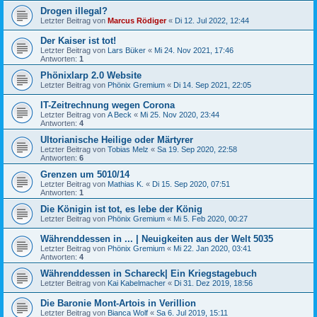
Drogen illegal?
Letzter Beitrag von
Marcus Rödiger
«
Di 12. Jul 2022, 12:44
Der Kaiser ist tot!
Letzter Beitrag von
Lars Büker
«
Mi 24. Nov 2021, 17:46
Antworten:
1
Phönixlarp 2.0 Website
Letzter Beitrag von
Phönix Gremium
«
Di 14. Sep 2021, 22:05
IT-Zeitrechnung wegen Corona
Letzter Beitrag von
A Beck
«
Mi 25. Nov 2020, 23:44
Antworten:
4
Ultorianische Heilige oder Märtyrer
Letzter Beitrag von
Tobias Melz
«
Sa 19. Sep 2020, 22:58
Antworten:
6
Grenzen um 5010/14
Letzter Beitrag von
Mathias K.
«
Di 15. Sep 2020, 07:51
Antworten:
1
Die Königin ist tot, es lebe der König
Letzter Beitrag von
Phönix Gremium
«
Mi 5. Feb 2020, 00:27
Währenddessen in ... | Neuigkeiten aus der Welt 5035
Letzter Beitrag von
Phönix Gremium
«
Mi 22. Jan 2020, 03:41
Antworten:
4
Währenddessen in Schareck| Ein Kriegstagebuch
Letzter Beitrag von
Kai Kabelmacher
«
Di 31. Dez 2019, 18:56
Die Baronie Mont-Artois in Verillion
Letzter Beitrag von
Bianca Wolf
«
Sa 6. Jul 2019, 15:11