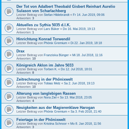
Der Tot von Adalbert Theobald Gisbert Reinhart Aurelio
Sulason von Scharlachberg
Letzter Beitrag von
Stefan Hildebrandt
«
Fr 14. Jun 2019, 09:06
Antworten:
3
Aktuelles zu Sythia 5035 d.l.K.
Letzter Beitrag von
Lars Büker
«
Do 16. Mai 2019, 19:13
Antworten:
1
Hinrichtung Konrad Torwendil
Letzter Beitrag von
Phönix Gremium
«
Di 22. Jan 2019, 18:18
Drax
Letzter Beitrag von
Franziska Bünger
«
Mi 18. Jul 2018, 11:16
Antworten:
10
Königreich Aklon im Jahre 5033
Letzter Beitrag von
Torben K.
«
Do 12. Jul 2018, 18:01
Antworten:
8
Zeitrechnung in der Phönixwelt
Letzter Beitrag von
Tobias Melz
«
Sa 2. Jun 2018, 19:13
Antworten:
10
Alterung von langlebigen Rassen
Letzter Beitrag von
Nora Ziel
«
So 13. Mai 2018, 23:05
Antworten:
4
Neuigkeiten aus der Magierenklave Harogan
Letzter Beitrag von
Phönix Gremium
«
Sa 3. Feb 2018, 21:40
Feiertage in der Phönixwelt
Letzter Beitrag von
Kristina Schnoor
«
Mo 8. Jan 2018, 11:56
Antworten:
3