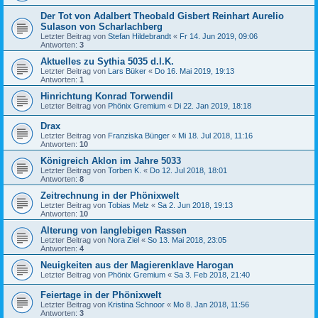
Der Tot von Adalbert Theobald Gisbert Reinhart Aurelio
Sulason von Scharlachberg
Letzter Beitrag von
Stefan Hildebrandt
«
Fr 14. Jun 2019, 09:06
Antworten:
3
Aktuelles zu Sythia 5035 d.l.K.
Letzter Beitrag von
Lars Büker
«
Do 16. Mai 2019, 19:13
Antworten:
1
Hinrichtung Konrad Torwendil
Letzter Beitrag von
Phönix Gremium
«
Di 22. Jan 2019, 18:18
Drax
Letzter Beitrag von
Franziska Bünger
«
Mi 18. Jul 2018, 11:16
Antworten:
10
Königreich Aklon im Jahre 5033
Letzter Beitrag von
Torben K.
«
Do 12. Jul 2018, 18:01
Antworten:
8
Zeitrechnung in der Phönixwelt
Letzter Beitrag von
Tobias Melz
«
Sa 2. Jun 2018, 19:13
Antworten:
10
Alterung von langlebigen Rassen
Letzter Beitrag von
Nora Ziel
«
So 13. Mai 2018, 23:05
Antworten:
4
Neuigkeiten aus der Magierenklave Harogan
Letzter Beitrag von
Phönix Gremium
«
Sa 3. Feb 2018, 21:40
Feiertage in der Phönixwelt
Letzter Beitrag von
Kristina Schnoor
«
Mo 8. Jan 2018, 11:56
Antworten:
3