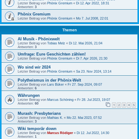
Letzter Beitrag von
Phönix Gremium
«
Di 12. Apr 2022, 18:31
Antworten:
3
Phönix Gremium
Letzter Beitrag von
Phönix Gremium
«
Mo 7. Jul 2008, 22:01
Themen
AI Musik - Phönixwelt
Letzter Beitrag von
Tobias Melz
«
Di 12. Mai 2026, 21:04
Antworten:
3
Umfrage: Eure Geschichten zählen!
Letzter Beitrag von
Phönix Gremium
«
Di 7. Apr 2026, 21:30
Wo sind wir 2024
Letzter Beitrag von
Phönix Gremium
«
Sa 23. Nov 2024, 13:14
Polytheismus in der Phönix-Welt
Letzter Beitrag von
Lars Büker
«
Fr 27. Sep 2024, 09:07
Antworten:
6
Währungen
Letzter Beitrag von
Marcus Schöning
«
Fr 28. Jul 2023, 19:07
Antworten:
60
1
2
3
4
5
Murash: Presbyterians
Letzter Beitrag von
Mathias K.
«
Mo 22. Mai 2023, 07:52
Antworten:
3
Wiki temporär down
Letzter Beitrag von
Marcus Rödiger
«
Di 12. Jul 2022, 14:30
Antworten:
1