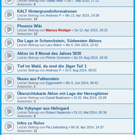
Letzter Beitrag von
Tobias Melz
«
Do 7. Mai 2015, 17:13
Antworten:
6
KALT Hintergrundinformationen
Letzter Beitrag von
Andreas P.
«
Mo 13. Apr 2015, 14:38
Antworten:
10
Phoenix Wiki
Letzter Beitrag von
Marcus Rödiger
«
So 12. Apr 2015, 18:15
Antworten:
14
Die Lage in Schenckstein, Südwesten Aklons
Letzter Beitrag von
Lars Büker
«
Mo 6. Okt 2014, 12:42
Aklon im 8 Monat des Jahres 5030
Letzter Beitrag von
Phönix Gremium
«
So 24. Aug 2014, 18:42
Tief im Wald, da sind die Jäger Teil 1
Letzter Beitrag von
Andreas P.
«
Di 5. Aug 2014, 08:53
Neues aus Falkenstein
Letzter Beitrag von
Eggenwirth
«
Mo 9. Jun 2014, 08:42
Antworten:
1
Übersichtskarte Aklon mit Lage der Herzogtümer
Letzter Beitrag von
Daniel Baalmann
«
Di 20. Mai 2014, 19:28
Antworten:
3
Die Vykynger aus Helingard
Letzter Beitrag von
Robert Napierski
«
Di 13. Mai 2014, 00:36
Antworten:
9
Infos zu Rulos
Letzter Beitrag von
Pia Lindenberg
«
Mi 16. Apr 2014, 14:37
Antworten:
11