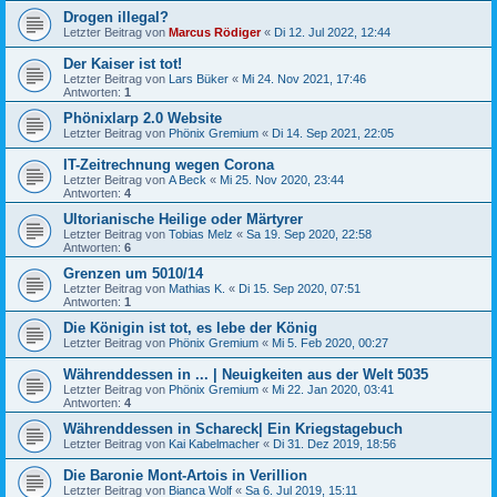
Drogen illegal?
Letzter Beitrag von
Marcus Rödiger
«
Di 12. Jul 2022, 12:44
Der Kaiser ist tot!
Letzter Beitrag von
Lars Büker
«
Mi 24. Nov 2021, 17:46
Antworten:
1
Phönixlarp 2.0 Website
Letzter Beitrag von
Phönix Gremium
«
Di 14. Sep 2021, 22:05
IT-Zeitrechnung wegen Corona
Letzter Beitrag von
A Beck
«
Mi 25. Nov 2020, 23:44
Antworten:
4
Ultorianische Heilige oder Märtyrer
Letzter Beitrag von
Tobias Melz
«
Sa 19. Sep 2020, 22:58
Antworten:
6
Grenzen um 5010/14
Letzter Beitrag von
Mathias K.
«
Di 15. Sep 2020, 07:51
Antworten:
1
Die Königin ist tot, es lebe der König
Letzter Beitrag von
Phönix Gremium
«
Mi 5. Feb 2020, 00:27
Währenddessen in ... | Neuigkeiten aus der Welt 5035
Letzter Beitrag von
Phönix Gremium
«
Mi 22. Jan 2020, 03:41
Antworten:
4
Währenddessen in Schareck| Ein Kriegstagebuch
Letzter Beitrag von
Kai Kabelmacher
«
Di 31. Dez 2019, 18:56
Die Baronie Mont-Artois in Verillion
Letzter Beitrag von
Bianca Wolf
«
Sa 6. Jul 2019, 15:11