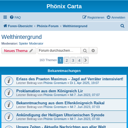
Phönix Carta
FAQ
Registrieren
Anmelden
S
Foren-Übersicht
Phönix-Forum
Welthintergrund
u
Welthintergrund
c
Moderator:
Spieler Moderator
h
Suche
Erweiterte Suche
Neues Thema
e
1
2
3
4
Nächste
163 Themen
Bekanntmachungen
Erlass des Praeton Maximus – Jagd auf Verräter intensiviert!
Letzter Beitrag von
Phönix Gremium
«
Di 1. Apr 2025, 19:07
Proklamation aus dem Königreich Lir
Letzter Beitrag von
Phönix Gremium
«
Mi 7. Jun 2023, 07:07
Bekanntmachung aus dem Elfenkönigreich Raikal
Letzter Beitrag von
Phönix Gremium
«
Mi 7. Jun 2023, 07:03
Ankündigung der Heiligen Ultorianischen Synode
Letzter Beitrag von
Phönix Gremium
«
Mi 7. Jun 2023, 07:00
Unsere Zeiten - Aktuelle Nachrichten aus aller Welt