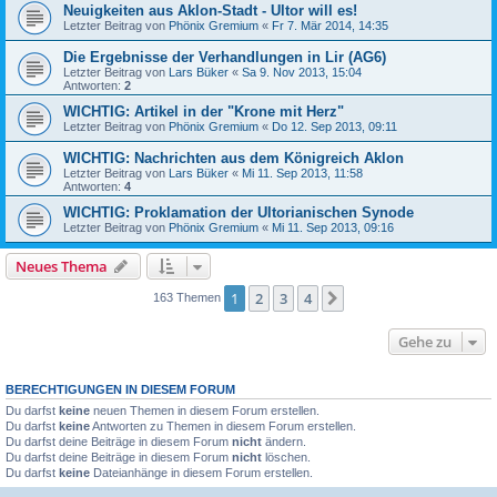
Neuigkeiten aus Aklon-Stadt - Ultor will es!
Letzter Beitrag von
Phönix Gremium
«
Fr 7. Mär 2014, 14:35
Die Ergebnisse der Verhandlungen in Lir (AG6)
Letzter Beitrag von
Lars Büker
«
Sa 9. Nov 2013, 15:04
Antworten:
2
WICHTIG: Artikel in der "Krone mit Herz"
Letzter Beitrag von
Phönix Gremium
«
Do 12. Sep 2013, 09:11
WICHTIG: Nachrichten aus dem Königreich Aklon
Letzter Beitrag von
Lars Büker
«
Mi 11. Sep 2013, 11:58
Antworten:
4
WICHTIG: Proklamation der Ultorianischen Synode
Letzter Beitrag von
Phönix Gremium
«
Mi 11. Sep 2013, 09:16
Neues Thema
1
2
3
4
Nächste
163 Themen
Gehe zu
BERECHTIGUNGEN IN DIESEM FORUM
Du darfst
keine
neuen Themen in diesem Forum erstellen.
Du darfst
keine
Antworten zu Themen in diesem Forum erstellen.
Du darfst deine Beiträge in diesem Forum
nicht
ändern.
Du darfst deine Beiträge in diesem Forum
nicht
löschen.
Du darfst
keine
Dateianhänge in diesem Forum erstellen.