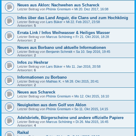
Neues aus Aklon: Nachwehen aus Schareck
Letzter Beitrag von
Phönix Gremium
«
Mi 20. Dez 2017, 16:08
Infos über das Land Anguir, die Clans und zum Hochkönig
Letzter Beitrag von
Lars Büker
«
Mi 22. Feb 2017, 23:58
Antworten:
5
Errata Link / Infos Weihwasser & Heiliges Wasser
Letzter Beitrag von
Marcus Schöning
«
Fr 21. Okt 2016, 18:28
Antworten:
2
Neues aus Borbano und aktuelle Informationen
Letzter Beitrag von
Benjamin Schmidt
«
Sa 10. Sep 2016, 19:45
Antworten:
2
Infos zu Heshrar
Letzter Beitrag von
Lars Büker
«
Mo 11. Jan 2016, 20:58
Antworten:
6
Informationen zu Borbano
Letzter Beitrag von
Mathias K.
«
Mi 28. Okt 2015, 20:41
Antworten:
2
Neues aus Schareck
Letzter Beitrag von
Phönix Gremium
«
Mo 12. Okt 2015, 16:10
Neuigkeiten aus dem Golf von Aklon
Letzter Beitrag von
Phönix Gremium
«
So 11. Okt 2015, 14:15
Adelsbriefe, Bürgerscheine und andere offizielle Papiere
Letzter Beitrag von
Marcus Schöning
«
Di 26. Mai 2015, 16:45
Antworten:
4
Raikal