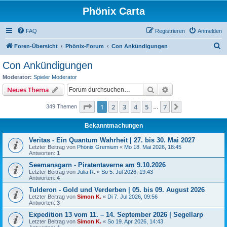
Phönix Carta
FAQ
Registrieren
Anmelden
S
Foren-Übersicht
Phönix-Forum
Con Ankündigungen
u
Con Ankündigungen
c
Moderator:
Spieler Moderator
h
Suche
Erweiterte Suche
Neues Thema
e
Seite
1
von
7
1
2
3
4
5
7
Nächste
349 Themen
…
Bekanntmachungen
Veritas - Ein Quantum Wahrheit | 27. bis 30. Mai 2027
Letzter Beitrag von
Phönix Gremium
«
Mo 18. Mai 2026, 18:45
Antworten:
1
Seemansgarn - Piratentaverne am 9.10.2026
Letzter Beitrag von
Julia R.
«
So 5. Jul 2026, 19:43
Antworten:
4
Tulderon - Gold und Verderben | 05. bis 09. August 2026
Letzter Beitrag von
Simon K.
«
Di 7. Jul 2026, 09:56
Antworten:
3
Expedition 13 vom 11. – 14. September 2026 | Segellarp
Letzter Beitrag von
Simon K.
«
So 19. Apr 2026, 14:43