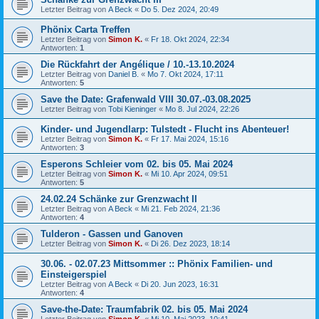
Letzter Beitrag von
A Beck
«
Do 5. Dez 2024, 20:49
Phönix Carta Treffen
Letzter Beitrag von
Simon K.
«
Fr 18. Okt 2024, 22:34
Antworten:
1
Die Rückfahrt der Angélique / 10.-13.10.2024
Letzter Beitrag von
Daniel B.
«
Mo 7. Okt 2024, 17:11
Antworten:
5
Save the Date: Grafenwald VIII 30.07.-03.08.2025
Letzter Beitrag von
Tobi Kieninger
«
Mo 8. Jul 2024, 22:26
Kinder- und Jugendlarp: Tulstedt - Flucht ins Abenteuer!
Letzter Beitrag von
Simon K.
«
Fr 17. Mai 2024, 15:16
Antworten:
3
Esperons Schleier vom 02. bis 05. Mai 2024
Letzter Beitrag von
Simon K.
«
Mi 10. Apr 2024, 09:51
Antworten:
5
24.02.24 Schänke zur Grenzwacht II
Letzter Beitrag von
A Beck
«
Mi 21. Feb 2024, 21:36
Antworten:
4
Tulderon - Gassen und Ganoven
Letzter Beitrag von
Simon K.
«
Di 26. Dez 2023, 18:14
30.06. - 02.07.23 Mittsommer :: Phönix Familien- und
Einsteigerspiel
Letzter Beitrag von
A Beck
«
Di 20. Jun 2023, 16:31
Antworten:
4
Save-the-Date: Traumfabrik 02. bis 05. Mai 2024
Letzter Beitrag von
Simon K.
«
Mi 10. Mai 2023, 10:41