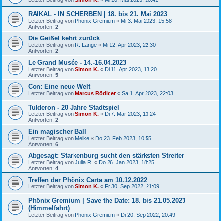
RAIKAL - IN SCHERBEN | 18. bis 21. Mai 2023
Letzter Beitrag von
Phönix Gremium
«
Mi 3. Mai 2023, 15:58
Antworten:
2
Die Geißel kehrt zurück
Letzter Beitrag von
R. Lange
«
Mi 12. Apr 2023, 22:30
Antworten:
2
Le Grand Musée - 14.-16.04.2023
Letzter Beitrag von
Simon K.
«
Di 11. Apr 2023, 13:20
Antworten:
5
Con: Eine neue Welt
Letzter Beitrag von
Marcus Rödiger
«
Sa 1. Apr 2023, 22:03
Tulderon - 20 Jahre Stadtspiel
Letzter Beitrag von
Simon K.
«
Di 7. Mär 2023, 13:24
Antworten:
2
Ein magischer Ball
Letzter Beitrag von
Meike
«
Do 23. Feb 2023, 10:55
Antworten:
6
Abgesagt: Starkenburg sucht den stärksten Streiter
Letzter Beitrag von
Julia R.
«
Do 26. Jan 2023, 18:25
Antworten:
4
Treffen der Phönix Carta am 10.12.2022
Letzter Beitrag von
Simon K.
«
Fr 30. Sep 2022, 21:09
Phönix Gremium | Save the Date: 18. bis 21.05.2023
(Himmelfahrt)
Letzter Beitrag von
Phönix Gremium
«
Di 20. Sep 2022, 20:49