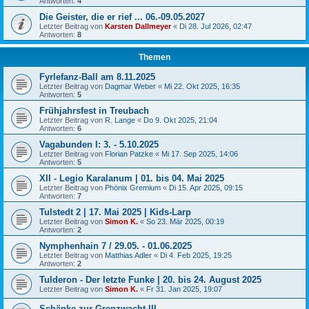
Antworten:
4
Die Geister, die er rief ... 06.-09.05.2027
Letzter Beitrag von
Karsten Dallmeyer
«
Di 28. Jul 2026, 02:47
Antworten:
8
Themen
Fyrlefanz-Ball am 8.11.2025
Letzter Beitrag von
Dagmar Weber
«
Mi 22. Okt 2025, 16:35
Antworten:
5
Frühjahrsfest in Treubach
Letzter Beitrag von
R. Lange
«
Do 9. Okt 2025, 21:04
Antworten:
6
Vagabunden I: 3. - 5.10.2025
Letzter Beitrag von
Florian Patzke
«
Mi 17. Sep 2025, 14:06
Antworten:
5
XII - Legio Karalanum | 01. bis 04. Mai 2025
Letzter Beitrag von
Phönix Gremium
«
Di 15. Apr 2025, 09:15
Antworten:
7
Tulstedt 2 | 17. Mai 2025 | Kids-Larp
Letzter Beitrag von
Simon K.
«
So 23. Mär 2025, 00:19
Antworten:
2
Nymphenhain 7 / 29.05. - 01.06.2025
Letzter Beitrag von
Matthias Adler
«
Di 4. Feb 2025, 19:25
Antworten:
2
Tulderon - Der letzte Funke | 20. bis 24. August 2025
Letzter Beitrag von
Simon K.
«
Fr 31. Jan 2025, 19:07
Schänke zur Grenzwacht III