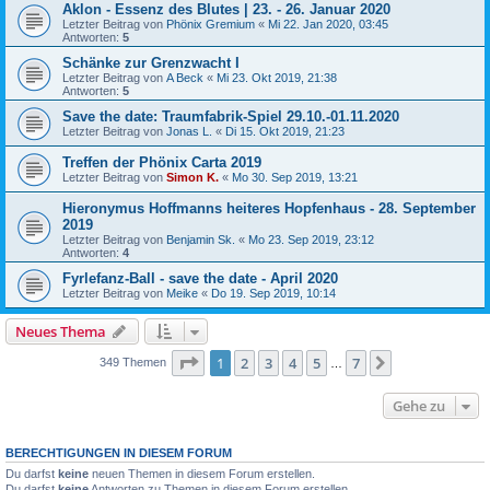
Aklon - Essenz des Blutes | 23. - 26. Januar 2020
Letzter Beitrag von
Phönix Gremium
«
Mi 22. Jan 2020, 03:45
Antworten:
5
Schänke zur Grenzwacht I
Letzter Beitrag von
A Beck
«
Mi 23. Okt 2019, 21:38
Antworten:
5
Save the date: Traumfabrik-Spiel 29.10.-01.11.2020
Letzter Beitrag von
Jonas L.
«
Di 15. Okt 2019, 21:23
Treffen der Phönix Carta 2019
Letzter Beitrag von
Simon K.
«
Mo 30. Sep 2019, 13:21
Hieronymus Hoffmanns heiteres Hopfenhaus - 28. September
2019
Letzter Beitrag von
Benjamin Sk.
«
Mo 23. Sep 2019, 23:12
Antworten:
4
Fyrlefanz-Ball - save the date - April 2020
Letzter Beitrag von
Meike
«
Do 19. Sep 2019, 10:14
Neues Thema
Seite
1
von
7
1
2
3
4
5
7
Nächste
349 Themen
…
Gehe zu
BERECHTIGUNGEN IN DIESEM FORUM
Du darfst
keine
neuen Themen in diesem Forum erstellen.
Du darfst
keine
Antworten zu Themen in diesem Forum erstellen.