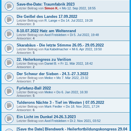
Save-the-Date: Traumfabrik 2023
Letzter Beitrag von
Simon K.
«
Mo 12. Sep 2022, 18:55
Die Geißel des Landes 17.09.2022
Letzter Beitrag von
R. Lange
«
Do 14. Jul 2022, 19:28
Antworten:
3
8-10.07.2022 Hatz am Weltenrand
Letzter Beitrag von
Axel Freisleben
«
Di 5. Jul 2022, 19:48
Antworten:
4
Skarabäus - Die letzte Stimme 26.05.- 29.05.2022
Letzter Beitrag von
Kai Kabelmacher
«
Mi 6. Apr 2022, 19:50
Antworten:
5
22. Heilerkongress zu Verilion
Letzter Beitrag von
Daniel B.
«
Fr 11. Mär 2022, 18:42
Antworten:
2
Der Schwur der Sieben - 24.3.-27.3.2022
Letzter Beitrag von
Meike
«
Mo 7. Mär 2022, 23:32
Antworten:
7
Fyrlefanz-Ball 2022
Letzter Beitrag von
Meike
«
Do 6. Jan 2022, 16:30
Antworten:
5
Tulderons Nächte 3 - Tief im Westen | 07.05.2022
Letzter Beitrag von
Mark Fiedler
«
Do 18. Nov 2021, 17:24
Antworten:
6
Ein Licht im Dunkel 24-26.3.2023
Letzter Beitrag von
Axel Freisleben
«
Di 2. Nov 2021, 03:52
[Save the Date] Blendwerk - Heilerfortbildungskongress 29.04