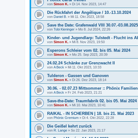
von
Simon K.
»
Di 14. Nov 2023, 14:47
Die Rückfahrt der Angélique / 10.-13.10.2024
von
Daniel B.
»
Mi 11. Okt 2023, 18:58
Save the Date: Grafenwald VIII 30.07.-03.08.2025
von
Tobi Kieninger
»
Mo 8. Jul 2024, 22:26
Kinder- und Jugendlarp: Tulstedt - Flucht ins A
von
Simon K.
»
Mi 8. Nov 2023, 19:50
Esperons Schleier vom 02. bis 05. Mai 2024
von
Simon K.
»
Mo 25. Sep 2023, 20:39
24.02.24 Schänke zur Grenzwacht II
von
A Beck
»
Mi 11. Okt 2023, 10:33
Tulderon - Gassen und Ganoven
von
Simon K.
»
Di 26. Dez 2023, 18:14
30.06. - 02.07.23 Mittsommer :: Phönix Familien
von
A Beck
»
Fr 24. Feb 2023, 21:21
Save-the-Date: Traumfabrik 02. bis 05. Mai 2024
von
Simon K.
»
Mi 10. Mai 2023, 10:41
RAIKAL - IN SCHERBEN | 18. bis 21. Mai 2023
von
Phönix Gremium
»
Di 4. Okt 2022, 22:28
Die Geißel kehrt zurück
von
R. Lange
»
So 22. Jan 2023, 21:17