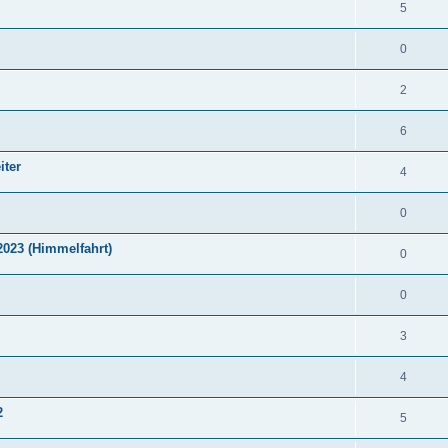
5
0
2
6
iter
4
0
2023 (Himmelfahrt)
0
0
3
4
2
5