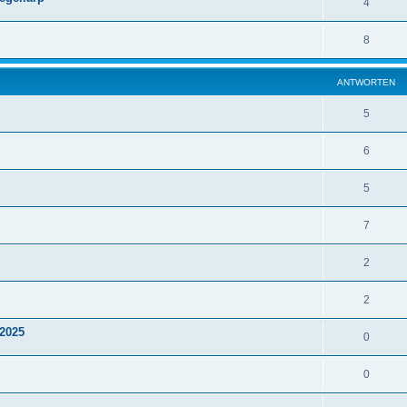
4
8
ANTWORTEN
5
6
5
7
2
2
 2025
0
0