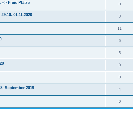
. => Freie Plätze
0
29.10.-01.11.2020
3
11
0
5
5
020
0
0
28. September 2019
4
0