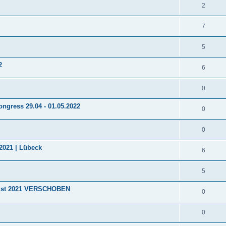
2
7
5
2
6
0
ongress 29.04 - 01.05.2022
0
0
2021 | Lübeck
6
5
ugust 2021 VERSCHOBEN
0
0