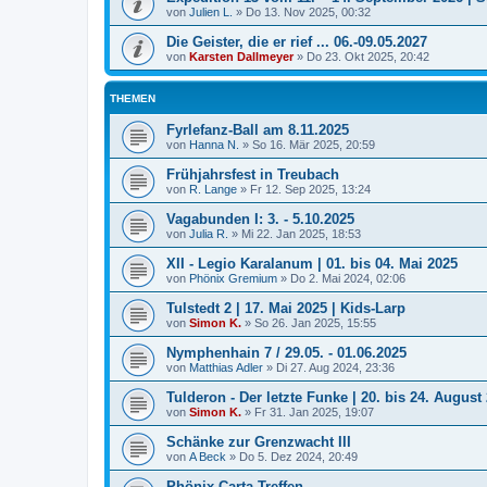
von
Julien L.
»
Do 13. Nov 2025, 00:32
Die Geister, die er rief ... 06.-09.05.2027
von
Karsten Dallmeyer
»
Do 23. Okt 2025, 20:42
THEMEN
Fyrlefanz-Ball am 8.11.2025
von
Hanna N.
»
So 16. Mär 2025, 20:59
Frühjahrsfest in Treubach
von
R. Lange
»
Fr 12. Sep 2025, 13:24
Vagabunden I: 3. - 5.10.2025
von
Julia R.
»
Mi 22. Jan 2025, 18:53
XII - Legio Karalanum | 01. bis 04. Mai 2025
von
Phönix Gremium
»
Do 2. Mai 2024, 02:06
Tulstedt 2 | 17. Mai 2025 | Kids-Larp
von
Simon K.
»
So 26. Jan 2025, 15:55
Nymphenhain 7 / 29.05. - 01.06.2025
von
Matthias Adler
»
Di 27. Aug 2024, 23:36
Tulderon - Der letzte Funke | 20. bis 24. August
von
Simon K.
»
Fr 31. Jan 2025, 19:07
Schänke zur Grenzwacht III
von
A Beck
»
Do 5. Dez 2024, 20:49
Phönix Carta Treffen