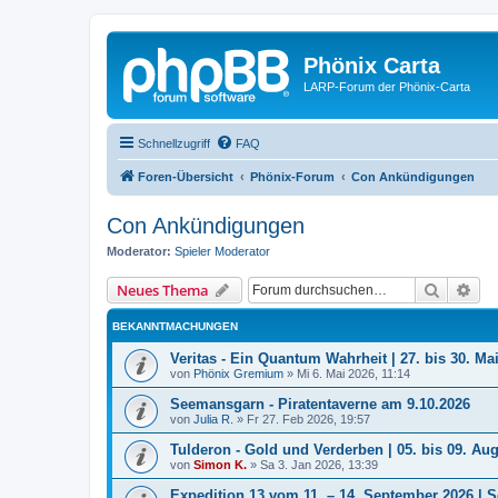
Phönix Carta
LARP-Forum der Phönix-Carta
Schnellzugriff
FAQ
Foren-Übersicht
Phönix-Forum
Con Ankündigungen
Con Ankündigungen
Moderator:
Spieler Moderator
Suche
Erw
Neues Thema
BEKANNTMACHUNGEN
Veritas - Ein Quantum Wahrheit | 27. bis 30. Ma
von
Phönix Gremium
»
Mi 6. Mai 2026, 11:14
Seemansgarn - Piratentaverne am 9.10.2026
von
Julia R.
»
Fr 27. Feb 2026, 19:57
Tulderon - Gold und Verderben | 05. bis 09. Au
von
Simon K.
»
Sa 3. Jan 2026, 13:39
Expedition 13 vom 11. – 14. September 2026 | S