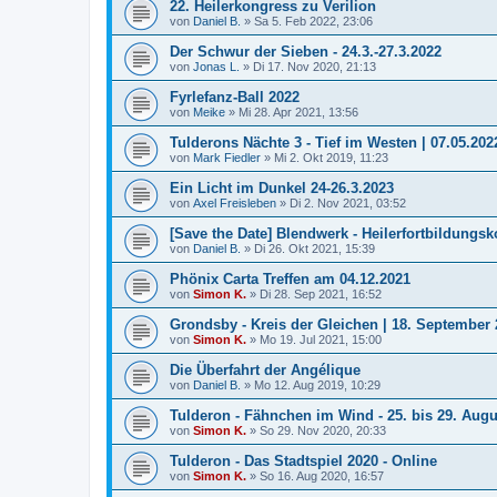
22. Heilerkongress zu Verilion
von
Daniel B.
»
Sa 5. Feb 2022, 23:06
Der Schwur der Sieben - 24.3.-27.3.2022
von
Jonas L.
»
Di 17. Nov 2020, 21:13
Fyrlefanz-Ball 2022
von
Meike
»
Mi 28. Apr 2021, 13:56
Tulderons Nächte 3 - Tief im Westen | 07.05.202
von
Mark Fiedler
»
Mi 2. Okt 2019, 11:23
Ein Licht im Dunkel 24-26.3.2023
von
Axel Freisleben
»
Di 2. Nov 2021, 03:52
[Save the Date] Blendwerk - Heilerfortbildungsk
von
Daniel B.
»
Di 26. Okt 2021, 15:39
Phönix Carta Treffen am 04.12.2021
von
Simon K.
»
Di 28. Sep 2021, 16:52
Grondsby - Kreis der Gleichen | 18. September 
von
Simon K.
»
Mo 19. Jul 2021, 15:00
Die Überfahrt der Angélique
von
Daniel B.
»
Mo 12. Aug 2019, 10:29
Tulderon - Fähnchen im Wind - 25. bis 29. A
von
Simon K.
»
So 29. Nov 2020, 20:33
Tulderon - Das Stadtspiel 2020 - Online
von
Simon K.
»
So 16. Aug 2020, 16:57