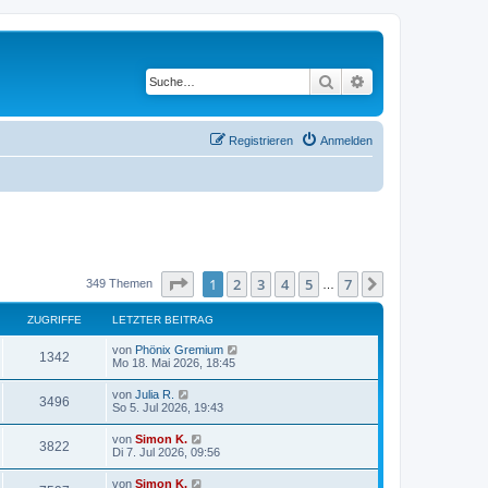
Suche
Erweiterte Suche
Registrieren
Anmelden
Seite
1
von
7
1
2
3
4
5
7
Nächste
349 Themen
…
ZUGRIFFE
LETZTER BEITRAG
von
Phönix Gremium
1342
Mo 18. Mai 2026, 18:45
von
Julia R.
3496
So 5. Jul 2026, 19:43
von
Simon K.
3822
Di 7. Jul 2026, 09:56
von
Simon K.