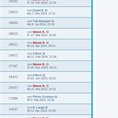
25042
Fr 18. Okt 2024, 22:34
von
Daniel B.
23013
Mo 7. Okt 2024, 17:11
von
Tobi Kieninger
16943
Mo 8. Jul 2024, 22:26
von
Simon K.
18613
Fr 17. Mai 2024, 15:16
von
Simon K.
26612
Mi 10. Apr 2024, 09:51
von
A Beck
16812
Mi 21. Feb 2024, 21:36
von
Simon K.
27187
Di 26. Dez 2023, 18:14
von
A Beck
18422
Di 20. Jun 2023, 16:31
von
Simon K.
25937
Mi 10. Mai 2023, 10:41
von
Phönix Gremium
17096
Mi 3. Mai 2023, 15:58
von
R. Lange
14547
Mi 12. Apr 2023, 22:30