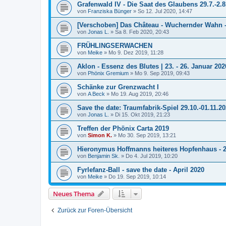
Grafenwald IV - Die Saat des Glaubens 29.7.-2.8
von
Franziska Bünger
»
So 12. Jul 2020, 14:47
[Verschoben] Das Château - Wuchernder Wahn - 
von
Jonas L.
»
Sa 8. Feb 2020, 20:43
FRÜHLINGSERWACHEN
von
Meike
»
Mo 9. Dez 2019, 11:28
Aklon - Essenz des Blutes | 23. - 26. Januar 202
von
Phönix Gremium
»
Mo 9. Sep 2019, 09:43
Schänke zur Grenzwacht I
von
A Beck
»
Mo 19. Aug 2019, 20:46
Save the date: Traumfabrik-Spiel 29.10.-01.11.2
von
Jonas L.
»
Di 15. Okt 2019, 21:23
Treffen der Phönix Carta 2019
von
Simon K.
»
Mo 30. Sep 2019, 13:21
Hieronymus Hoffmanns heiteres Hopfenhaus - 
von
Benjamin Sk.
»
Do 4. Jul 2019, 10:20
Fyrlefanz-Ball - save the date - April 2020
von
Meike
»
Do 19. Sep 2019, 10:14
Neues Thema
Zurück zur Foren-Übersicht