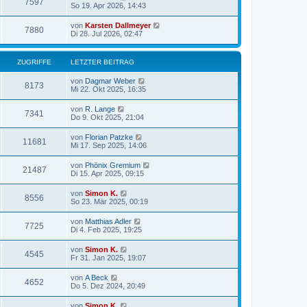
7597
So 19. Apr 2026, 14:43
von
Karsten Dallmeyer
7880
Di 28. Jul 2026, 02:47
ZUGRIFFE
LETZTER BEITRAG
von
Dagmar Weber
8173
Mi 22. Okt 2025, 16:35
von
R. Lange
7341
Do 9. Okt 2025, 21:04
von
Florian Patzke
11681
Mi 17. Sep 2025, 14:06
von
Phönix Gremium
21487
Di 15. Apr 2025, 09:15
von
Simon K.
8556
So 23. Mär 2025, 00:19
von
Matthias Adler
7725
Di 4. Feb 2025, 19:25
von
Simon K.
4545
Fr 31. Jan 2025, 19:07
von
A Beck
4652
Do 5. Dez 2024, 20:49
von
Simon K.