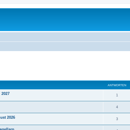
eiterte Suche
ANTWORTEN
i 2027
1
4
gust 2026
3
egellarp