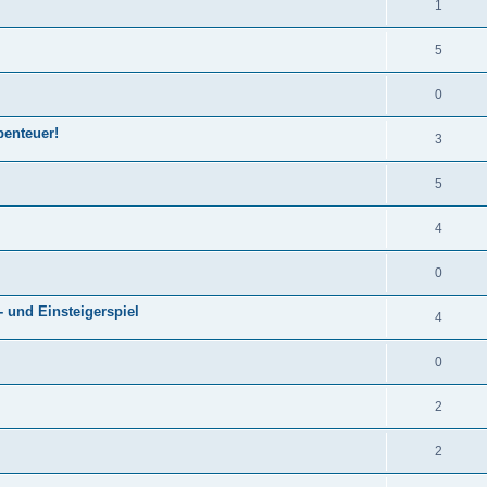
1
5
0
benteuer!
3
5
4
0
- und Einsteigerspiel
4
0
2
2