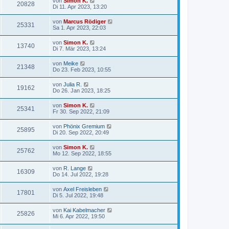
von
Simon K.
20828
Di 11. Apr 2023, 13:20
von
Marcus Rödiger
25331
Sa 1. Apr 2023, 22:03
von
Simon K.
13740
Di 7. Mär 2023, 13:24
von
Meike
21348
Do 23. Feb 2023, 10:55
von
Julia R.
19162
Do 26. Jan 2023, 18:25
von
Simon K.
25341
Fr 30. Sep 2022, 21:09
von
Phönix Gremium
25895
Di 20. Sep 2022, 20:49
von
Simon K.
25762
Mo 12. Sep 2022, 18:55
von
R. Lange
16309
Do 14. Jul 2022, 19:28
von
Axel Freisleben
17801
Di 5. Jul 2022, 19:48
von
Kai Kabelmacher
25826
Mi 6. Apr 2022, 19:50