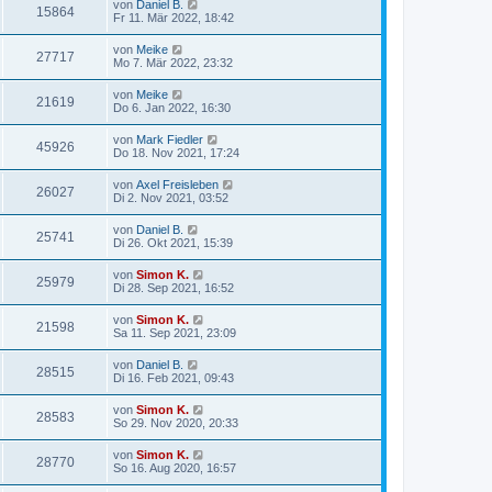
von
Daniel B.
15864
Fr 11. Mär 2022, 18:42
von
Meike
27717
Mo 7. Mär 2022, 23:32
von
Meike
21619
Do 6. Jan 2022, 16:30
von
Mark Fiedler
45926
Do 18. Nov 2021, 17:24
von
Axel Freisleben
26027
Di 2. Nov 2021, 03:52
von
Daniel B.
25741
Di 26. Okt 2021, 15:39
von
Simon K.
25979
Di 28. Sep 2021, 16:52
von
Simon K.
21598
Sa 11. Sep 2021, 23:09
von
Daniel B.
28515
Di 16. Feb 2021, 09:43
von
Simon K.
28583
So 29. Nov 2020, 20:33
von
Simon K.
28770
So 16. Aug 2020, 16:57