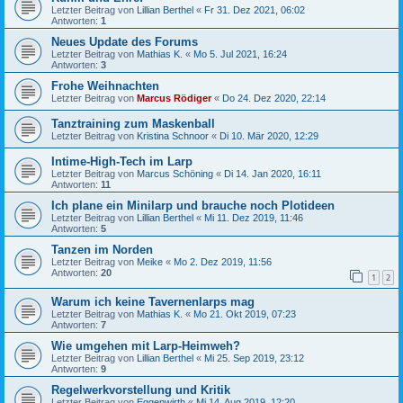
Letzter Beitrag von
Lillian Berthel
«
Fr 31. Dez 2021, 06:02
Antworten:
1
Neues Update des Forums
Letzter Beitrag von
Mathias K.
«
Mo 5. Jul 2021, 16:24
Antworten:
3
Frohe Weihnachten
Letzter Beitrag von
Marcus Rödiger
«
Do 24. Dez 2020, 22:14
Tanztraining zum Maskenball
Letzter Beitrag von
Kristina Schnoor
«
Di 10. Mär 2020, 12:29
Intime-High-Tech im Larp
Letzter Beitrag von
Marcus Schöning
«
Di 14. Jan 2020, 16:11
Antworten:
11
Ich plane ein Minilarp und brauche noch Plotideen
Letzter Beitrag von
Lillian Berthel
«
Mi 11. Dez 2019, 11:46
Antworten:
5
Tanzen im Norden
Letzter Beitrag von
Meike
«
Mo 2. Dez 2019, 11:56
Antworten:
20
1
2
Warum ich keine Tavernenlarps mag
Letzter Beitrag von
Mathias K.
«
Mo 21. Okt 2019, 07:23
Antworten:
7
Wie umgehen mit Larp-Heimweh?
Letzter Beitrag von
Lillian Berthel
«
Mi 25. Sep 2019, 23:12
Antworten:
9
Regelwerkvorstellung und Kritik
Letzter Beitrag von
Eggenwirth
«
Mi 14. Aug 2019, 12:20