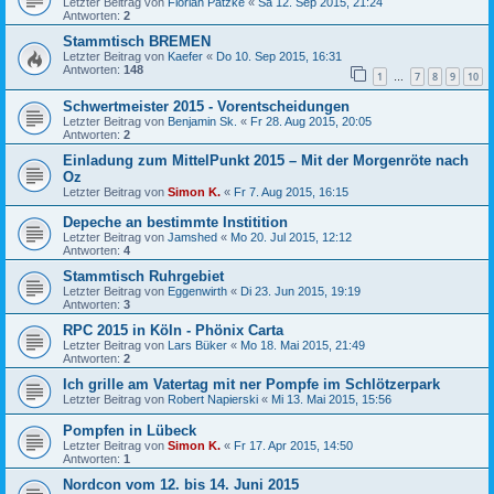
Letzter Beitrag von
Florian Patzke
«
Sa 12. Sep 2015, 21:24
Antworten:
2
Stammtisch BREMEN
Letzter Beitrag von
Kaefer
«
Do 10. Sep 2015, 16:31
Antworten:
148
1
7
8
9
10
…
Schwertmeister 2015 - Vorentscheidungen
Letzter Beitrag von
Benjamin Sk.
«
Fr 28. Aug 2015, 20:05
Antworten:
2
Einladung zum MittelPunkt 2015 – Mit der Morgenröte nach
Oz
Letzter Beitrag von
Simon K.
«
Fr 7. Aug 2015, 16:15
Depeche an bestimmte Institition
Letzter Beitrag von
Jamshed
«
Mo 20. Jul 2015, 12:12
Antworten:
4
Stammtisch Ruhrgebiet
Letzter Beitrag von
Eggenwirth
«
Di 23. Jun 2015, 19:19
Antworten:
3
RPC 2015 in Köln - Phönix Carta
Letzter Beitrag von
Lars Büker
«
Mo 18. Mai 2015, 21:49
Antworten:
2
Ich grille am Vatertag mit ner Pompfe im Schlötzerpark
Letzter Beitrag von
Robert Napierski
«
Mi 13. Mai 2015, 15:56
Pompfen in Lübeck
Letzter Beitrag von
Simon K.
«
Fr 17. Apr 2015, 14:50
Antworten:
1
Nordcon vom 12. bis 14. Juni 2015