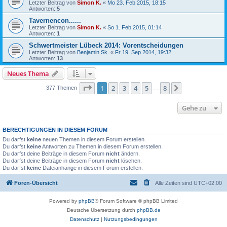
Letzter Beitrag von
Simon K.
«
Mo 23. Feb 2015, 18:15
Antworten:
5
Tavernencon......
Letzter Beitrag von
Simon K.
«
So 1. Feb 2015, 01:14
Antworten:
1
Schwertmeister Lübeck 2014: Vorentscheidungen
Letzter Beitrag von
Benjamin Sk.
«
Fr 19. Sep 2014, 19:32
Antworten:
13
Neues Thema
Seite
1
von
8
1
2
3
4
5
8
Nächste
377 Themen
…
Gehe zu
BERECHTIGUNGEN IN DIESEM FORUM
Du darfst
keine
neuen Themen in diesem Forum erstellen.
Du darfst
keine
Antworten zu Themen in diesem Forum erstellen.
Du darfst deine Beiträge in diesem Forum
nicht
ändern.
Du darfst deine Beiträge in diesem Forum
nicht
löschen.
Du darfst
keine
Dateianhänge in diesem Forum erstellen.
Foren-Übersicht
Alle Zeiten sind
UTC+02:00
Powered by
phpBB
® Forum Software © phpBB Limited
Deutsche Übersetzung durch
phpBB.de
Datenschutz
|
Nutzungsbedingungen