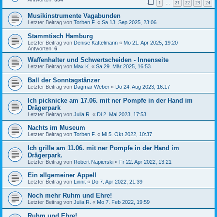
1
21
22
23
24
…
Musikinstrumente Vagabunden
Letzter Beitrag von
Torben F.
«
Sa 13. Sep 2025, 23:06
Stammtisch Hamburg
Letzter Beitrag von
Denise Kattelmann
«
Mo 21. Apr 2025, 19:20
Antworten:
6
Waffenhalter und Schwertscheiden - Innenseite
Letzter Beitrag von
Max K.
«
Sa 29. Mär 2025, 16:53
Ball der Sonntagstänzer
Letzter Beitrag von
Dagmar Weber
«
Do 24. Aug 2023, 16:17
Ich picknicke am 17.06. mit ner Pompfe in der Hand im
Drägerpark
Letzter Beitrag von
Julia R.
«
Di 2. Mai 2023, 17:53
Nachts im Museum
Letzter Beitrag von
Torben F.
«
Mi 5. Okt 2022, 10:37
Ich grille am 11.06. mit ner Pompfe in der Hand im
Drägerpark.
Letzter Beitrag von
Robert Napierski
«
Fr 22. Apr 2022, 13:21
Ein allgemeiner Appell
Letzter Beitrag von
Linnit
«
Do 7. Apr 2022, 21:39
Noch mehr Ruhm und Ehre!
Letzter Beitrag von
Julia R.
«
Mo 7. Feb 2022, 19:59
Ruhm und Ehre!