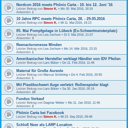
Nordcon 2016 meets Phönix Carta - 10. bis 12. Juni '16
Letzter Beitrag von
Simon K.
«
Mo 30. Mai 2016, 18:16
Antworten:
1
10 Jahre RPC meets Phönix Carta, 28. - 29.05.2016
Letzter Beitrag von
Simon K.
«
Mi 11. Mai 2016, 19:13
05. Mai Pompfgelage in Lübeck (Ex-Schwertmeisterplatz)
Letzter Beitrag von
Lea Jochum
«
Di 3. Mai 2016, 21:07
Antworten:
3
Reenactorsmesse Minden
Letzter Beitrag von
Lea Jochum
«
Mo 14. Mär 2016, 23:15
Antworten:
1
Amerikanischer Hersteller verklagt Händler von IDV Pfeilen
Letzter Beitrag von
Lars Büker
«
Do 11. Feb 2016, 11:48
Material für Große Aureole
Letzter Beitrag von
Marcus Schöning
«
Do 4. Feb 2016, 20:55
Antworten:
1
Mit Plastikschwert Auge verletzt: Rollenspieler klagt
Letzter Beitrag von
Lars Büker
«
Sa 30. Jan 2016, 00:19
Antworten:
10
Fundus Verkauf
Letzter Beitrag von
Dagmar Weber
«
Mo 11. Jan 2016, 11:46
Antworten:
2
Phönix Carta bei Facebook
Letzter Beitrag von
Simon K.
«
Mi 23. Sep 2015, 09:48
Schloß Noer als LARP-Location