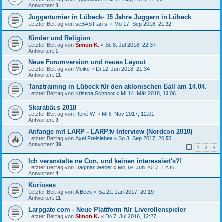
Antworten:
3
Juggerturnier in Lübeck- 15 Jahre Juggern in Lübeck
Letzter Beitrag von
seBASTIan s.
«
Mo 17. Sep 2018, 21:22
Kinder und Religion
Letzter Beitrag von
Simon K.
«
So 8. Jul 2018, 22:37
Antworten:
1
Neue Forumversion und neues Layout
Letzter Beitrag von
Meike
«
Di 12. Jun 2018, 21:34
Antworten:
11
Tanztraining in Lübeck für den aklonischen Ball am 14.04.
Letzter Beitrag von
Kristina Schnoor
«
Mi 14. Mär 2018, 13:06
Skarabäus 2018
Letzter Beitrag von
René W.
«
Mi 8. Nov 2017, 12:01
Antworten:
9
Anfange mit LARP - LARP.tv Interview (Nordcon 2010)
Letzter Beitrag von
Axel Freisleben
«
So 3. Sep 2017, 20:55
Antworten:
39
1
2
3
Ich veranstalte ne Con, und keinen interessiert's?!
Letzter Beitrag von
Dagmar Weber
«
Mo 19. Jun 2017, 12:36
Antworten:
4
Kurioses
Letzter Beitrag von
A Beck
«
Sa 21. Jan 2017, 20:19
Antworten:
11
Larpgate.com - Neue Plattform für Liverollenspieler
Letzter Beitrag von
Simon K.
«
Do 7. Jul 2016, 12:27