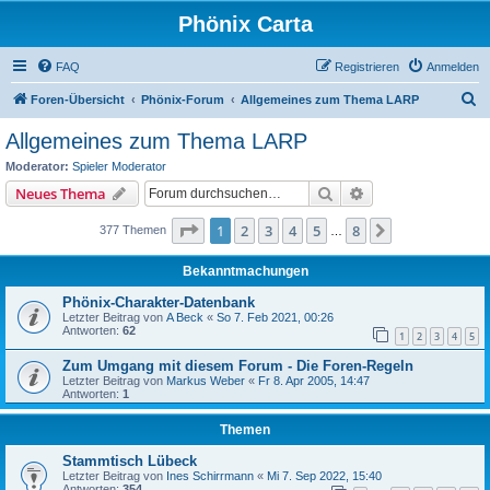
Phönix Carta
FAQ
Registrieren
Anmelden
S
Foren-Übersicht
Phönix-Forum
Allgemeines zum Thema LARP
u
Allgemeines zum Thema LARP
c
Moderator:
Spieler Moderator
h
Suche
Erweiterte Suche
Neues Thema
e
Seite
1
von
8
1
2
3
4
5
8
Nächste
377 Themen
…
Bekanntmachungen
Phönix-Charakter-Datenbank
Letzter Beitrag von
A Beck
«
So 7. Feb 2021, 00:26
Antworten:
62
1
2
3
4
5
Zum Umgang mit diesem Forum - Die Foren-Regeln
Letzter Beitrag von
Markus Weber
«
Fr 8. Apr 2005, 14:47
Antworten:
1
Themen
Stammtisch Lübeck
Letzter Beitrag von
Ines Schirrmann
«
Mi 7. Sep 2022, 15:40
Antworten:
354