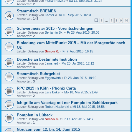
Letzter Beitrag von
Florian Patzke
«
Sa 12. Sep 2015, 21:24
Antworten:
2
Stammtisch BREMEN
Letzter Beitrag von
Kaefer
«
Do 10. Sep 2015, 16:31
Antworten:
148
1
7
8
9
10
…
Schwertmeister 2015 - Vorentscheidungen
Letzter Beitrag von
Benjamin Sk.
«
Fr 28. Aug 2015, 20:05
Antworten:
2
Einladung zum MittelPunkt 2015 – Mit der Morgenröte nach
Oz
Letzter Beitrag von
Simon K.
«
Fr 7. Aug 2015, 16:15
Depeche an bestimmte Institition
Letzter Beitrag von
Jamshed
«
Mo 20. Jul 2015, 12:12
Antworten:
4
Stammtisch Ruhrgebiet
Letzter Beitrag von
Eggenwirth
«
Di 23. Jun 2015, 19:19
Antworten:
3
RPC 2015 in Köln - Phönix Carta
Letzter Beitrag von
Lars Büker
«
Mo 18. Mai 2015, 21:49
Antworten:
2
Ich grille am Vatertag mit ner Pompfe im Schlötzerpark
Letzter Beitrag von
Robert Napierski
«
Mi 13. Mai 2015, 15:56
Pompfen in Lübeck
Letzter Beitrag von
Simon K.
«
Fr 17. Apr 2015, 14:50
Antworten:
1
Nordcon vom 12. bis 14. Juni 2015