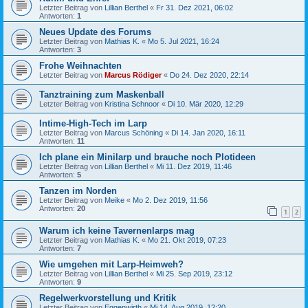
Letzter Beitrag von
Lillian Berthel
«
Fr 31. Dez 2021, 06:02
Antworten:
1
Neues Update des Forums
Letzter Beitrag von
Mathias K.
«
Mo 5. Jul 2021, 16:24
Antworten:
3
Frohe Weihnachten
Letzter Beitrag von
Marcus Rödiger
«
Do 24. Dez 2020, 22:14
Tanztraining zum Maskenball
Letzter Beitrag von
Kristina Schnoor
«
Di 10. Mär 2020, 12:29
Intime-High-Tech im Larp
Letzter Beitrag von
Marcus Schöning
«
Di 14. Jan 2020, 16:11
Antworten:
11
Ich plane ein Minilarp und brauche noch Plotideen
Letzter Beitrag von
Lillian Berthel
«
Mi 11. Dez 2019, 11:46
Antworten:
5
Tanzen im Norden
Letzter Beitrag von
Meike
«
Mo 2. Dez 2019, 11:56
Antworten:
20
1
2
Warum ich keine Tavernenlarps mag
Letzter Beitrag von
Mathias K.
«
Mo 21. Okt 2019, 07:23
Antworten:
7
Wie umgehen mit Larp-Heimweh?
Letzter Beitrag von
Lillian Berthel
«
Mi 25. Sep 2019, 23:12
Antworten:
9
Regelwerkvorstellung und Kritik
Letzter Beitrag von
Eggenwirth
«
Mi 14. Aug 2019, 12:20