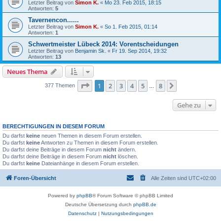
Letzter Beitrag von
Simon K.
«
Mo 23. Feb 2015, 18:15
Antworten:
5
Tavernencon......
Letzter Beitrag von
Simon K.
«
So 1. Feb 2015, 01:14
Antworten:
1
Schwertmeister Lübeck 2014: Vorentscheidungen
Letzter Beitrag von
Benjamin Sk.
«
Fr 19. Sep 2014, 19:32
Antworten:
13
Neues Thema
Seite
1
von
8
1
2
3
4
5
8
Nächste
377 Themen
…
Gehe zu
BERECHTIGUNGEN IN DIESEM FORUM
Du darfst
keine
neuen Themen in diesem Forum erstellen.
Du darfst
keine
Antworten zu Themen in diesem Forum erstellen.
Du darfst deine Beiträge in diesem Forum
nicht
ändern.
Du darfst deine Beiträge in diesem Forum
nicht
löschen.
Du darfst
keine
Dateianhänge in diesem Forum erstellen.
Foren-Übersicht
Alle Zeiten sind
UTC+02:00
Powered by
phpBB
® Forum Software © phpBB Limited
Deutsche Übersetzung durch
phpBB.de
Datenschutz
|
Nutzungsbedingungen