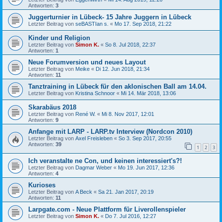
Antworten:
3
Juggerturnier in Lübeck- 15 Jahre Juggern in Lübeck
Letzter Beitrag von
seBASTIan s.
«
Mo 17. Sep 2018, 21:22
Kinder und Religion
Letzter Beitrag von
Simon K.
«
So 8. Jul 2018, 22:37
Antworten:
1
Neue Forumversion und neues Layout
Letzter Beitrag von
Meike
«
Di 12. Jun 2018, 21:34
Antworten:
11
Tanztraining in Lübeck für den aklonischen Ball am 14.04.
Letzter Beitrag von
Kristina Schnoor
«
Mi 14. Mär 2018, 13:06
Skarabäus 2018
Letzter Beitrag von
René W.
«
Mi 8. Nov 2017, 12:01
Antworten:
9
Anfange mit LARP - LARP.tv Interview (Nordcon 2010)
Letzter Beitrag von
Axel Freisleben
«
So 3. Sep 2017, 20:55
Antworten:
39
1
2
3
Ich veranstalte ne Con, und keinen interessiert's?!
Letzter Beitrag von
Dagmar Weber
«
Mo 19. Jun 2017, 12:36
Antworten:
4
Kurioses
Letzter Beitrag von
A Beck
«
Sa 21. Jan 2017, 20:19
Antworten:
11
Larpgate.com - Neue Plattform für Liverollenspieler
Letzter Beitrag von
Simon K.
«
Do 7. Jul 2016, 12:27