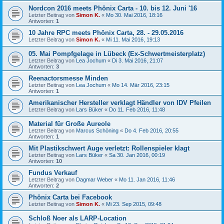
Nordcon 2016 meets Phönix Carta - 10. bis 12. Juni '16
Letzter Beitrag von
Simon K.
«
Mo 30. Mai 2016, 18:16
Antworten:
1
10 Jahre RPC meets Phönix Carta, 28. - 29.05.2016
Letzter Beitrag von
Simon K.
«
Mi 11. Mai 2016, 19:13
05. Mai Pompfgelage in Lübeck (Ex-Schwertmeisterplatz)
Letzter Beitrag von
Lea Jochum
«
Di 3. Mai 2016, 21:07
Antworten:
3
Reenactorsmesse Minden
Letzter Beitrag von
Lea Jochum
«
Mo 14. Mär 2016, 23:15
Antworten:
1
Amerikanischer Hersteller verklagt Händler von IDV Pfeilen
Letzter Beitrag von
Lars Büker
«
Do 11. Feb 2016, 11:48
Material für Große Aureole
Letzter Beitrag von
Marcus Schöning
«
Do 4. Feb 2016, 20:55
Antworten:
1
Mit Plastikschwert Auge verletzt: Rollenspieler klagt
Letzter Beitrag von
Lars Büker
«
Sa 30. Jan 2016, 00:19
Antworten:
10
Fundus Verkauf
Letzter Beitrag von
Dagmar Weber
«
Mo 11. Jan 2016, 11:46
Antworten:
2
Phönix Carta bei Facebook
Letzter Beitrag von
Simon K.
«
Mi 23. Sep 2015, 09:48
Schloß Noer als LARP-Location