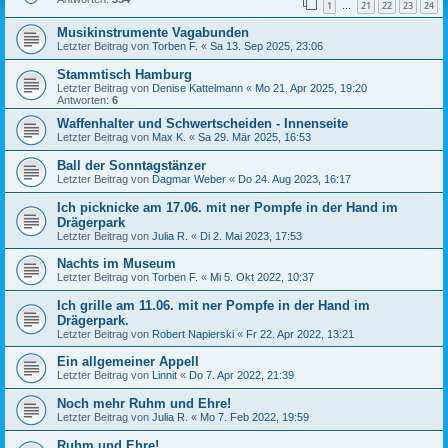
1
21
22
23
24
…
Musikinstrumente Vagabunden
Letzter Beitrag von
Torben F.
«
Sa 13. Sep 2025, 23:06
Stammtisch Hamburg
Letzter Beitrag von
Denise Kattelmann
«
Mo 21. Apr 2025, 19:20
Antworten:
6
Waffenhalter und Schwertscheiden - Innenseite
Letzter Beitrag von
Max K.
«
Sa 29. Mär 2025, 16:53
Ball der Sonntagstänzer
Letzter Beitrag von
Dagmar Weber
«
Do 24. Aug 2023, 16:17
Ich picknicke am 17.06. mit ner Pompfe in der Hand im
Drägerpark
Letzter Beitrag von
Julia R.
«
Di 2. Mai 2023, 17:53
Nachts im Museum
Letzter Beitrag von
Torben F.
«
Mi 5. Okt 2022, 10:37
Ich grille am 11.06. mit ner Pompfe in der Hand im
Drägerpark.
Letzter Beitrag von
Robert Napierski
«
Fr 22. Apr 2022, 13:21
Ein allgemeiner Appell
Letzter Beitrag von
Linnit
«
Do 7. Apr 2022, 21:39
Noch mehr Ruhm und Ehre!
Letzter Beitrag von
Julia R.
«
Mo 7. Feb 2022, 19:59
Ruhm und Ehre!