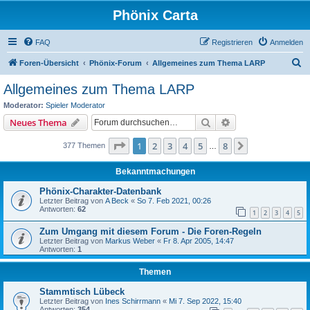
Phönix Carta
FAQ
Registrieren
Anmelden
S
Foren-Übersicht
Phönix-Forum
Allgemeines zum Thema LARP
u
Allgemeines zum Thema LARP
c
Moderator:
Spieler Moderator
h
Suche
Erweiterte Suche
Neues Thema
e
Seite
1
von
8
1
2
3
4
5
8
Nächste
377 Themen
…
Bekanntmachungen
Phönix-Charakter-Datenbank
Letzter Beitrag von
A Beck
«
So 7. Feb 2021, 00:26
Antworten:
62
1
2
3
4
5
Zum Umgang mit diesem Forum - Die Foren-Regeln
Letzter Beitrag von
Markus Weber
«
Fr 8. Apr 2005, 14:47
Antworten:
1
Themen
Stammtisch Lübeck
Letzter Beitrag von
Ines Schirrmann
«
Mi 7. Sep 2022, 15:40
Antworten:
354