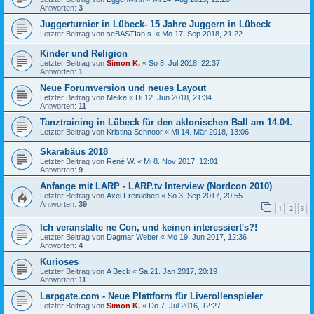
Antworten:
3
Juggerturnier in Lübeck- 15 Jahre Juggern in Lübeck
Letzter Beitrag von
seBASTIan s.
«
Mo 17. Sep 2018, 21:22
Kinder und Religion
Letzter Beitrag von
Simon K.
«
So 8. Jul 2018, 22:37
Antworten:
1
Neue Forumversion und neues Layout
Letzter Beitrag von
Meike
«
Di 12. Jun 2018, 21:34
Antworten:
11
Tanztraining in Lübeck für den aklonischen Ball am 14.04.
Letzter Beitrag von
Kristina Schnoor
«
Mi 14. Mär 2018, 13:06
Skarabäus 2018
Letzter Beitrag von
René W.
«
Mi 8. Nov 2017, 12:01
Antworten:
9
Anfange mit LARP - LARP.tv Interview (Nordcon 2010)
Letzter Beitrag von
Axel Freisleben
«
So 3. Sep 2017, 20:55
Antworten:
39
1
2
3
Ich veranstalte ne Con, und keinen interessiert's?!
Letzter Beitrag von
Dagmar Weber
«
Mo 19. Jun 2017, 12:36
Antworten:
4
Kurioses
Letzter Beitrag von
A Beck
«
Sa 21. Jan 2017, 20:19
Antworten:
11
Larpgate.com - Neue Plattform für Liverollenspieler
Letzter Beitrag von
Simon K.
«
Do 7. Jul 2016, 12:27