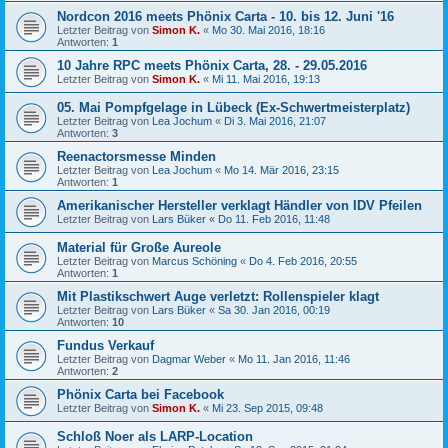
Nordcon 2016 meets Phönix Carta - 10. bis 12. Juni '16
Letzter Beitrag von
Simon K.
«
Mo 30. Mai 2016, 18:16
Antworten:
1
10 Jahre RPC meets Phönix Carta, 28. - 29.05.2016
Letzter Beitrag von
Simon K.
«
Mi 11. Mai 2016, 19:13
05. Mai Pompfgelage in Lübeck (Ex-Schwertmeisterplatz)
Letzter Beitrag von
Lea Jochum
«
Di 3. Mai 2016, 21:07
Antworten:
3
Reenactorsmesse Minden
Letzter Beitrag von
Lea Jochum
«
Mo 14. Mär 2016, 23:15
Antworten:
1
Amerikanischer Hersteller verklagt Händler von IDV Pfeilen
Letzter Beitrag von
Lars Büker
«
Do 11. Feb 2016, 11:48
Material für Große Aureole
Letzter Beitrag von
Marcus Schöning
«
Do 4. Feb 2016, 20:55
Antworten:
1
Mit Plastikschwert Auge verletzt: Rollenspieler klagt
Letzter Beitrag von
Lars Büker
«
Sa 30. Jan 2016, 00:19
Antworten:
10
Fundus Verkauf
Letzter Beitrag von
Dagmar Weber
«
Mo 11. Jan 2016, 11:46
Antworten:
2
Phönix Carta bei Facebook
Letzter Beitrag von
Simon K.
«
Mi 23. Sep 2015, 09:48
Schloß Noer als LARP-Location