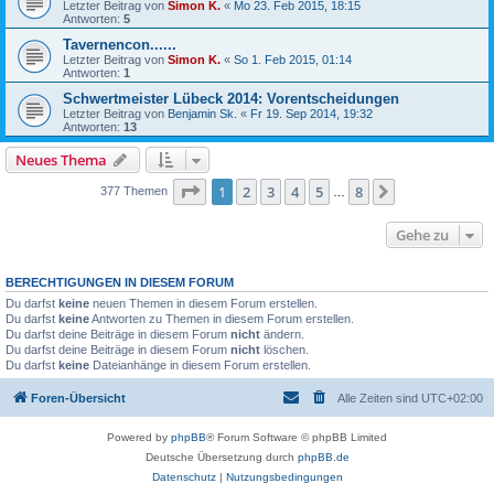
Letzter Beitrag von
Simon K.
«
Mo 23. Feb 2015, 18:15
Antworten:
5
Tavernencon......
Letzter Beitrag von
Simon K.
«
So 1. Feb 2015, 01:14
Antworten:
1
Schwertmeister Lübeck 2014: Vorentscheidungen
Letzter Beitrag von
Benjamin Sk.
«
Fr 19. Sep 2014, 19:32
Antworten:
13
Neues Thema
Seite
1
von
8
1
2
3
4
5
8
Nächste
377 Themen
…
Gehe zu
BERECHTIGUNGEN IN DIESEM FORUM
Du darfst
keine
neuen Themen in diesem Forum erstellen.
Du darfst
keine
Antworten zu Themen in diesem Forum erstellen.
Du darfst deine Beiträge in diesem Forum
nicht
ändern.
Du darfst deine Beiträge in diesem Forum
nicht
löschen.
Du darfst
keine
Dateianhänge in diesem Forum erstellen.
Foren-Übersicht
Alle Zeiten sind
UTC+02:00
Powered by
phpBB
® Forum Software © phpBB Limited
Deutsche Übersetzung durch
phpBB.de
Datenschutz
|
Nutzungsbedingungen