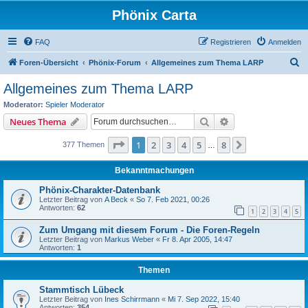
Phönix Carta
FAQ
Registrieren
Anmelden
S
Foren-Übersicht
Phönix-Forum
Allgemeines zum Thema LARP
u
Allgemeines zum Thema LARP
c
Moderator:
Spieler Moderator
h
Suche
Erweiterte Suche
Neues Thema
e
Seite
1
von
8
1
2
3
4
5
8
Nächste
377 Themen
…
Bekanntmachungen
Phönix-Charakter-Datenbank
Letzter Beitrag von
A Beck
«
So 7. Feb 2021, 00:26
Antworten:
62
1
2
3
4
5
Zum Umgang mit diesem Forum - Die Foren-Regeln
Letzter Beitrag von
Markus Weber
«
Fr 8. Apr 2005, 14:47
Antworten:
1
Themen
Stammtisch Lübeck
Letzter Beitrag von
Ines Schirrmann
«
Mi 7. Sep 2022, 15:40
Antworten:
354