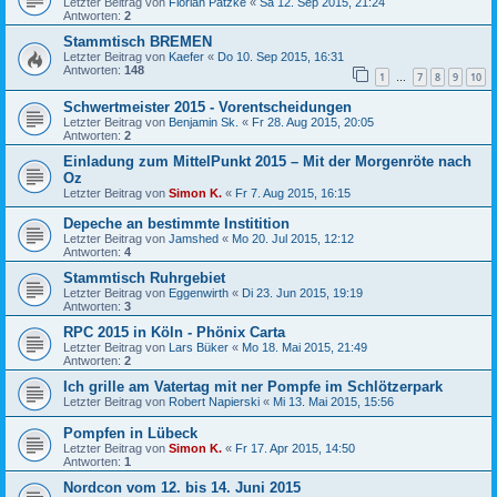
Letzter Beitrag von
Florian Patzke
«
Sa 12. Sep 2015, 21:24
Antworten:
2
Stammtisch BREMEN
Letzter Beitrag von
Kaefer
«
Do 10. Sep 2015, 16:31
Antworten:
148
1
7
8
9
10
…
Schwertmeister 2015 - Vorentscheidungen
Letzter Beitrag von
Benjamin Sk.
«
Fr 28. Aug 2015, 20:05
Antworten:
2
Einladung zum MittelPunkt 2015 – Mit der Morgenröte nach
Oz
Letzter Beitrag von
Simon K.
«
Fr 7. Aug 2015, 16:15
Depeche an bestimmte Institition
Letzter Beitrag von
Jamshed
«
Mo 20. Jul 2015, 12:12
Antworten:
4
Stammtisch Ruhrgebiet
Letzter Beitrag von
Eggenwirth
«
Di 23. Jun 2015, 19:19
Antworten:
3
RPC 2015 in Köln - Phönix Carta
Letzter Beitrag von
Lars Büker
«
Mo 18. Mai 2015, 21:49
Antworten:
2
Ich grille am Vatertag mit ner Pompfe im Schlötzerpark
Letzter Beitrag von
Robert Napierski
«
Mi 13. Mai 2015, 15:56
Pompfen in Lübeck
Letzter Beitrag von
Simon K.
«
Fr 17. Apr 2015, 14:50
Antworten:
1
Nordcon vom 12. bis 14. Juni 2015