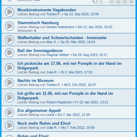
1
21
22
23
24
…
Musikinstrumente Vagabunden
Letzter Beitrag von
Torben F.
«
Sa 13. Sep 2025, 23:06
Stammtisch Hamburg
Letzter Beitrag von
Denise Kattelmann
«
Mo 21. Apr 2025, 19:20
Antworten:
6
Waffenhalter und Schwertscheiden - Innenseite
Letzter Beitrag von
Max K.
«
Sa 29. Mär 2025, 16:53
Ball der Sonntagstänzer
Letzter Beitrag von
Dagmar Weber
«
Do 24. Aug 2023, 16:17
Ich picknicke am 17.06. mit ner Pompfe in der Hand im
Drägerpark
Letzter Beitrag von
Julia R.
«
Di 2. Mai 2023, 17:53
Nachts im Museum
Letzter Beitrag von
Torben F.
«
Mi 5. Okt 2022, 10:37
Ich grille am 11.06. mit ner Pompfe in der Hand im
Drägerpark.
Letzter Beitrag von
Robert Napierski
«
Fr 22. Apr 2022, 13:21
Ein allgemeiner Appell
Letzter Beitrag von
Linnit
«
Do 7. Apr 2022, 21:39
Noch mehr Ruhm und Ehre!
Letzter Beitrag von
Julia R.
«
Mo 7. Feb 2022, 19:59
Ruhm und Ehre!