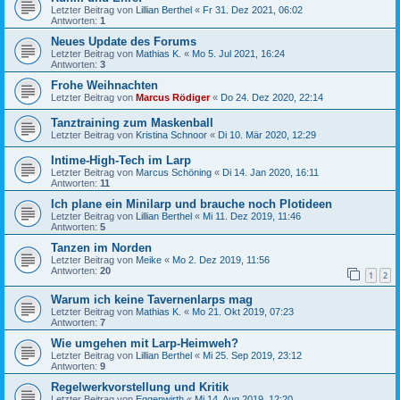
Letzter Beitrag von
Lillian Berthel
«
Fr 31. Dez 2021, 06:02
Antworten:
1
Neues Update des Forums
Letzter Beitrag von
Mathias K.
«
Mo 5. Jul 2021, 16:24
Antworten:
3
Frohe Weihnachten
Letzter Beitrag von
Marcus Rödiger
«
Do 24. Dez 2020, 22:14
Tanztraining zum Maskenball
Letzter Beitrag von
Kristina Schnoor
«
Di 10. Mär 2020, 12:29
Intime-High-Tech im Larp
Letzter Beitrag von
Marcus Schöning
«
Di 14. Jan 2020, 16:11
Antworten:
11
Ich plane ein Minilarp und brauche noch Plotideen
Letzter Beitrag von
Lillian Berthel
«
Mi 11. Dez 2019, 11:46
Antworten:
5
Tanzen im Norden
Letzter Beitrag von
Meike
«
Mo 2. Dez 2019, 11:56
Antworten:
20
1
2
Warum ich keine Tavernenlarps mag
Letzter Beitrag von
Mathias K.
«
Mo 21. Okt 2019, 07:23
Antworten:
7
Wie umgehen mit Larp-Heimweh?
Letzter Beitrag von
Lillian Berthel
«
Mi 25. Sep 2019, 23:12
Antworten:
9
Regelwerkvorstellung und Kritik
Letzter Beitrag von
Eggenwirth
«
Mi 14. Aug 2019, 12:20