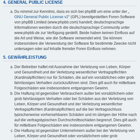
4. GENERAL PUBLIC LICENSE
Du nimmst zur Kenntnis, dass es sich bei phpBB um eine unter der „
GNU General Public License v2
“ (GPL) bereitgestellten Foren-Software
von phpBB Limited (www.phpbb.com) handelt; deutschsprachige
Informationen werden durch die deutschsprachige Community unter
www.phpbb.de zur Verfügung gestellt. Beide haben keinen Einfluss auf
die Art und Weise, wie die Software verwendet wird. Sie können
insbesondere die Verwendung der Software für bestimmte Zwecke nicht
untersagen oder auf Inhalte fremder Foren Einfluss nehmen.
5. GEWÄHRLEISTUNG
Der Betreiber haftet mit Ausnahme der Verletzung von Leben, Körper
und Gesundheit und der Verletzung wesentlicher Vertragspflichten
(Kardinalpflichten) nur für Schäden, die auf ein vorsätzliches oder grob
fahrlässiges Verhalten zurückzuführen sind. Dies gilt auch für mittelbare
Folgeschäden wie insbesondere entgangenen Gewinn.
Die Haftung ist gegenüber Verbrauchern außer bei vorsätzlichem oder
grob fahrlässigem Verhalten oder bei Schäden aus der Verletzung von
Leben, Körper und Gesundheit und der Verletzung wesentlicher
Vertragspflichten (Kardinalpflichten) auf die bei Vertragsschluss
typischerweise vorhersehbaren Schäden und im übrigen der Höhe nach
auf die vertragstypischen Durchschnittsschäden begrenzt. Dies gilt auch
für mittelbare Folgeschäden wie insbesondere entgangenen Gewinn.
Die Haftung ist gegenüber Unternehmern außer bei der Verletzung von
Leben, Körper und Gesundheit oder vorsätzlichem oder grob