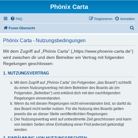
Phönix Carta
FAQ
Registrieren
Anmelden
S
Foren-Übersicht
u
Phönix Carta - Nutzungsbedingungen
c
h
Mit dem Zugriff auf „Phönix Carta“ („https://www.phoenix-carta.de“)
wird zwischen dir und dem Betreiber ein Vertrag mit folgenden
e
Regelungen geschlossen:
1. NUTZUNGSVERTRAG
Mit dem Zugriff auf „Phönix Carta“ (im Folgenden „das Board“) schließt
du einen Nutzungsvertrag mit dem Betreiber des Boards ab (im
Folgenden „Betreiber“) und erklärst dich mit den nachfolgenden
Regelungen einverstanden.
Wenn du mit diesen Regelungen nicht einverstanden bist, so darfst du
das Board nicht weiter nutzen. Für die Nutzung des Boards gelten
jeweils die an dieser Stelle veröffentlichten Regelungen.
Der Nutzungsvertrag wird auf unbestimmte Zeit geschlossen und kann
von beiden Seiten ohne Einhaltung einer Frist jederzeit gekündigt
werden.