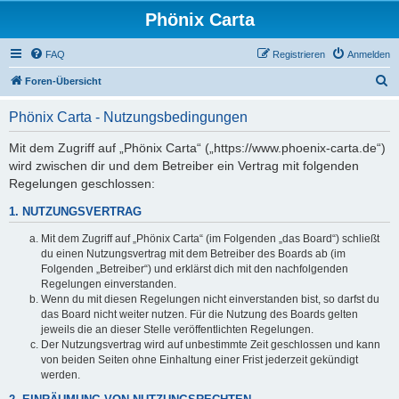
Phönix Carta
FAQ
Registrieren
Anmelden
S
Foren-Übersicht
u
Phönix Carta - Nutzungsbedingungen
c
h
Mit dem Zugriff auf „Phönix Carta“ („https://www.phoenix-carta.de“)
wird zwischen dir und dem Betreiber ein Vertrag mit folgenden
e
Regelungen geschlossen:
1. NUTZUNGSVERTRAG
Mit dem Zugriff auf „Phönix Carta“ (im Folgenden „das Board“) schließt
du einen Nutzungsvertrag mit dem Betreiber des Boards ab (im
Folgenden „Betreiber“) und erklärst dich mit den nachfolgenden
Regelungen einverstanden.
Wenn du mit diesen Regelungen nicht einverstanden bist, so darfst du
das Board nicht weiter nutzen. Für die Nutzung des Boards gelten
jeweils die an dieser Stelle veröffentlichten Regelungen.
Der Nutzungsvertrag wird auf unbestimmte Zeit geschlossen und kann
von beiden Seiten ohne Einhaltung einer Frist jederzeit gekündigt
werden.