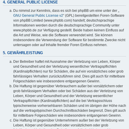
4. GENERAL PUBLIC LICENSE
Du nimmst zur Kenntnis, dass es sich bei phpBB um eine unter der „
GNU General Public License v2
“ (GPL) bereitgestellten Foren-Software
von phpBB Limited (www.phpbb.com) handelt; deutschsprachige
Informationen werden durch die deutschsprachige Community unter
www.phpbb.de zur Verfügung gestellt. Beide haben keinen Einfluss auf
die Art und Weise, wie die Software verwendet wird. Sie können
insbesondere die Verwendung der Software für bestimmte Zwecke nicht
untersagen oder auf Inhalte fremder Foren Einfluss nehmen.
5. GEWÄHRLEISTUNG
Der Betreiber haftet mit Ausnahme der Verletzung von Leben, Körper
und Gesundheit und der Verletzung wesentlicher Vertragspflichten
(Kardinalpflichten) nur für Schäden, die auf ein vorsätzliches oder grob
fahrlässiges Verhalten zurückzuführen sind. Dies gilt auch für mittelbare
Folgeschäden wie insbesondere entgangenen Gewinn.
Die Haftung ist gegenüber Verbrauchern außer bei vorsätzlichem oder
grob fahrlässigem Verhalten oder bei Schäden aus der Verletzung von
Leben, Körper und Gesundheit und der Verletzung wesentlicher
Vertragspflichten (Kardinalpflichten) auf die bei Vertragsschluss
typischerweise vorhersehbaren Schäden und im übrigen der Höhe nach
auf die vertragstypischen Durchschnittsschäden begrenzt. Dies gilt auch
für mittelbare Folgeschäden wie insbesondere entgangenen Gewinn.
Die Haftung ist gegenüber Unternehmern außer bei der Verletzung von
Leben, Körper und Gesundheit oder vorsätzlichem oder grob