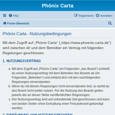
Phönix Carta
FAQ
Registrieren
Anmelden
S
Foren-Übersicht
u
Phönix Carta - Nutzungsbedingungen
c
h
Mit dem Zugriff auf „Phönix Carta“ („https://www.phoenix-carta.de“)
wird zwischen dir und dem Betreiber ein Vertrag mit folgenden
e
Regelungen geschlossen:
1. NUTZUNGSVERTRAG
Mit dem Zugriff auf „Phönix Carta“ (im Folgenden „das Board“) schließt
du einen Nutzungsvertrag mit dem Betreiber des Boards ab (im
Folgenden „Betreiber“) und erklärst dich mit den nachfolgenden
Regelungen einverstanden.
Wenn du mit diesen Regelungen nicht einverstanden bist, so darfst du
das Board nicht weiter nutzen. Für die Nutzung des Boards gelten
jeweils die an dieser Stelle veröffentlichten Regelungen.
Der Nutzungsvertrag wird auf unbestimmte Zeit geschlossen und kann
von beiden Seiten ohne Einhaltung einer Frist jederzeit gekündigt
werden.