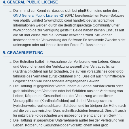
4. GENERAL PUBLIC LICENSE
Du nimmst zur Kenntnis, dass es sich bei phpBB um eine unter der „
GNU General Public License v2
“ (GPL) bereitgestellten Foren-Software
von phpBB Limited (www.phpbb.com) handelt; deutschsprachige
Informationen werden durch die deutschsprachige Community unter
www.phpbb.de zur Verfügung gestellt. Beide haben keinen Einfluss auf
die Art und Weise, wie die Software verwendet wird. Sie können
insbesondere die Verwendung der Software für bestimmte Zwecke nicht
untersagen oder auf Inhalte fremder Foren Einfluss nehmen.
5. GEWÄHRLEISTUNG
Der Betreiber haftet mit Ausnahme der Verletzung von Leben, Körper
und Gesundheit und der Verletzung wesentlicher Vertragspflichten
(Kardinalpflichten) nur für Schäden, die auf ein vorsätzliches oder grob
fahrlässiges Verhalten zurückzuführen sind. Dies gilt auch für mittelbare
Folgeschäden wie insbesondere entgangenen Gewinn.
Die Haftung ist gegenüber Verbrauchern außer bei vorsätzlichem oder
grob fahrlässigem Verhalten oder bei Schäden aus der Verletzung von
Leben, Körper und Gesundheit und der Verletzung wesentlicher
Vertragspflichten (Kardinalpflichten) auf die bei Vertragsschluss
typischerweise vorhersehbaren Schäden und im übrigen der Höhe nach
auf die vertragstypischen Durchschnittsschäden begrenzt. Dies gilt auch
für mittelbare Folgeschäden wie insbesondere entgangenen Gewinn.
Die Haftung ist gegenüber Unternehmern außer bei der Verletzung von
Leben, Körper und Gesundheit oder vorsätzlichem oder grob