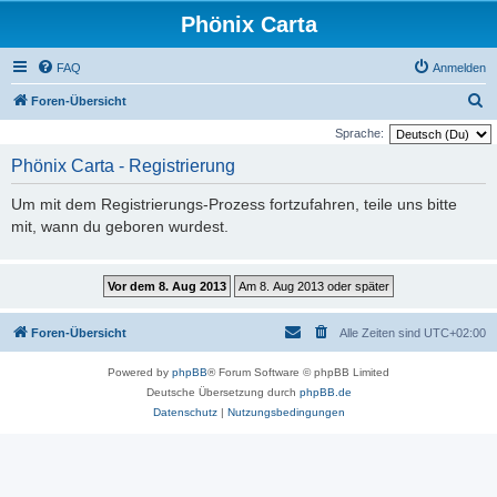
Phönix Carta
FAQ
Anmelden
S
Foren-Übersicht
u
Sprache:
c
Phönix Carta - Registrierung
h
Um mit dem Registrierungs-Prozess fortzufahren, teile uns bitte
e
mit, wann du geboren wurdest.
Foren-Übersicht
Alle Zeiten sind
UTC+02:00
Powered by
phpBB
® Forum Software © phpBB Limited
Deutsche Übersetzung durch
phpBB.de
Datenschutz
|
Nutzungsbedingungen