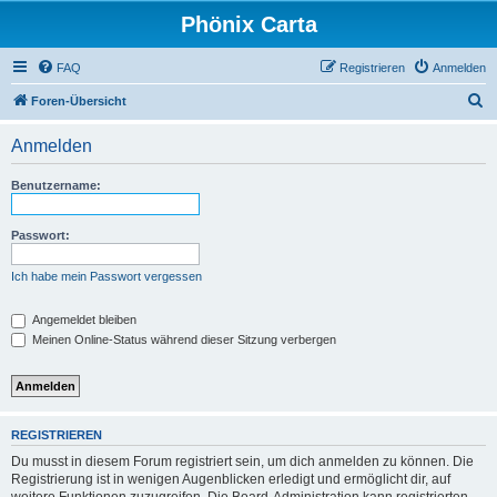
Phönix Carta
FAQ
Registrieren
Anmelden
S
Foren-Übersicht
u
Anmelden
c
h
Benutzername:
e
Passwort:
Ich habe mein Passwort vergessen
Angemeldet bleiben
Meinen Online-Status während dieser Sitzung verbergen
REGISTRIEREN
Du musst in diesem Forum registriert sein, um dich anmelden zu können. Die
Registrierung ist in wenigen Augenblicken erledigt und ermöglicht dir, auf
weitere Funktionen zuzugreifen. Die Board-Administration kann registrierten