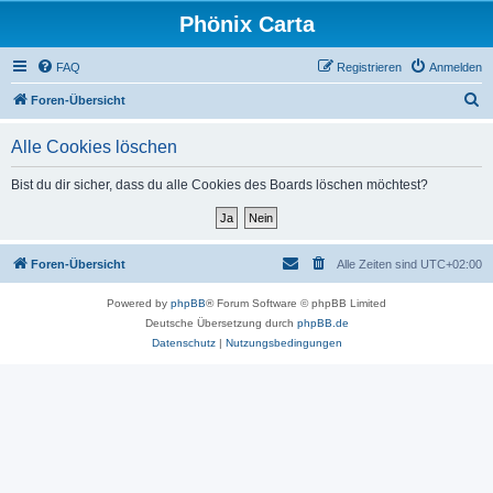
Phönix Carta
FAQ
Registrieren
Anmelden
S
Foren-Übersicht
u
Alle Cookies löschen
c
h
Bist du dir sicher, dass du alle Cookies des Boards löschen möchtest?
e
Foren-Übersicht
Alle Zeiten sind
UTC+02:00
Powered by
phpBB
® Forum Software © phpBB Limited
Deutsche Übersetzung durch
phpBB.de
Datenschutz
|
Nutzungsbedingungen