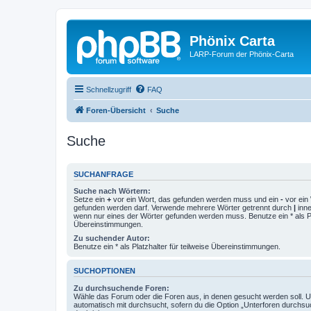
Phönix Carta
LARP-Forum der Phönix-Carta
Schnellzugriff
FAQ
Foren-Übersicht
Suche
Suche
SUCHANFRAGE
Suche nach Wörtern:
Setze ein
+
vor ein Wort, das gefunden werden muss und ein
-
vor ein 
gefunden werden darf. Verwende mehrere Wörter getrennt durch
|
inne
wenn nur eines der Wörter gefunden werden muss. Benutze ein * als Pla
Übereinstimmungen.
Zu suchender Autor:
Benutze ein * als Platzhalter für teilweise Übereinstimmungen.
SUCHOPTIONEN
Zu durchsuchende Foren:
Wähle das Forum oder die Foren aus, in denen gesucht werden soll. 
automatisch mit durchsucht, sofern du die Option „Unterforen durchsu