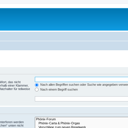
Wort, das nicht
Nach allen Begriffen suchen oder Suche wie angegeben verwe
rhalb einer Klammer,
tzhalter für teilweise
Nach einem Begriff suchen
Unterforen werden
chen“ unten nicht