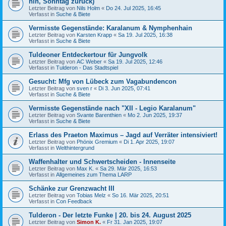
hin, Sonntag zurück)
Letzter Beitrag von
Nils Holm
«
Do 24. Jul 2025, 16:45
Verfasst in
Suche & Biete
Vermisste Gegenstände: Karalanum & Nymphenhain
Letzter Beitrag von
Karsten Krapp
«
Sa 19. Jul 2025, 16:38
Verfasst in
Suche & Biete
Tuldeoner Entdeckertour für Jungvolk
Letzter Beitrag von
AC Weber
«
Sa 19. Jul 2025, 12:46
Verfasst in
Tulderon - Das Stadtspiel
Gesucht: Mfg von Lübeck zum Vagabundencon
Letzter Beitrag von
sven r
«
Di 3. Jun 2025, 07:41
Verfasst in
Suche & Biete
Vermisste Gegenstände nach "XII - Legio Karalanum"
Letzter Beitrag von
Svante Barenthien
«
Mo 2. Jun 2025, 19:37
Verfasst in
Suche & Biete
Erlass des Praeton Maximus – Jagd auf Verräter intensiviert!
Letzter Beitrag von
Phönix Gremium
«
Di 1. Apr 2025, 19:07
Verfasst in
Welthintergrund
Waffenhalter und Schwertscheiden - Innenseite
Letzter Beitrag von
Max K.
«
Sa 29. Mär 2025, 16:53
Verfasst in
Allgemeines zum Thema LARP
Schänke zur Grenzwacht III
Letzter Beitrag von
Tobias Melz
«
So 16. Mär 2025, 20:51
Verfasst in
Con Feedback
Tulderon - Der letzte Funke | 20. bis 24. August 2025
Letzter Beitrag von
Simon K.
«
Fr 31. Jan 2025, 19:07