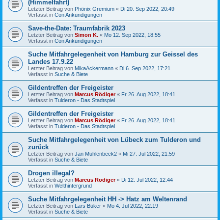
(Himmelfahrt)
Letzter Beitrag von
Phönix Gremium
«
Di 20. Sep 2022, 20:49
Verfasst in
Con Ankündigungen
Save-the-Date: Traumfabrik 2023
Letzter Beitrag von
Simon K.
«
Mo 12. Sep 2022, 18:55
Verfasst in
Con Ankündigungen
Suche Mitfahrgelegenheit von Hamburg zur Geissel des
Landes 17.9.22
Letzter Beitrag von
MikaAckermann
«
Di 6. Sep 2022, 17:21
Verfasst in
Suche & Biete
Gildentreffen der Freigeister
Letzter Beitrag von
Marcus Rödiger
«
Fr 26. Aug 2022, 18:41
Verfasst in
Tulderon - Das Stadtspiel
Gildentreffen der Freigeister
Letzter Beitrag von
Marcus Rödiger
«
Fr 26. Aug 2022, 18:41
Verfasst in
Tulderon - Das Stadtspiel
Suche Mitfahrgelegenheit von Lübeck zum Tulderon und
zurück
Letzter Beitrag von
Jan Mühlenbeck2
«
Mi 27. Jul 2022, 21:59
Verfasst in
Suche & Biete
Drogen illegal?
Letzter Beitrag von
Marcus Rödiger
«
Di 12. Jul 2022, 12:44
Verfasst in
Welthintergrund
Suche Mitfahrgelegenheit HH -> Hatz am Weltenrand
Letzter Beitrag von
Lars Büker
«
Mo 4. Jul 2022, 22:19
Verfasst in
Suche & Biete