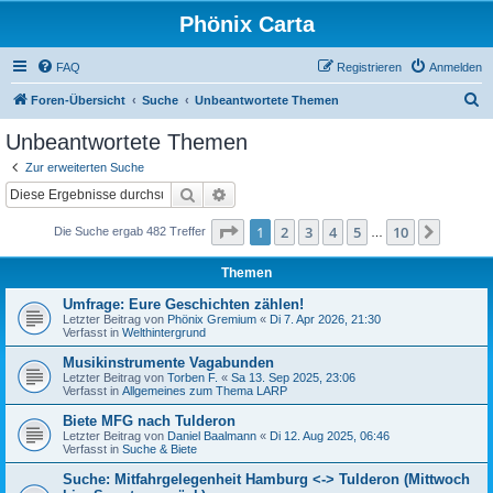
Phönix Carta
FAQ
Registrieren
Anmelden
S
Foren-Übersicht
Suche
Unbeantwortete Themen
u
Unbeantwortete Themen
c
Zur erweiterten Suche
h
Suche
Erweiterte Suche
e
Seite
1
von
10
1
2
3
4
5
10
Nächst
Die Suche ergab 482 Treffer
…
Themen
Umfrage: Eure Geschichten zählen!
Letzter Beitrag von
Phönix Gremium
«
Di 7. Apr 2026, 21:30
Verfasst in
Welthintergrund
Musikinstrumente Vagabunden
Letzter Beitrag von
Torben F.
«
Sa 13. Sep 2025, 23:06
Verfasst in
Allgemeines zum Thema LARP
Biete MFG nach Tulderon
Letzter Beitrag von
Daniel Baalmann
«
Di 12. Aug 2025, 06:46
Verfasst in
Suche & Biete
Suche: Mitfahrgelegenheit Hamburg <-> Tulderon (Mittwoch