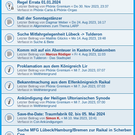
Regel Errata 01.01.2024
Letzter Beitrag von
Phönix Gremium
«
Do 30. Nov 2023, 23:37
Verfasst in
Phönix-Carta & Phönix-Orgas
Ball der Sonntagstänzer
Letzter Beitrag von
Dagmar Weber
«
Do 24. Aug 2023, 16:17
Verfasst in
Allgemeines zum Thema LARP
Suche Mitfahrgelegenheit Lübeck -> Tulderon
Letzter Beitrag von
Matthis Glücks
«
Mo 14. Aug 2023, 19:48
Verfasst in
Suche & Biete
Komm mit auf ein Abenteuer in Kastors Katakomben
Letzter Beitrag von
Marcus Rödiger
«
Fr 4. Aug 2023, 11:03
Verfasst in
Tulderon - Das Stadtspiel
Proklamation aus dem Königreich Lir
Letzter Beitrag von
Phönix Gremium
«
Mi 7. Jun 2023, 07:07
Verfasst in
Welthintergrund
Bekanntmachung aus dem Elfenkönigreich Raikal
Letzter Beitrag von
Phönix Gremium
«
Mi 7. Jun 2023, 07:03
Verfasst in
Welthintergrund
Ankündigung der Heiligen Ultorianischen Synode
Letzter Beitrag von
Phönix Gremium
«
Mi 7. Jun 2023, 07:00
Verfasst in
Welthintergrund
Save-the-Date: Traumfabrik 02. bis 05. Mai 2024
Letzter Beitrag von
Simon K.
«
Mi 10. Mai 2023, 10:41
Verfasst in
Con Ankündigungen
Suche MFG Lübeck/Hamburg/Bremen zur Raikal in Scherben
Con