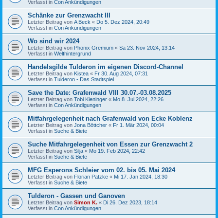
Verfasst in
Con Ankündigungen
Schänke zur Grenzwacht III
Letzter Beitrag von
A Beck
«
Do 5. Dez 2024, 20:49
Verfasst in
Con Ankündigungen
Wo sind wir 2024
Letzter Beitrag von
Phönix Gremium
«
Sa 23. Nov 2024, 13:14
Verfasst in
Welthintergrund
Handelsgilde Tulderon im eigenen Discord-Channel
Letzter Beitrag von
Kistea
«
Fr 30. Aug 2024, 07:31
Verfasst in
Tulderon - Das Stadtspiel
Save the Date: Grafenwald VIII 30.07.-03.08.2025
Letzter Beitrag von
Tobi Kieninger
«
Mo 8. Jul 2024, 22:26
Verfasst in
Con Ankündigungen
Mitfahrgelegenheit nach Grafenwald von Ecke Koblenz
Letzter Beitrag von
Jona Böttcher
«
Fr 1. Mär 2024, 00:04
Verfasst in
Suche & Biete
Suche Mitfahrgelegenheit von Essen zur Grenzwacht 2
Letzter Beitrag von
Silja
«
Mo 19. Feb 2024, 22:42
Verfasst in
Suche & Biete
MFG Esperons Schleier vom 02. bis 05. Mai 2024
Letzter Beitrag von
Florian Patzke
«
Mi 17. Jan 2024, 18:30
Verfasst in
Suche & Biete
Tulderon - Gassen und Ganoven
Letzter Beitrag von
Simon K.
«
Di 26. Dez 2023, 18:14
Verfasst in
Con Ankündigungen