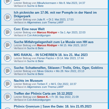
Letzter Beitrag von
MikaAckermann
«
Mo 8. Mai 2023, 14:37
Verfasst in
Suche & Biete
Ich picknicke am 17.06. mit ner Pompfe in der Hand im
Drägerpark
Letzter Beitrag von
Julia R.
«
Di 2. Mai 2023, 17:53
Verfasst in
Allgemeines zum Thema LARP
Con: Eine neue Welt
Letzter Beitrag von
Marcus Rödiger
«
Sa 1. Apr 2023, 22:03
Verfasst in
Con Ankündigungen
Suche Mitfahrgelegenheit zum Le Musée von HH aus
Letzter Beitrag von
Marcus Rödiger
«
Mi 15. Mär 2023, 18:57
Verfasst in
Suche & Biete
MfG RAIKAL - IN SCHERBEN 18. bis 21. Mai 2023
Letzter Beitrag von
Florian Patzke
«
Di 14. Mär 2023, 17:44
Verfasst in
Suche & Biete
Suche: Schattenelfen, Sklaven / Trolle, Orks, Oger, Goblins
Letzter Beitrag von
Nikas Glücks
«
Mo 28. Nov 2022, 23:13
Verfasst in
Suche & Biete
Nachts im Museum
Letzter Beitrag von
Torben F.
«
Mi 5. Okt 2022, 10:37
Verfasst in
Allgemeines zum Thema LARP
Treffen der Phönix Carta am 10.12.2022
Letzter Beitrag von
Simon K.
«
Fr 30. Sep 2022, 21:09
Verfasst in
Con Ankündigungen
Phönix Gremium | Save the Date: 18. bis 21.05.2023