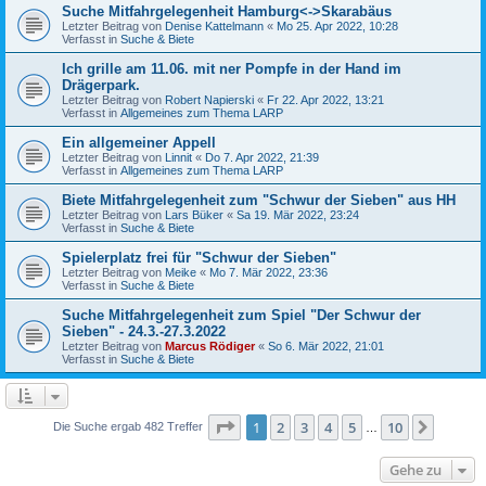
Suche Mitfahrgelegenheit Hamburg<->Skarabäus
Letzter Beitrag von
Denise Kattelmann
«
Mo 25. Apr 2022, 10:28
Verfasst in
Suche & Biete
Ich grille am 11.06. mit ner Pompfe in der Hand im
Drägerpark.
Letzter Beitrag von
Robert Napierski
«
Fr 22. Apr 2022, 13:21
Verfasst in
Allgemeines zum Thema LARP
Ein allgemeiner Appell
Letzter Beitrag von
Linnit
«
Do 7. Apr 2022, 21:39
Verfasst in
Allgemeines zum Thema LARP
Biete Mitfahrgelegenheit zum "Schwur der Sieben" aus HH
Letzter Beitrag von
Lars Büker
«
Sa 19. Mär 2022, 23:24
Verfasst in
Suche & Biete
Spielerplatz frei für "Schwur der Sieben"
Letzter Beitrag von
Meike
«
Mo 7. Mär 2022, 23:36
Verfasst in
Suche & Biete
Suche Mitfahrgelegenheit zum Spiel "Der Schwur der
Sieben" - 24.3.-27.3.2022
Letzter Beitrag von
Marcus Rödiger
«
So 6. Mär 2022, 21:01
Verfasst in
Suche & Biete
Seite
1
von
10
1
2
3
4
5
10
Nächst
Die Suche ergab 482 Treffer
…
Gehe zu