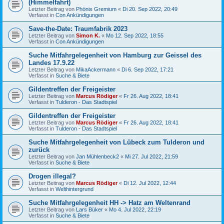
(Himmelfahrt)
Letzter Beitrag von
Phönix Gremium
«
Di 20. Sep 2022, 20:49
Verfasst in
Con Ankündigungen
Save-the-Date: Traumfabrik 2023
Letzter Beitrag von
Simon K.
«
Mo 12. Sep 2022, 18:55
Verfasst in
Con Ankündigungen
Suche Mitfahrgelegenheit von Hamburg zur Geissel des
Landes 17.9.22
Letzter Beitrag von
MikaAckermann
«
Di 6. Sep 2022, 17:21
Verfasst in
Suche & Biete
Gildentreffen der Freigeister
Letzter Beitrag von
Marcus Rödiger
«
Fr 26. Aug 2022, 18:41
Verfasst in
Tulderon - Das Stadtspiel
Gildentreffen der Freigeister
Letzter Beitrag von
Marcus Rödiger
«
Fr 26. Aug 2022, 18:41
Verfasst in
Tulderon - Das Stadtspiel
Suche Mitfahrgelegenheit von Lübeck zum Tulderon und
zurück
Letzter Beitrag von
Jan Mühlenbeck2
«
Mi 27. Jul 2022, 21:59
Verfasst in
Suche & Biete
Drogen illegal?
Letzter Beitrag von
Marcus Rödiger
«
Di 12. Jul 2022, 12:44
Verfasst in
Welthintergrund
Suche Mitfahrgelegenheit HH -> Hatz am Weltenrand
Letzter Beitrag von
Lars Büker
«
Mo 4. Jul 2022, 22:19
Verfasst in
Suche & Biete