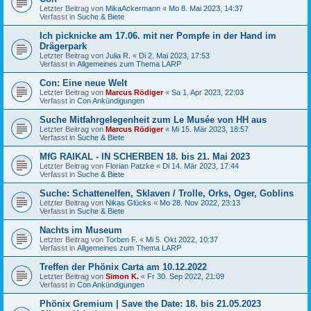
Letzter Beitrag von
MikaAckermann
«
Mo 8. Mai 2023, 14:37
Verfasst in
Suche & Biete
Ich picknicke am 17.06. mit ner Pompfe in der Hand im
Drägerpark
Letzter Beitrag von
Julia R.
«
Di 2. Mai 2023, 17:53
Verfasst in
Allgemeines zum Thema LARP
Con: Eine neue Welt
Letzter Beitrag von
Marcus Rödiger
«
Sa 1. Apr 2023, 22:03
Verfasst in
Con Ankündigungen
Suche Mitfahrgelegenheit zum Le Musée von HH aus
Letzter Beitrag von
Marcus Rödiger
«
Mi 15. Mär 2023, 18:57
Verfasst in
Suche & Biete
MfG RAIKAL - IN SCHERBEN 18. bis 21. Mai 2023
Letzter Beitrag von
Florian Patzke
«
Di 14. Mär 2023, 17:44
Verfasst in
Suche & Biete
Suche: Schattenelfen, Sklaven / Trolle, Orks, Oger, Goblins
Letzter Beitrag von
Nikas Glücks
«
Mo 28. Nov 2022, 23:13
Verfasst in
Suche & Biete
Nachts im Museum
Letzter Beitrag von
Torben F.
«
Mi 5. Okt 2022, 10:37
Verfasst in
Allgemeines zum Thema LARP
Treffen der Phönix Carta am 10.12.2022
Letzter Beitrag von
Simon K.
«
Fr 30. Sep 2022, 21:09
Verfasst in
Con Ankündigungen
Phönix Gremium | Save the Date: 18. bis 21.05.2023