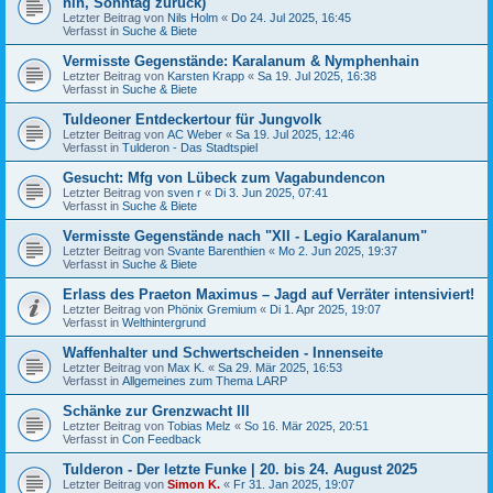
hin, Sonntag zurück)
Letzter Beitrag von
Nils Holm
«
Do 24. Jul 2025, 16:45
Verfasst in
Suche & Biete
Vermisste Gegenstände: Karalanum & Nymphenhain
Letzter Beitrag von
Karsten Krapp
«
Sa 19. Jul 2025, 16:38
Verfasst in
Suche & Biete
Tuldeoner Entdeckertour für Jungvolk
Letzter Beitrag von
AC Weber
«
Sa 19. Jul 2025, 12:46
Verfasst in
Tulderon - Das Stadtspiel
Gesucht: Mfg von Lübeck zum Vagabundencon
Letzter Beitrag von
sven r
«
Di 3. Jun 2025, 07:41
Verfasst in
Suche & Biete
Vermisste Gegenstände nach "XII - Legio Karalanum"
Letzter Beitrag von
Svante Barenthien
«
Mo 2. Jun 2025, 19:37
Verfasst in
Suche & Biete
Erlass des Praeton Maximus – Jagd auf Verräter intensiviert!
Letzter Beitrag von
Phönix Gremium
«
Di 1. Apr 2025, 19:07
Verfasst in
Welthintergrund
Waffenhalter und Schwertscheiden - Innenseite
Letzter Beitrag von
Max K.
«
Sa 29. Mär 2025, 16:53
Verfasst in
Allgemeines zum Thema LARP
Schänke zur Grenzwacht III
Letzter Beitrag von
Tobias Melz
«
So 16. Mär 2025, 20:51
Verfasst in
Con Feedback
Tulderon - Der letzte Funke | 20. bis 24. August 2025
Letzter Beitrag von
Simon K.
«
Fr 31. Jan 2025, 19:07