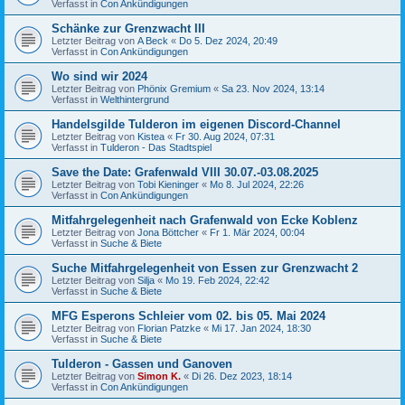
Verfasst in
Con Ankündigungen
Schänke zur Grenzwacht III
Letzter Beitrag von
A Beck
«
Do 5. Dez 2024, 20:49
Verfasst in
Con Ankündigungen
Wo sind wir 2024
Letzter Beitrag von
Phönix Gremium
«
Sa 23. Nov 2024, 13:14
Verfasst in
Welthintergrund
Handelsgilde Tulderon im eigenen Discord-Channel
Letzter Beitrag von
Kistea
«
Fr 30. Aug 2024, 07:31
Verfasst in
Tulderon - Das Stadtspiel
Save the Date: Grafenwald VIII 30.07.-03.08.2025
Letzter Beitrag von
Tobi Kieninger
«
Mo 8. Jul 2024, 22:26
Verfasst in
Con Ankündigungen
Mitfahrgelegenheit nach Grafenwald von Ecke Koblenz
Letzter Beitrag von
Jona Böttcher
«
Fr 1. Mär 2024, 00:04
Verfasst in
Suche & Biete
Suche Mitfahrgelegenheit von Essen zur Grenzwacht 2
Letzter Beitrag von
Silja
«
Mo 19. Feb 2024, 22:42
Verfasst in
Suche & Biete
MFG Esperons Schleier vom 02. bis 05. Mai 2024
Letzter Beitrag von
Florian Patzke
«
Mi 17. Jan 2024, 18:30
Verfasst in
Suche & Biete
Tulderon - Gassen und Ganoven
Letzter Beitrag von
Simon K.
«
Di 26. Dez 2023, 18:14
Verfasst in
Con Ankündigungen