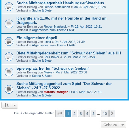
Suche Mitfahrgelegenheit Hamburg<->Skarabäus
Letzter Beitrag von
Denise Kattelmann
«
Mo 25. Apr 2022, 10:28
Verfasst in
Suche & Biete
Ich grille am 11.06. mit ner Pompfe in der Hand im
Drägerpark.
Letzter Beitrag von
Robert Napierski
«
Fr 22. Apr 2022, 13:21
Verfasst in
Allgemeines zum Thema LARP
Ein allgemeiner Appell
Letzter Beitrag von
Linnit
«
Do 7. Apr 2022, 21:39
Verfasst in
Allgemeines zum Thema LARP
Biete Mitfahrgelegenheit zum "Schwur der Sieben" aus HH
Letzter Beitrag von
Lars Büker
«
Sa 19. Mär 2022, 23:24
Verfasst in
Suche & Biete
Spielerplatz frei für "Schwur der Sieben"
Letzter Beitrag von
Meike
«
Mo 7. Mär 2022, 23:36
Verfasst in
Suche & Biete
Suche Mitfahrgelegenheit zum Spiel "Der Schwur der
Sieben" - 24.3.-27.3.2022
Letzter Beitrag von
Marcus Rödiger
«
So 6. Mär 2022, 21:01
Verfasst in
Suche & Biete
Seite
1
von
10
1
2
3
4
5
10
Nächst
Die Suche ergab 482 Treffer
…
Gehe zu