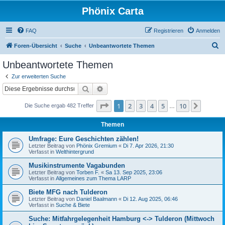
Phönix Carta
FAQ
Registrieren
Anmelden
S
Foren-Übersicht
Suche
Unbeantwortete Themen
u
Unbeantwortete Themen
c
Zur erweiterten Suche
h
Suche
Erweiterte Suche
e
Seite
1
von
10
1
2
3
4
5
10
Nächst
Die Suche ergab 482 Treffer
…
Themen
Umfrage: Eure Geschichten zählen!
Letzter Beitrag von
Phönix Gremium
«
Di 7. Apr 2026, 21:30
Verfasst in
Welthintergrund
Musikinstrumente Vagabunden
Letzter Beitrag von
Torben F.
«
Sa 13. Sep 2025, 23:06
Verfasst in
Allgemeines zum Thema LARP
Biete MFG nach Tulderon
Letzter Beitrag von
Daniel Baalmann
«
Di 12. Aug 2025, 06:46
Verfasst in
Suche & Biete
Suche: Mitfahrgelegenheit Hamburg <-> Tulderon (Mittwoch