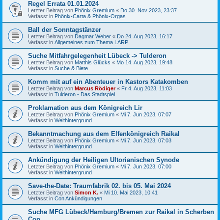
Regel Errata 01.01.2024
Letzter Beitrag von
Phönix Gremium
«
Do 30. Nov 2023, 23:37
Verfasst in
Phönix-Carta & Phönix-Orgas
Ball der Sonntagstänzer
Letzter Beitrag von
Dagmar Weber
«
Do 24. Aug 2023, 16:17
Verfasst in
Allgemeines zum Thema LARP
Suche Mitfahrgelegenheit Lübeck -> Tulderon
Letzter Beitrag von
Matthis Glücks
«
Mo 14. Aug 2023, 19:48
Verfasst in
Suche & Biete
Komm mit auf ein Abenteuer in Kastors Katakomben
Letzter Beitrag von
Marcus Rödiger
«
Fr 4. Aug 2023, 11:03
Verfasst in
Tulderon - Das Stadtspiel
Proklamation aus dem Königreich Lir
Letzter Beitrag von
Phönix Gremium
«
Mi 7. Jun 2023, 07:07
Verfasst in
Welthintergrund
Bekanntmachung aus dem Elfenkönigreich Raikal
Letzter Beitrag von
Phönix Gremium
«
Mi 7. Jun 2023, 07:03
Verfasst in
Welthintergrund
Ankündigung der Heiligen Ultorianischen Synode
Letzter Beitrag von
Phönix Gremium
«
Mi 7. Jun 2023, 07:00
Verfasst in
Welthintergrund
Save-the-Date: Traumfabrik 02. bis 05. Mai 2024
Letzter Beitrag von
Simon K.
«
Mi 10. Mai 2023, 10:41
Verfasst in
Con Ankündigungen
Suche MFG Lübeck/Hamburg/Bremen zur Raikal in Scherben
Con