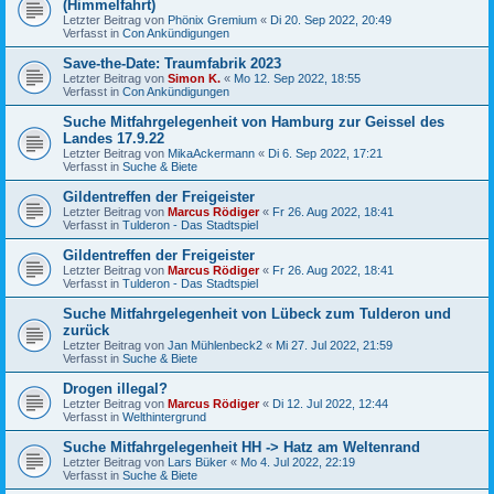
(Himmelfahrt)
Letzter Beitrag von
Phönix Gremium
«
Di 20. Sep 2022, 20:49
Verfasst in
Con Ankündigungen
Save-the-Date: Traumfabrik 2023
Letzter Beitrag von
Simon K.
«
Mo 12. Sep 2022, 18:55
Verfasst in
Con Ankündigungen
Suche Mitfahrgelegenheit von Hamburg zur Geissel des
Landes 17.9.22
Letzter Beitrag von
MikaAckermann
«
Di 6. Sep 2022, 17:21
Verfasst in
Suche & Biete
Gildentreffen der Freigeister
Letzter Beitrag von
Marcus Rödiger
«
Fr 26. Aug 2022, 18:41
Verfasst in
Tulderon - Das Stadtspiel
Gildentreffen der Freigeister
Letzter Beitrag von
Marcus Rödiger
«
Fr 26. Aug 2022, 18:41
Verfasst in
Tulderon - Das Stadtspiel
Suche Mitfahrgelegenheit von Lübeck zum Tulderon und
zurück
Letzter Beitrag von
Jan Mühlenbeck2
«
Mi 27. Jul 2022, 21:59
Verfasst in
Suche & Biete
Drogen illegal?
Letzter Beitrag von
Marcus Rödiger
«
Di 12. Jul 2022, 12:44
Verfasst in
Welthintergrund
Suche Mitfahrgelegenheit HH -> Hatz am Weltenrand
Letzter Beitrag von
Lars Büker
«
Mo 4. Jul 2022, 22:19
Verfasst in
Suche & Biete