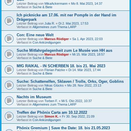
Letzter Beitrag von
MikaAckermann
«
Mo 8. Mai 2023, 14:37
Verfasst in
Suche & Biete
Ich picknicke am 17.06. mit ner Pompfe in der Hand im
Drägerpark
Letzter Beitrag von
Julia R.
«
Di 2. Mai 2023, 17:53
Verfasst in
Allgemeines zum Thema LARP
Con: Eine neue Welt
Letzter Beitrag von
Marcus Rödiger
«
Sa 1. Apr 2023, 22:03
Verfasst in
Con Ankündigungen
Suche Mitfahrgelegenheit zum Le Musée von HH aus
Letzter Beitrag von
Marcus Rödiger
«
Mi 15. Mär 2023, 18:57
Verfasst in
Suche & Biete
MfG RAIKAL - IN SCHERBEN 18. bis 21. Mai 2023
Letzter Beitrag von
Florian Patzke
«
Di 14. Mär 2023, 17:44
Verfasst in
Suche & Biete
Suche: Schattenelfen, Sklaven / Trolle, Orks, Oger, Goblins
Letzter Beitrag von
Nikas Glücks
«
Mo 28. Nov 2022, 23:13
Verfasst in
Suche & Biete
Nachts im Museum
Letzter Beitrag von
Torben F.
«
Mi 5. Okt 2022, 10:37
Verfasst in
Allgemeines zum Thema LARP
Treffen der Phönix Carta am 10.12.2022
Letzter Beitrag von
Simon K.
«
Fr 30. Sep 2022, 21:09
Verfasst in
Con Ankündigungen
Phönix Gremium | Save the Date: 18. bis 21.05.2023