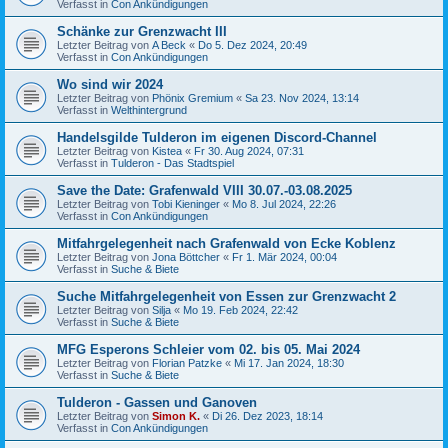
Verfasst in
Con Ankündigungen
Schänke zur Grenzwacht III
Letzter Beitrag von
A Beck
«
Do 5. Dez 2024, 20:49
Verfasst in
Con Ankündigungen
Wo sind wir 2024
Letzter Beitrag von
Phönix Gremium
«
Sa 23. Nov 2024, 13:14
Verfasst in
Welthintergrund
Handelsgilde Tulderon im eigenen Discord-Channel
Letzter Beitrag von
Kistea
«
Fr 30. Aug 2024, 07:31
Verfasst in
Tulderon - Das Stadtspiel
Save the Date: Grafenwald VIII 30.07.-03.08.2025
Letzter Beitrag von
Tobi Kieninger
«
Mo 8. Jul 2024, 22:26
Verfasst in
Con Ankündigungen
Mitfahrgelegenheit nach Grafenwald von Ecke Koblenz
Letzter Beitrag von
Jona Böttcher
«
Fr 1. Mär 2024, 00:04
Verfasst in
Suche & Biete
Suche Mitfahrgelegenheit von Essen zur Grenzwacht 2
Letzter Beitrag von
Silja
«
Mo 19. Feb 2024, 22:42
Verfasst in
Suche & Biete
MFG Esperons Schleier vom 02. bis 05. Mai 2024
Letzter Beitrag von
Florian Patzke
«
Mi 17. Jan 2024, 18:30
Verfasst in
Suche & Biete
Tulderon - Gassen und Ganoven
Letzter Beitrag von
Simon K.
«
Di 26. Dez 2023, 18:14
Verfasst in
Con Ankündigungen