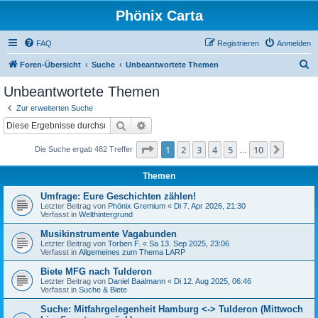
Phönix Carta
FAQ
Registrieren
Anmelden
S
Foren-Übersicht
Suche
Unbeantwortete Themen
u
Unbeantwortete Themen
c
Zur erweiterten Suche
h
Suche
Erweiterte Suche
e
Seite
1
von
10
1
2
3
4
5
10
Nächst
Die Suche ergab 482 Treffer
…
Themen
Umfrage: Eure Geschichten zählen!
Letzter Beitrag von
Phönix Gremium
«
Di 7. Apr 2026, 21:30
Verfasst in
Welthintergrund
Musikinstrumente Vagabunden
Letzter Beitrag von
Torben F.
«
Sa 13. Sep 2025, 23:06
Verfasst in
Allgemeines zum Thema LARP
Biete MFG nach Tulderon
Letzter Beitrag von
Daniel Baalmann
«
Di 12. Aug 2025, 06:46
Verfasst in
Suche & Biete
Suche: Mitfahrgelegenheit Hamburg <-> Tulderon (Mittwoch