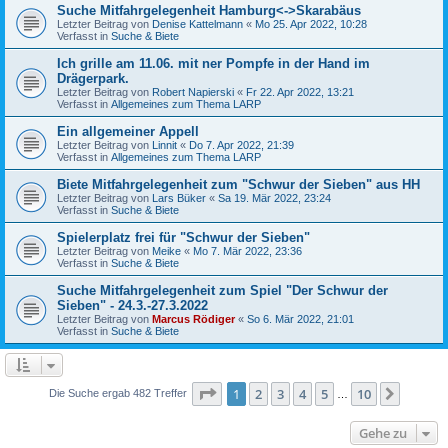
Suche Mitfahrgelegenheit Hamburg<->Skarabäus
Letzter Beitrag von
Denise Kattelmann
«
Mo 25. Apr 2022, 10:28
Verfasst in
Suche & Biete
Ich grille am 11.06. mit ner Pompfe in der Hand im
Drägerpark.
Letzter Beitrag von
Robert Napierski
«
Fr 22. Apr 2022, 13:21
Verfasst in
Allgemeines zum Thema LARP
Ein allgemeiner Appell
Letzter Beitrag von
Linnit
«
Do 7. Apr 2022, 21:39
Verfasst in
Allgemeines zum Thema LARP
Biete Mitfahrgelegenheit zum "Schwur der Sieben" aus HH
Letzter Beitrag von
Lars Büker
«
Sa 19. Mär 2022, 23:24
Verfasst in
Suche & Biete
Spielerplatz frei für "Schwur der Sieben"
Letzter Beitrag von
Meike
«
Mo 7. Mär 2022, 23:36
Verfasst in
Suche & Biete
Suche Mitfahrgelegenheit zum Spiel "Der Schwur der
Sieben" - 24.3.-27.3.2022
Letzter Beitrag von
Marcus Rödiger
«
So 6. Mär 2022, 21:01
Verfasst in
Suche & Biete
Seite
1
von
10
1
2
3
4
5
10
Nächst
Die Suche ergab 482 Treffer
…
Gehe zu