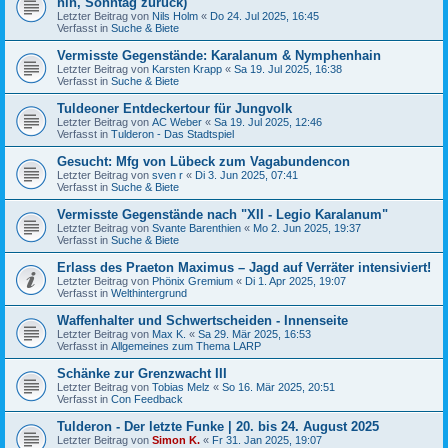
hin, Sonntag zurück)
Letzter Beitrag von
Nils Holm
«
Do 24. Jul 2025, 16:45
Verfasst in
Suche & Biete
Vermisste Gegenstände: Karalanum & Nymphenhain
Letzter Beitrag von
Karsten Krapp
«
Sa 19. Jul 2025, 16:38
Verfasst in
Suche & Biete
Tuldeoner Entdeckertour für Jungvolk
Letzter Beitrag von
AC Weber
«
Sa 19. Jul 2025, 12:46
Verfasst in
Tulderon - Das Stadtspiel
Gesucht: Mfg von Lübeck zum Vagabundencon
Letzter Beitrag von
sven r
«
Di 3. Jun 2025, 07:41
Verfasst in
Suche & Biete
Vermisste Gegenstände nach "XII - Legio Karalanum"
Letzter Beitrag von
Svante Barenthien
«
Mo 2. Jun 2025, 19:37
Verfasst in
Suche & Biete
Erlass des Praeton Maximus – Jagd auf Verräter intensiviert!
Letzter Beitrag von
Phönix Gremium
«
Di 1. Apr 2025, 19:07
Verfasst in
Welthintergrund
Waffenhalter und Schwertscheiden - Innenseite
Letzter Beitrag von
Max K.
«
Sa 29. Mär 2025, 16:53
Verfasst in
Allgemeines zum Thema LARP
Schänke zur Grenzwacht III
Letzter Beitrag von
Tobias Melz
«
So 16. Mär 2025, 20:51
Verfasst in
Con Feedback
Tulderon - Der letzte Funke | 20. bis 24. August 2025
Letzter Beitrag von
Simon K.
«
Fr 31. Jan 2025, 19:07