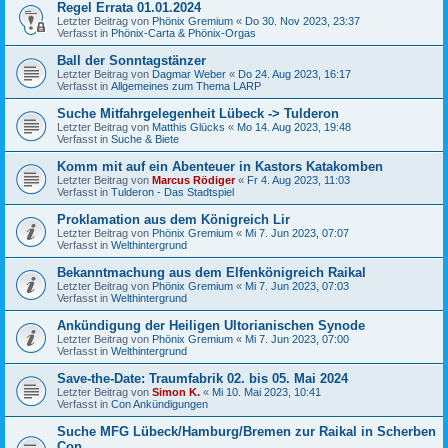
Regel Errata 01.01.2024
Letzter Beitrag von
Phönix Gremium
«
Do 30. Nov 2023, 23:37
Verfasst in
Phönix-Carta & Phönix-Orgas
Ball der Sonntagstänzer
Letzter Beitrag von
Dagmar Weber
«
Do 24. Aug 2023, 16:17
Verfasst in
Allgemeines zum Thema LARP
Suche Mitfahrgelegenheit Lübeck -> Tulderon
Letzter Beitrag von
Matthis Glücks
«
Mo 14. Aug 2023, 19:48
Verfasst in
Suche & Biete
Komm mit auf ein Abenteuer in Kastors Katakomben
Letzter Beitrag von
Marcus Rödiger
«
Fr 4. Aug 2023, 11:03
Verfasst in
Tulderon - Das Stadtspiel
Proklamation aus dem Königreich Lir
Letzter Beitrag von
Phönix Gremium
«
Mi 7. Jun 2023, 07:07
Verfasst in
Welthintergrund
Bekanntmachung aus dem Elfenkönigreich Raikal
Letzter Beitrag von
Phönix Gremium
«
Mi 7. Jun 2023, 07:03
Verfasst in
Welthintergrund
Ankündigung der Heiligen Ultorianischen Synode
Letzter Beitrag von
Phönix Gremium
«
Mi 7. Jun 2023, 07:00
Verfasst in
Welthintergrund
Save-the-Date: Traumfabrik 02. bis 05. Mai 2024
Letzter Beitrag von
Simon K.
«
Mi 10. Mai 2023, 10:41
Verfasst in
Con Ankündigungen
Suche MFG Lübeck/Hamburg/Bremen zur Raikal in Scherben
Con