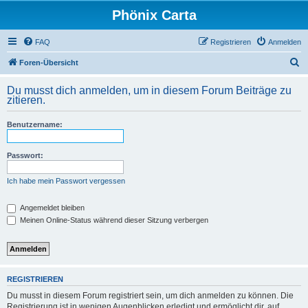
Phönix Carta
FAQ
Registrieren
Anmelden
S
Foren-Übersicht
u
Du musst dich anmelden, um in diesem Forum Beiträge zu
c
zitieren.
h
Benutzername:
e
Passwort:
Ich habe mein Passwort vergessen
Angemeldet bleiben
Meinen Online-Status während dieser Sitzung verbergen
REGISTRIEREN
Du musst in diesem Forum registriert sein, um dich anmelden zu können. Die
Registrierung ist in wenigen Augenblicken erledigt und ermöglicht dir, auf