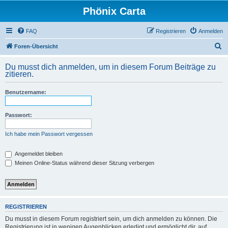
Phönix Carta
FAQ
Registrieren
Anmelden
S
Foren-Übersicht
u
Du musst dich anmelden, um in diesem Forum Beiträge zu
c
zitieren.
h
Benutzername:
e
Passwort:
Ich habe mein Passwort vergessen
Angemeldet bleiben
Meinen Online-Status während dieser Sitzung verbergen
REGISTRIEREN
Du musst in diesem Forum registriert sein, um dich anmelden zu können. Die
Registrierung ist in wenigen Augenblicken erledigt und ermöglicht dir, auf