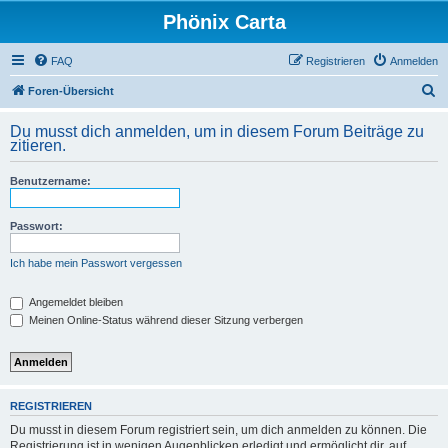
Phönix Carta
FAQ
Registrieren
Anmelden
S
Foren-Übersicht
u
Du musst dich anmelden, um in diesem Forum Beiträge zu
c
zitieren.
h
Benutzername:
e
Passwort:
Ich habe mein Passwort vergessen
Angemeldet bleiben
Meinen Online-Status während dieser Sitzung verbergen
REGISTRIEREN
Du musst in diesem Forum registriert sein, um dich anmelden zu können. Die
Registrierung ist in wenigen Augenblicken erledigt und ermöglicht dir, auf