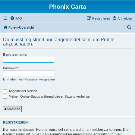
Phönix Carta
FAQ
Registrieren
Anmelden
S
Foren-Übersicht
u
Du musst registriert und angemeldet sein, um Profile
c
anzuschauen.
h
Benutzername:
e
Passwort:
Ich habe mein Passwort vergessen
Angemeldet bleiben
Meinen Online-Status während dieser Sitzung verbergen
REGISTRIEREN
Du musst in diesem Forum registriert sein, um dich anmelden zu können. Die
Registrierung ist in wenigen Augenblicken erledigt und ermöglicht dir, auf