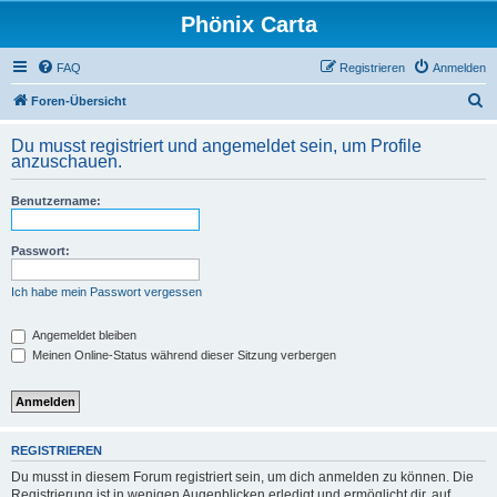
Phönix Carta
FAQ
Registrieren
Anmelden
S
Foren-Übersicht
u
Du musst registriert und angemeldet sein, um Profile
c
anzuschauen.
h
Benutzername:
e
Passwort:
Ich habe mein Passwort vergessen
Angemeldet bleiben
Meinen Online-Status während dieser Sitzung verbergen
REGISTRIEREN
Du musst in diesem Forum registriert sein, um dich anmelden zu können. Die
Registrierung ist in wenigen Augenblicken erledigt und ermöglicht dir, auf