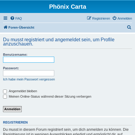
Phönix Carta
FAQ
Registrieren
Anmelden
S
Foren-Übersicht
u
Du musst registriert und angemeldet sein, um Profile
c
anzuschauen.
h
Benutzername:
e
Passwort:
Ich habe mein Passwort vergessen
Angemeldet bleiben
Meinen Online-Status während dieser Sitzung verbergen
REGISTRIEREN
Du musst in diesem Forum registriert sein, um dich anmelden zu können. Die
Registrierung ist in wenigen Augenblicken erledigt und ermöglicht dir, auf