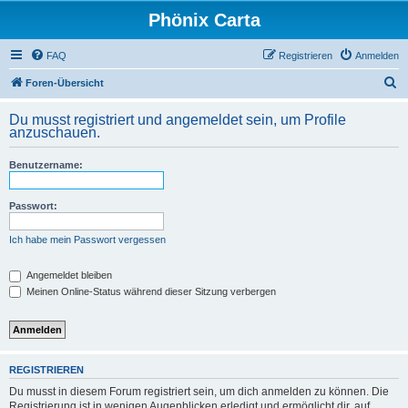
Phönix Carta
FAQ
Registrieren
Anmelden
S
Foren-Übersicht
u
Du musst registriert und angemeldet sein, um Profile
c
anzuschauen.
h
Benutzername:
e
Passwort:
Ich habe mein Passwort vergessen
Angemeldet bleiben
Meinen Online-Status während dieser Sitzung verbergen
REGISTRIEREN
Du musst in diesem Forum registriert sein, um dich anmelden zu können. Die
Registrierung ist in wenigen Augenblicken erledigt und ermöglicht dir, auf