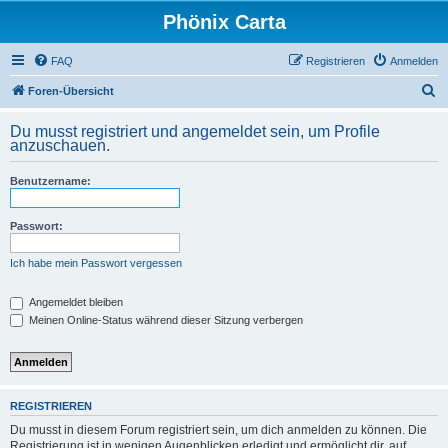
Phönix Carta
FAQ
Registrieren
Anmelden
S
Foren-Übersicht
u
Du musst registriert und angemeldet sein, um Profile
c
anzuschauen.
h
Benutzername:
e
Passwort:
Ich habe mein Passwort vergessen
Angemeldet bleiben
Meinen Online-Status während dieser Sitzung verbergen
REGISTRIEREN
Du musst in diesem Forum registriert sein, um dich anmelden zu können. Die
Registrierung ist in wenigen Augenblicken erledigt und ermöglicht dir, auf