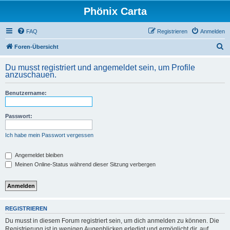
Phönix Carta
FAQ
Registrieren
Anmelden
S
Foren-Übersicht
u
Du musst registriert und angemeldet sein, um Profile
c
anzuschauen.
h
Benutzername:
e
Passwort:
Ich habe mein Passwort vergessen
Angemeldet bleiben
Meinen Online-Status während dieser Sitzung verbergen
REGISTRIEREN
Du musst in diesem Forum registriert sein, um dich anmelden zu können. Die
Registrierung ist in wenigen Augenblicken erledigt und ermöglicht dir, auf