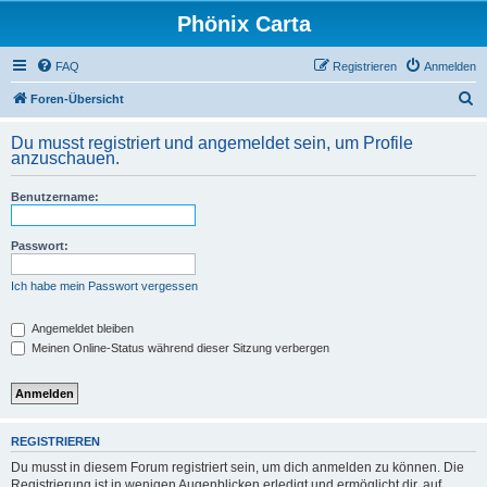
Phönix Carta
FAQ
Registrieren
Anmelden
S
Foren-Übersicht
u
Du musst registriert und angemeldet sein, um Profile
c
anzuschauen.
h
Benutzername:
e
Passwort:
Ich habe mein Passwort vergessen
Angemeldet bleiben
Meinen Online-Status während dieser Sitzung verbergen
REGISTRIEREN
Du musst in diesem Forum registriert sein, um dich anmelden zu können. Die
Registrierung ist in wenigen Augenblicken erledigt und ermöglicht dir, auf