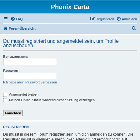
Phönix Carta
FAQ
Registrieren
Anmelden
S
Foren-Übersicht
u
Du musst registriert und angemeldet sein, um Profile
c
anzuschauen.
h
Benutzername:
e
Passwort:
Ich habe mein Passwort vergessen
Angemeldet bleiben
Meinen Online-Status während dieser Sitzung verbergen
REGISTRIEREN
Du musst in diesem Forum registriert sein, um dich anmelden zu können. Die
Registrierung ist in wenigen Augenblicken erledigt und ermöglicht dir, auf