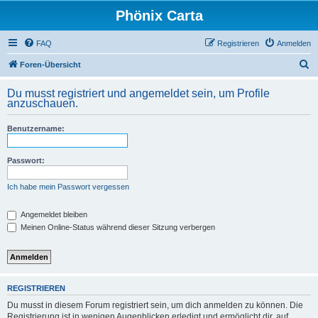
Phönix Carta
FAQ
Registrieren
Anmelden
S
Foren-Übersicht
u
Du musst registriert und angemeldet sein, um Profile
c
anzuschauen.
h
Benutzername:
e
Passwort:
Ich habe mein Passwort vergessen
Angemeldet bleiben
Meinen Online-Status während dieser Sitzung verbergen
REGISTRIEREN
Du musst in diesem Forum registriert sein, um dich anmelden zu können. Die
Registrierung ist in wenigen Augenblicken erledigt und ermöglicht dir, auf