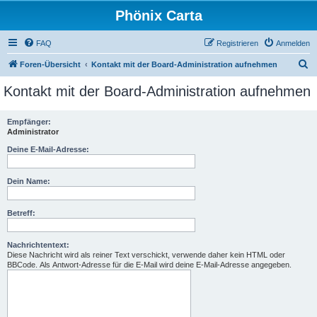
Phönix Carta
FAQ
Registrieren
Anmelden
S
Foren-Übersicht
Kontakt mit der Board-Administration aufnehmen
u
Kontakt mit der Board-Administration aufnehmen
c
h
Empfänger:
Administrator
e
Deine E-Mail-Adresse:
Dein Name:
Betreff:
Nachrichtentext:
Diese Nachricht wird als reiner Text verschickt, verwende daher kein HTML oder
BBCode. Als Antwort-Adresse für die E-Mail wird deine E-Mail-Adresse angegeben.