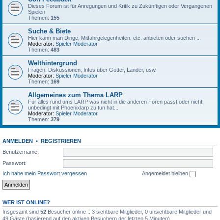
Dieses Forum ist für Anregungen und Kritik zu Zukünftigen oder Vergangenen
Spielen
Themen:
155
Suche & Biete
Hier kann man Dinge, Mitfahrgelegenheiten, etc. anbieten oder suchen ...
Moderator:
Spieler Moderator
Themen:
483
Welthintergrund
Fragen, Diskussionen, Infos über Götter, Länder, usw.
Moderator:
Spieler Moderator
Themen:
169
Allgemeines zum Thema LARP
Für alles rund ums LARP was nicht in die anderen Foren passt oder nicht
unbedingt mit Phoenixlarp zu tun hat...
Moderator:
Spieler Moderator
Themen:
379
ANMELDEN
•
REGISTRIEREN
Benutzername:
Passwort:
Ich habe mein Passwort vergessen
Angemeldet bleiben
WER IST ONLINE?
Insgesamt sind
52
Besucher online :: 3 sichtbare Mitglieder, 0 unsichtbare Mitglieder und
49 Gäste (basierend auf den aktiven Besuchern der letzten 5 Minuten)