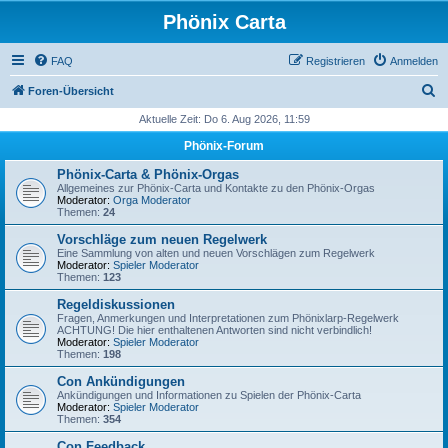
Phönix Carta
FAQ
Registrieren
Anmelden
S
Foren-Übersicht
u
Aktuelle Zeit: Do 6. Aug 2026, 11:59
c
Phönix-Forum
h
Phönix-Carta & Phönix-Orgas
e
Allgemeines zur Phönix-Carta und Kontakte zu den Phönix-Orgas
Moderator:
Orga Moderator
Themen:
24
Vorschläge zum neuen Regelwerk
Eine Sammlung von alten und neuen Vorschlägen zum Regelwerk
Moderator:
Spieler Moderator
Themen:
123
Regeldiskussionen
Fragen, Anmerkungen und Interpretationen zum Phönixlarp-Regelwerk
ACHTUNG! Die hier enthaltenen Antworten sind nicht verbindlich!
Moderator:
Spieler Moderator
Themen:
198
Con Ankündigungen
Ankündigungen und Informationen zu Spielen der Phönix-Carta
Moderator:
Spieler Moderator
Themen:
354
Con Feedback