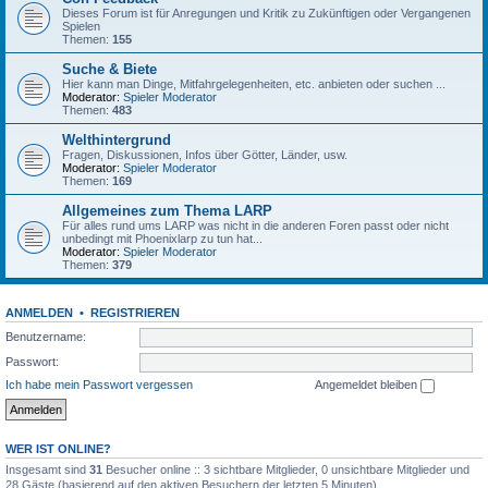
Dieses Forum ist für Anregungen und Kritik zu Zukünftigen oder Vergangenen
Spielen
Themen:
155
Suche & Biete
Hier kann man Dinge, Mitfahrgelegenheiten, etc. anbieten oder suchen ...
Moderator:
Spieler Moderator
Themen:
483
Welthintergrund
Fragen, Diskussionen, Infos über Götter, Länder, usw.
Moderator:
Spieler Moderator
Themen:
169
Allgemeines zum Thema LARP
Für alles rund ums LARP was nicht in die anderen Foren passt oder nicht
unbedingt mit Phoenixlarp zu tun hat...
Moderator:
Spieler Moderator
Themen:
379
ANMELDEN
•
REGISTRIEREN
Benutzername:
Passwort:
Ich habe mein Passwort vergessen
Angemeldet bleiben
WER IST ONLINE?
Insgesamt sind
31
Besucher online :: 3 sichtbare Mitglieder, 0 unsichtbare Mitglieder und
28 Gäste (basierend auf den aktiven Besuchern der letzten 5 Minuten)