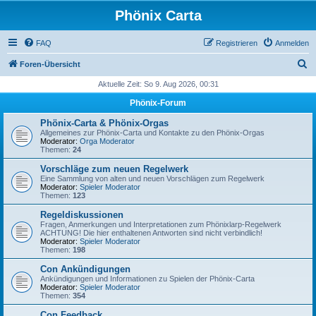
Phönix Carta
FAQ
Registrieren
Anmelden
S
Foren-Übersicht
u
Aktuelle Zeit: So 9. Aug 2026, 00:31
c
Phönix-Forum
h
Phönix-Carta & Phönix-Orgas
e
Allgemeines zur Phönix-Carta und Kontakte zu den Phönix-Orgas
Moderator:
Orga Moderator
Themen:
24
Vorschläge zum neuen Regelwerk
Eine Sammlung von alten und neuen Vorschlägen zum Regelwerk
Moderator:
Spieler Moderator
Themen:
123
Regeldiskussionen
Fragen, Anmerkungen und Interpretationen zum Phönixlarp-Regelwerk
ACHTUNG! Die hier enthaltenen Antworten sind nicht verbindlich!
Moderator:
Spieler Moderator
Themen:
198
Con Ankündigungen
Ankündigungen und Informationen zu Spielen der Phönix-Carta
Moderator:
Spieler Moderator
Themen:
354
Con Feedback