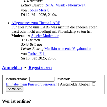
1374
Beiträge
Letzter Beitrag
Re: AI Musik - Phönixwelt
Neuester
von
Tobias Melz
Beitrag
Di 12. Mai 2026, 21:04
Allgemeines zum Thema LARP
Für alles rund ums LARP was nicht in die anderen Foren
passt oder nicht unbedingt mit Phoenixlarp zu tun hat...
Moderator:
Spieler Moderator
379
Themen
3543
Beiträge
Letzter Beitrag
Musikinstrumente Vagabunden
Neuester
von
Torben F.
Beitrag
Sa 13. Sep 2025, 23:06
Anmelden
•
Registrieren
Benutzername:
Passwort:
Ich habe mein Passwort vergessen
|
Angemeldet bleiben
Wer ist online?