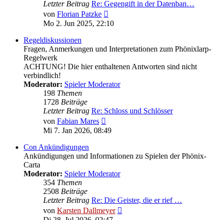
Letzter Beitrag
Re: Gegengift in der Datenban…
Neuester
von
Florian Patzke
Beitrag
Mo 2. Jun 2025, 22:10
Regeldiskussionen
Fragen, Anmerkungen und Interpretationen zum Phönixlarp-
Regelwerk
ACHTUNG! Die hier enthaltenen Antworten sind nicht
verbindlich!
Moderator:
Spieler Moderator
198
Themen
1728
Beiträge
Letzter Beitrag
Re: Schloss und Schlösser
Neuester
von
Fabian Mares
Beitrag
Mi 7. Jan 2026, 08:49
Con Ankündigungen
Ankündigungen und Informationen zu Spielen der Phönix-
Carta
Moderator:
Spieler Moderator
354
Themen
2508
Beiträge
Letzter Beitrag
Re: Die Geister, die er rief …
Neuester
von
Karsten Dallmeyer
Beitrag
Di 28. Jul 2026, 02:47