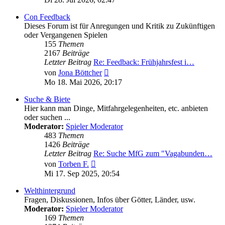
Con Feedback
Dieses Forum ist für Anregungen und Kritik zu Zukünftigen
oder Vergangenen Spielen
155
Themen
2167
Beiträge
Letzter Beitrag
Re: Feedback: Frühjahrsfest i…
Neuester
von
Jona Böttcher
Beitrag
Mo 18. Mai 2026, 20:17
Suche & Biete
Hier kann man Dinge, Mitfahrgelegenheiten, etc. anbieten
oder suchen ...
Moderator:
Spieler Moderator
483
Themen
1426
Beiträge
Letzter Beitrag
Re: Suche MfG zum "Vagabunden…
Neuester
von
Torben F.
Beitrag
Mi 17. Sep 2025, 20:54
Welthintergrund
Fragen, Diskussionen, Infos über Götter, Länder, usw.
Moderator:
Spieler Moderator
169
Themen