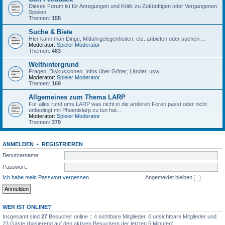
Dieses Forum ist für Anregungen und Kritik zu Zukünftigen oder Vergangenen
Spielen
Themen:
155
Suche & Biete
Hier kann man Dinge, Mitfahrgelegenheiten, etc. anbieten oder suchen ...
Moderator:
Spieler Moderator
Themen:
483
Welthintergrund
Fragen, Diskussionen, Infos über Götter, Länder, usw.
Moderator:
Spieler Moderator
Themen:
169
Allgemeines zum Thema LARP
Für alles rund ums LARP was nicht in die anderen Foren passt oder nicht
unbedingt mit Phoenixlarp zu tun hat...
Moderator:
Spieler Moderator
Themen:
379
ANMELDEN
•
REGISTRIEREN
Benutzername:
Passwort:
Ich habe mein Passwort vergessen
Angemeldet bleiben
WER IST ONLINE?
Insgesamt sind
27
Besucher online :: 4 sichtbare Mitglieder, 0 unsichtbare Mitglieder und
23 Gäste (basierend auf den aktiven Besuchern der letzten 5 Minuten)