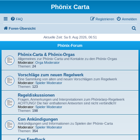
Phönix Carta
FAQ
Registrieren
Anmelden
S
Foren-Übersicht
u
Aktuelle Zeit: Sa 8. Aug 2026, 06:51
c
Phönix-Forum
h
Phönix-Carta & Phönix-Orgas
e
Allgemeines zur Phönix-Carta und Kontakte zu den Phönix-Orgas
Moderator:
Orga Moderator
Themen:
24
Vorschläge zum neuen Regelwerk
Eine Sammlung von alten und neuen Vorschlägen zum Regelwerk
Moderator:
Spieler Moderator
Themen:
123
Regeldiskussionen
Fragen, Anmerkungen und Interpretationen zum Phönixlarp-Regelwerk
ACHTUNG! Die hier enthaltenen Antworten sind nicht verbindlich!
Moderator:
Spieler Moderator
Themen:
198
Con Ankündigungen
Ankündigungen und Informationen zu Spielen der Phönix-Carta
Moderator:
Spieler Moderator
Themen:
354
Con Feedback