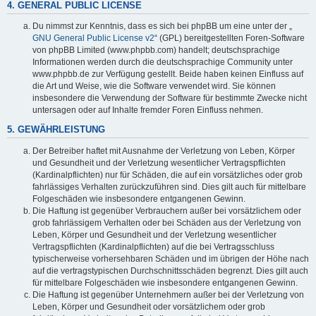
4. GENERAL PUBLIC LICENSE
Du nimmst zur Kenntnis, dass es sich bei phpBB um eine unter der „
GNU General Public License v2
“ (GPL) bereitgestellten Foren-Software
von phpBB Limited (www.phpbb.com) handelt; deutschsprachige
Informationen werden durch die deutschsprachige Community unter
www.phpbb.de zur Verfügung gestellt. Beide haben keinen Einfluss auf
die Art und Weise, wie die Software verwendet wird. Sie können
insbesondere die Verwendung der Software für bestimmte Zwecke nicht
untersagen oder auf Inhalte fremder Foren Einfluss nehmen.
5. GEWÄHRLEISTUNG
Der Betreiber haftet mit Ausnahme der Verletzung von Leben, Körper
und Gesundheit und der Verletzung wesentlicher Vertragspflichten
(Kardinalpflichten) nur für Schäden, die auf ein vorsätzliches oder grob
fahrlässiges Verhalten zurückzuführen sind. Dies gilt auch für mittelbare
Folgeschäden wie insbesondere entgangenen Gewinn.
Die Haftung ist gegenüber Verbrauchern außer bei vorsätzlichem oder
grob fahrlässigem Verhalten oder bei Schäden aus der Verletzung von
Leben, Körper und Gesundheit und der Verletzung wesentlicher
Vertragspflichten (Kardinalpflichten) auf die bei Vertragsschluss
typischerweise vorhersehbaren Schäden und im übrigen der Höhe nach
auf die vertragstypischen Durchschnittsschäden begrenzt. Dies gilt auch
für mittelbare Folgeschäden wie insbesondere entgangenen Gewinn.
Die Haftung ist gegenüber Unternehmern außer bei der Verletzung von
Leben, Körper und Gesundheit oder vorsätzlichem oder grob