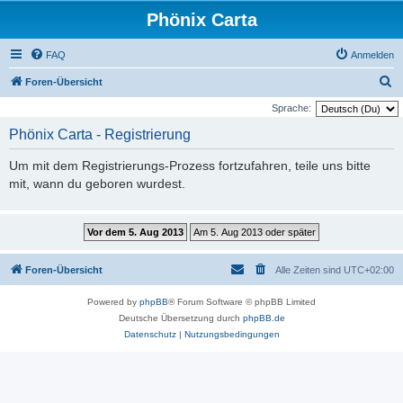
Phönix Carta
FAQ
Anmelden
S
Foren-Übersicht
u
Sprache:
c
Phönix Carta - Registrierung
h
Um mit dem Registrierungs-Prozess fortzufahren, teile uns bitte
e
mit, wann du geboren wurdest.
Foren-Übersicht
Alle Zeiten sind
UTC+02:00
Powered by
phpBB
® Forum Software © phpBB Limited
Deutsche Übersetzung durch
phpBB.de
Datenschutz
|
Nutzungsbedingungen