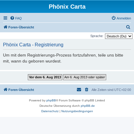
Phönix Carta
FAQ
Anmelden
S
Foren-Übersicht
u
Sprache:
c
Phönix Carta - Registrierung
h
Um mit dem Registrierungs-Prozess fortzufahren, teile uns bitte
e
mit, wann du geboren wurdest.
Foren-Übersicht
Alle Zeiten sind
UTC+02:00
Powered by
phpBB
® Forum Software © phpBB Limited
Deutsche Übersetzung durch
phpBB.de
Datenschutz
|
Nutzungsbedingungen